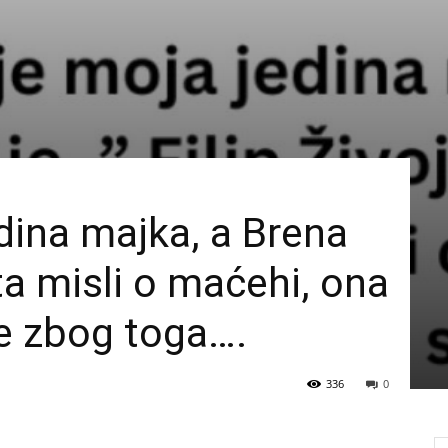
edina majka, a Brena
 šta misli o maćehi, ona
ze zbog toga….
336
0