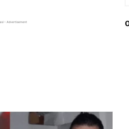
O
asi - Advertisement