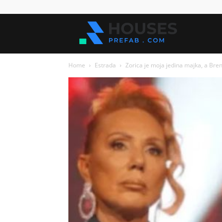
Kuće
Home
Estrada
Zorica je moja jedina majka, a Brena j
za
sve