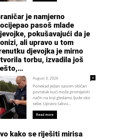
raničar je namjerno
ocijepao pasoš mlade
jevojke, pokušavajući da je
onizi, ali upravo u tom
renutku djevojka je mirno
tvorila torbu, izvadila još
ešto,...
August 3, 2026
0
Ponekad jedan sasvim običan
povratak kući može promijeniti
način na koji gledamo ljude oko
sebe. Upravo takvu...
Read more
vo kako se riješiti mirisa