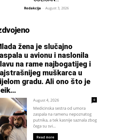
Redakcija
-
August 3, 2026
zdvojeno
lada žena je slučajno
aspala u avionu i naslonila
lavu na rame najbogatijeg i
ajstrašnijeg muškarca u
ijelom gradu. Ali ono što je
eik...
August 4, 2026
0
Medicinska sestra od umora
zaspala na ramenu nepoznatog
putnika, a tek kasnije saznala zbog
čega su svi...
Read more