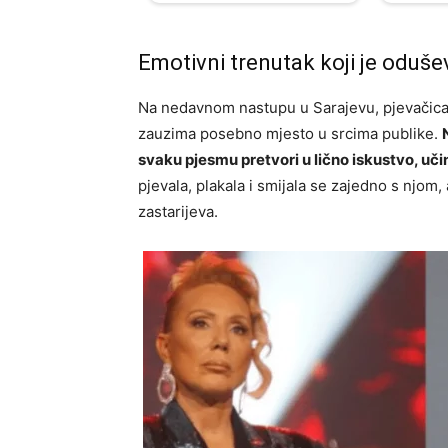
Emotivni trenutak koji je oduše
Na nedavnom nastupu u Sarajevu, pjevačica
zauzima posebno mjesto u srcima publike.
svaku pjesmu pretvori u lično iskustvo, učin
pjevala, plakala i smijala se zajedno s njom,
zastarijeva.