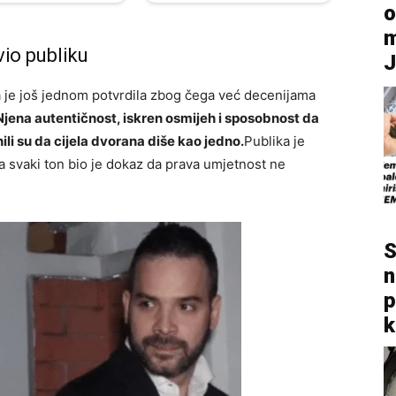
o
m
vio publiku
 je još jednom potvrdila zbog čega već decenijama
Njena autentičnost, iskren osmijeh i sposobnost da
ili su da cijela dvorana diše kao jedno.
Publika je
 a svaki ton bio je dokaz da prava umjetnost ne
S
n
p
k