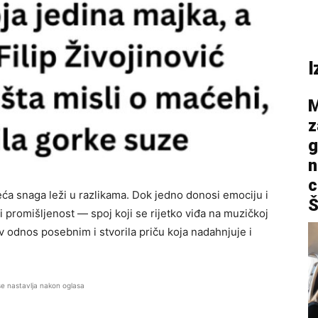
I
M
z
g
n
c
ća snaga leži u razlikama. Dok jedno donosi emociju i
Š
i promišljenost — spoj koji se rijetko viđa na muzičkoj
ov odnos posebnim i stvorila priču koja nadahnjuje i
se nastavlja nakon oglasa