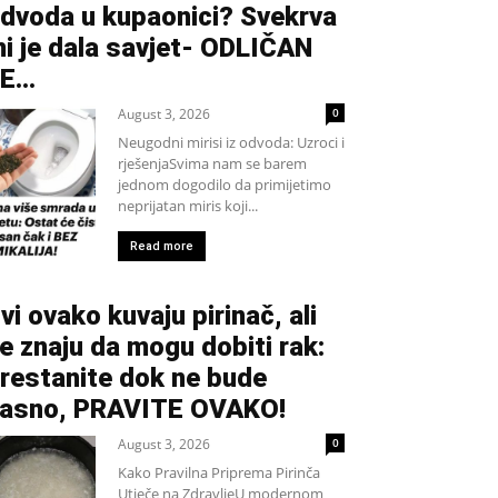
dvoda u kupaonici? Svekrva
i je dala savjet- ODLIČAN
JE…
August 3, 2026
0
Neugodni mirisi iz odvoda: Uzroci i
rješenjaSvima nam se barem
jednom dogodilo da primijetimo
neprijatan miris koji...
Read more
vi ovako kuvaju pirinač, ali
e znaju da mogu dobiti rak:
restanite dok ne bude
asno, PRAVITE OVAKO!
August 3, 2026
0
Kako Pravilna Priprema Pirinča
Utječe na ZdravljeU modernom