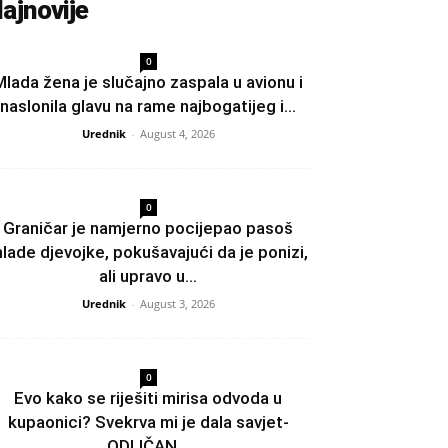
ajnovije
0
Mlada žena je slučajno zaspala u avionu i
naslonila glavu na rame najbogatijeg i...
Urednik
-
August 4, 2026
0
Graničar je namjerno pocijepao pasoš
lade djevojke, pokušavajući da je ponizi,
ali upravo u...
Urednik
-
August 3, 2026
0
Evo kako se riješiti mirisa odvoda u
kupaonici? Svekrva mi je dala savjet-
ODLIČAN...