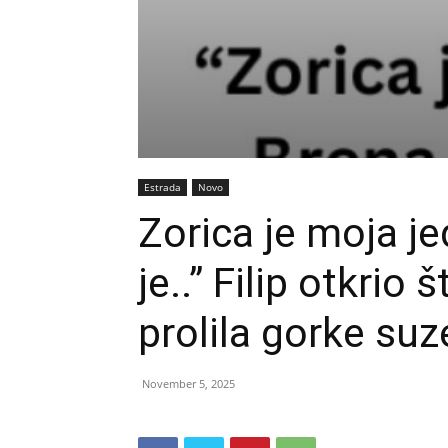
Estrada
Novo
Zorica je moja j
je..” Filip otkrio
prolila gorke su
November 5, 2025