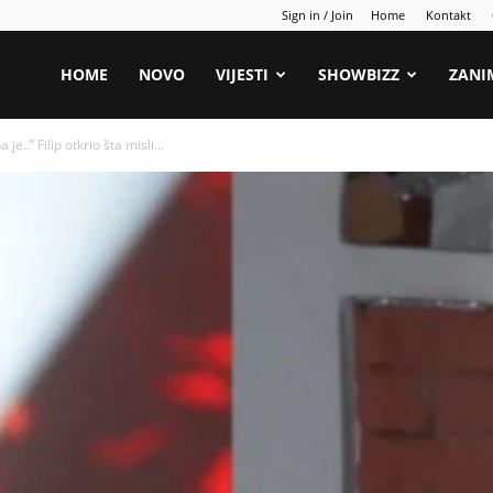
Sign in / Join
Home
Kontakt
HOME
NOVO
VIJESTI
SHOWBIZZ
ZANI
e..” Filip otkrio šta misli...