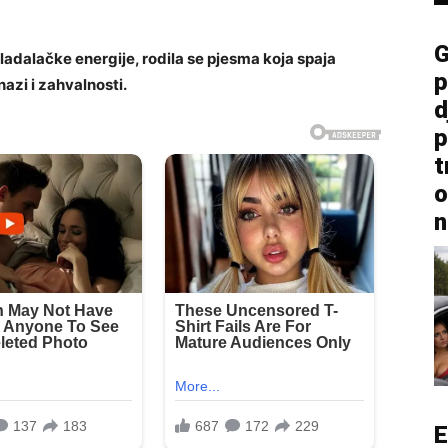
G
mladalačke energije, rodila se pjesma koja spaja
p
nazi i zahvalnosti.
d
p
t
o
n
E