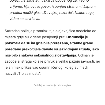
pojavljuje silueta muškarca obučenog za hladno
vrijeme. Njihov razgovor, ispunjen strahom i šaptom,
prekida muški glas: „Devojke, nizbrdo“. Nakon toga,
video se završava.
Sutradan policija pronalazi tijela djevojčica nedaleko od
mjesta gdje su viđene posljednji put.
Obdukcija je
pokazala da su im grla bila prerezana, a tanke grane
poređane preko tijela davale su jeziv dojam rituala, iako
nije bilo znakova seksualnog zlostavljanja.
Odmah je
započela istraga koja je privukla veliku pažnju javnosti, jer
je snimak prikazivao osumnjičenog, kojeg su mediji
nazvali „Tip sa mosta“.
Sadržaj se nastavlja nakon oglasa