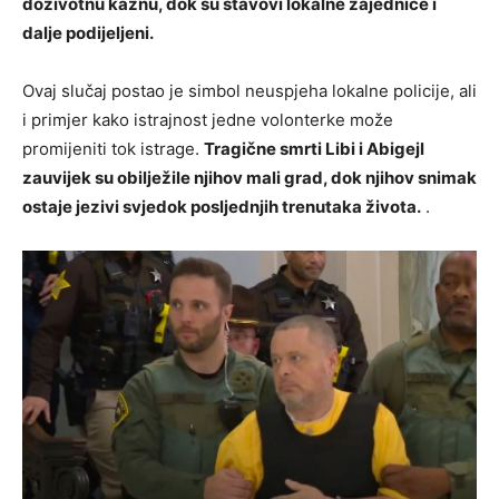
doživotnu kaznu, dok su stavovi lokalne zajednice i
dalje podijeljeni.
Ovaj slučaj postao je simbol neuspjeha lokalne policije, ali
i primjer kako istrajnost jedne volonterke može
promijeniti tok istrage.
Tragične smrti Libi i Abigejl
zauvijek su obilježile njihov mali grad, dok njihov snimak
ostaje jezivi svjedok posljednjih trenutaka života.
.