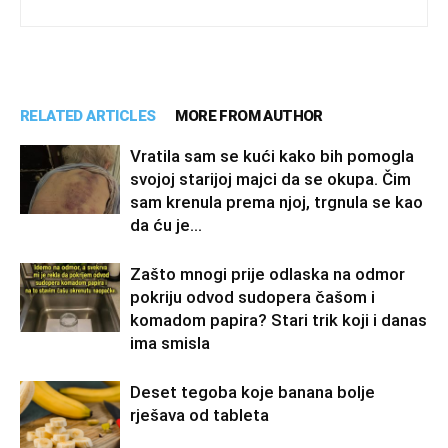
RELATED ARTICLES
MORE FROM AUTHOR
Vratila sam se kući kako bih pomogla
svojoj starijoj majci da se okupa. Čim
sam krenula prema njoj, trgnula se kao
da ću je...
Zašto mnogi prije odlaska na odmor
pokriju odvod sudopera čašom i
komadom papira? Stari trik koji i danas
ima smisla
Deset tegoba koje banana bolje
rješava od tableta