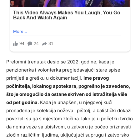
Prelomni trenutak desio se 2022. godine, kada je
penzionerka i volonterka pregledavajući stare spise
primijetila grešku u dokumentaciji.
Ime pravog
počinitelja, lokalnog apotekara, pogrešno je zavedeno,
što je omogućilo da ostane skriven od istražitelja više
od pet godina.
Kada je uhapšen, u njegovoj kući
pronađena je kolekcija noževa i pištolj, a balistički dokazi
povezali su ga s mjestom zločina. Iako je u početku tvrdio
da nema veze sa ubistvom, u zatvoru je počeo priznavati
zločin različitim ljudima, uključujući suprugu i zatvorsko