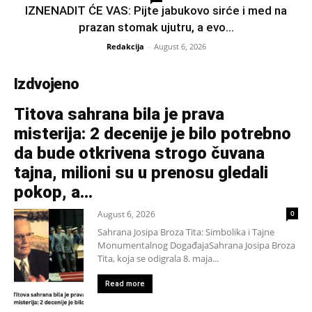
IZNENADIT ĆE VAS: Pijte jabukovo sirće i med na
prazan stomak ujutru, a evo...
Redakcija
-
August 6, 2026
Izdvojeno
Titova sahrana bila je prava
misterija: 2 decenije je bilo potrebno
da bude otkrivena strogo čuvana
tajna, milioni su u prenosu gledali
pokop, a...
August 6, 2026
0
Sahrana Josipa Broza Tita: Simbolika i Tajne
Monumentalnog DogađajaSahrana Josipa Broza
Tita, koja se odigrala 8. maja...
Read more