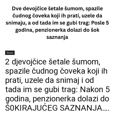
Novo
2 djevojčice šetale šumom,
spazile čudnog čoveka koji ih
prati, uzele da snimaj i od
tada im se gubi trag: Nakon 5
godina, penzionerka dolazi do
Š0KIRAJUĆEG SAZNANJA….