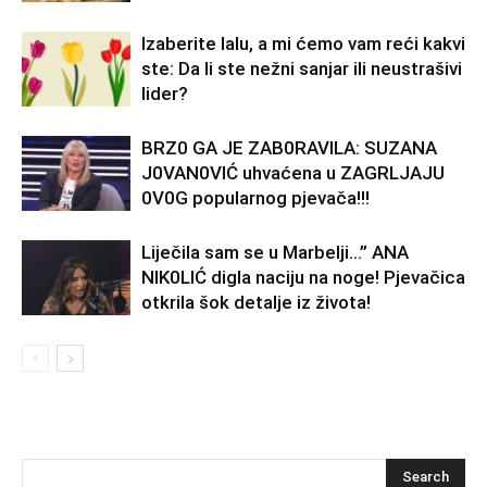
Izaberite lalu, a mi ćemo vam reći kakvi
ste: Da li ste nežni sanjar ili neustrašivi
lider?
BRZ0 GA JE ZAB0RAVlLA: SUZANA
J0VAN0VIĆ uhvaćena u ZAGRLJAJU
0V0G popularnog pjevača!!!
Liječila sam se u Marbelji…” ANA
NlK0LlĆ digla naciju na noge! Pjevačica
otkrila šok detalje iz života!