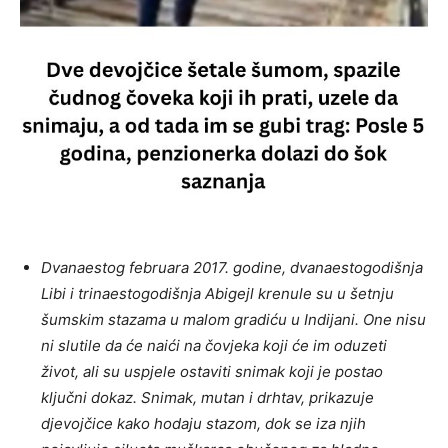
Dvanaestog februara 2017. godine, dvanaestogodišnja
Libi i trinaestogodišnja Abigejl krenule su u šetnju
šumskim stazama u malom gradiću u Indijani. One nisu
ni slutile da će naići na čovjeka koji će im oduzeti
život, ali su uspjele ostaviti snimak koji je postao
ključni dokaz. Snimak, mutan i drhtav, prikazuje
djevojčice kako hodaju stazom, dok se iza njih