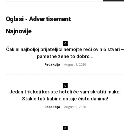
Oglasi - Advertisement
Najnovije
0
Čak ni najboljoj prijateljici nemojte reći ovih 6 stvari –
pametne žene to dobro...
Redakcija
-
August 9, 2026
0
Jedan trik koji koriste hoteli će vam skratiti muke:
Staklo tuš-kabine ostaje čisto danima!
Redakcija
-
August 9, 2026
0