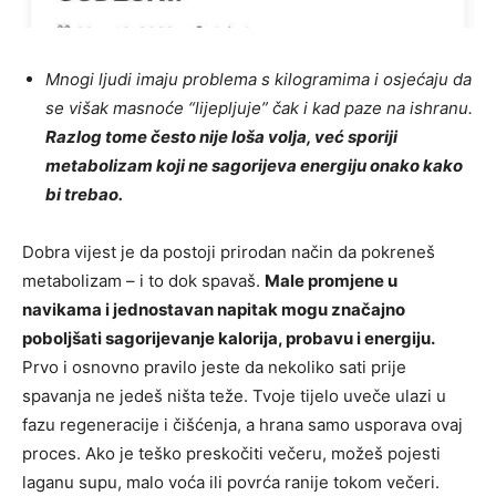
Mnogi ljudi imaju problema s kilogramima i osjećaju da
se višak masnoće “lijepljuje” čak i kad paze na ishranu.
Razlog tome često nije loša volja, već sporiji
metabolizam koji ne sagorijeva energiju onako kako
bi trebao.
Dobra vijest je da postoji prirodan način da pokreneš
metabolizam – i to dok spavaš.
Male promjene u
navikama i jednostavan napitak mogu značajno
poboljšati sagorijevanje kalorija, probavu i energiju.
Prvo i osnovno pravilo jeste da nekoliko sati prije
spavanja ne jedeš ništa teže. Tvoje tijelo uveče ulazi u
fazu regeneracije i čišćenja, a hrana samo usporava ovaj
proces. Ako je teško preskočiti večeru, možeš pojesti
laganu supu, malo voća ili povrća ranije tokom večeri.