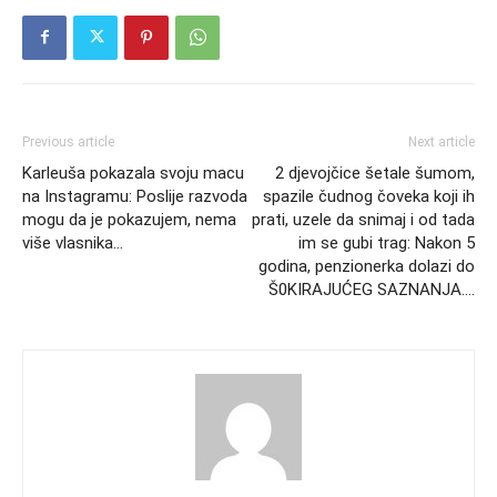
Previous article
Next article
Karleuša pokazala svoju macu
2 djevojčice šetale šumom,
na Instagramu: Poslije razvoda
spazile čudnog čoveka koji ih
mogu da je pokazujem, nema
prati, uzele da snimaj i od tada
više vlasnika…
im se gubi trag: Nakon 5
godina, penzionerka dolazi do
Š0KIRAJUĆEG SAZNANJA….