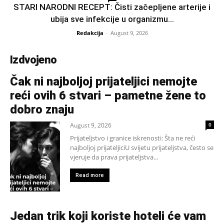
STARI NARODNI RECEPT: Čisti začepljene arterije i
ubija sve infekcije u organizmu…
Redakcija
-
August 9, 2026
Izdvojeno
Čak ni najboljoj prijateljici nemojte
reći ovih 6 stvari – pametne žene to
dobro znaju
August 9, 2026
0
Prijateljstvo i granice iskrenosti: Šta ne reći
najboljoj prijateljiciU svijetu prijateljstva, često se
vjeruje da prava prijateljstva...
Read more
Jedan trik koji koriste hoteli će vam