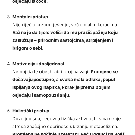
osjećaju lakoće.
Mentalni pristup
Nije riječ o brzom rješenju, već o malim koracima.
Važno je da tijelo voliš i da mu pružiš pažnju koju
zaslužuje – prirodnim sastojcima, strpljenjem i
brigom o sebi.
Motivacija i dosljednost
Nemoj da te obeshrabri broj na vagi.
Promjene se
dešavaju postupno, a svaka mala odluka, poput
ispijanja ovog napitka, korak je prema boljem
osjećaju i samopouzdanju.
Holistički pristup
Dovoljno sna, redovna fizička aktivnost i smanjenje
stresa značajno doprinose ubrzanju metabolizma.
Promjena ne počinje u teretani, već u odluci da voliš