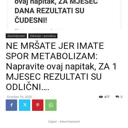
Zanimljivosti
Zdravlje i porodica
NE MRŠATE JER IMATE
SPOR METABOLIZAM:
Napravite ovaj napitak, ZA 1
MJESEC REZULTATI SU
ODLIČNI….
October 19, 2025
417
0
Oglasi - Advertisement