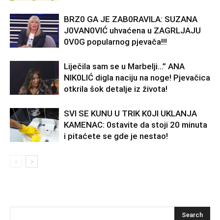
BRZ0 GA JE ZAB0RAVlLA: SUZANA
J0VAN0VIĆ uhvaćena u ZAGRLJAJU
0V0G popularnog pjevača!!!
Liječila sam se u Marbelji…” ANA
NlK0LlĆ digla naciju na noge! Pjevačica
otkrila šok detalje iz života!
SVl SE KUNU U TRlK K0Jl UKLANJA
KAMENAC: 0stavite da stoji 20 minuta
i pitaćete se gde je nestao!