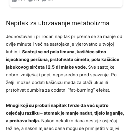
Napitak za ubrzavanje metabolizma
Jednostavan i prirodan napitak priprema se za manje od
dvije minute i većina sastojaka je vjerovatno u tvojoj
kuhinji.
Sastoji se od pola limuna, kašičice sitno
isjeckanog peršuna, prstohvata cimeta, pola kašičice
jabukovog sirćeta i 2,5 dl mlake vode.
Sve sastojke
dobro izmiješaj i popij neposredno pred spavanje. Po
želji, možeš dodati kašičicu meda za blaži ukus ili
prstohvat đumbira za dodatni “fat-burning” efekat.
Mnogi koji su probali napitak tvrde da već ujutro
osjećaju razliku – stomak je manje nadut, tijelo laganije,
a probava bolja.
Nakon nekoliko dana nestaje osjećaj
težine, a nakon mjesec dana mogu se primijetiti vidljivi