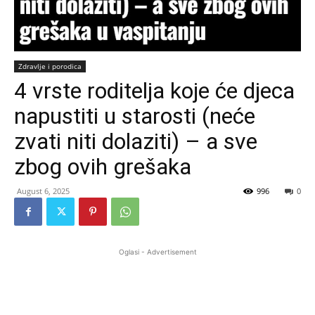
Zdravlje i porodica
4 vrste roditelja koje će djeca
napustiti u starosti (neće
zvati niti dolaziti) – a sve
zbog ovih grešaka
August 6, 2025
996
0
Oglasi - Advertisement