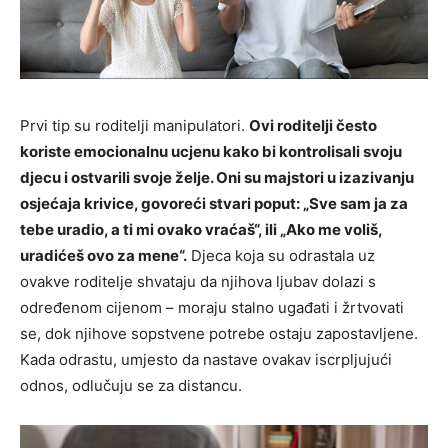
Prvi tip su roditelji manipulatori.
Ovi roditelji često
koriste emocionalnu ucjenu kako bi kontrolisali svoju
djecu i ostvarili svoje želje. Oni su majstori u izazivanju
osjećaja krivice, govoreći stvari poput: „Sve sam ja za
tebe uradio, a ti mi ovako vraćaš“, ili „Ako me voliš,
uradićeš ovo za mene“.
Djeca koja su odrastala uz
ovakve roditelje shvataju da njihova ljubav dolazi s
određenom cijenom – moraju stalno ugađati i žrtvovati
se, dok njihove sopstvene potrebe ostaju zapostavljene.
Kada odrastu, umjesto da nastave ovakav iscrpljujući
odnos, odlučuju se za distancu.