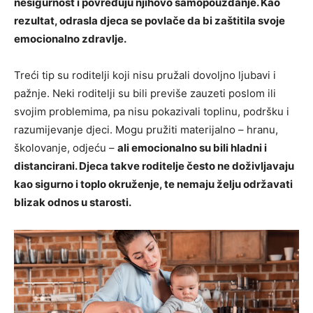
nesigurnost i povređuju njihovo samopouzdanje. Kao
rezultat, odrasla djeca se povlače da bi zaštitila svoje
emocionalno zdravlje.
Treći tip su roditelji koji nisu pružali dovoljno ljubavi i
pažnje. Neki roditelji su bili previše zauzeti poslom ili
svojim problemima, pa nisu pokazivali toplinu, podršku i
razumijevanje djeci. Mogu pružiti materijalno – hranu,
školovanje, odjeću –
ali emocionalno su bili hladni i
distancirani. Djeca takve roditelje često ne doživljavaju
kao sigurno i toplo okruženje, te nemaju želju održavati
blizak odnos u starosti.