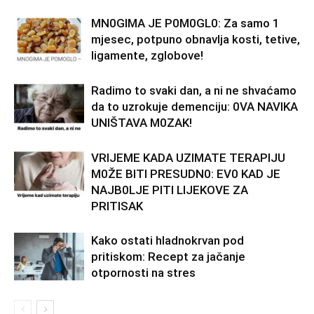
MN0GIMA JE P0M0GL0: Za samo 1
mjesec, potpuno obnavlja kosti, tetive,
ligamente, zglobove!
Radimo to svaki dan, a ni ne shvaćamo
da to uzrokuje demenciju: 0VA NAVIKA
UNlŠTAVA M0ZAK!
VRlJEME KADA UZlMATE TERAPlJU
M0ŽE BlTl PRESUDN0: EV0 KAD JE
NAJB0LJE PITI LIJEKOVE ZA
PRITISAK
Kako ostati hladnokrvan pod
pritiskom: Recept za jačanje
otpornosti na stres