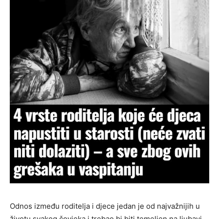
Odnos između roditelja i djece jedan je od najvažnijih u
životu svakog čovjeka i trebao bi biti temeljen na ljubavi,