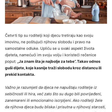
Četvrti tip su roditelji koji djecu tretiraju kao svoju
imovinu, ne poštujući njihovu slobodu i pravo na
samostalne odluke. Upliću se u svaki aspekt života
djeteta, namećući im svoju volju i koristeći rečenice
poput:
„Ja znam šta je najbolje za tebe“. Takav odnos
guši dijete, koje kasnije traži slobodu kroz distancu ili
prekid kontakta.
Važno je razumjeti da djeca ne napuštaju roditelje iz
sebičnosti ili hira, već zato što su dugo bili povrijeđeni,
zanemareni ili emocionalno iscrpljeni. Ako roditelji žele
da njihova djeca budu bliska i prisutna u njihovoj starosti,