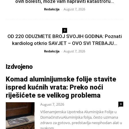
ovih bolesti, može vam napraviti katastrofu...
Redakcija
-
August 7, 2026
0
OD 220 ODUZMETE BROJ SVOJIH GODINA: Poznati
kardiolog otkrio SAVJET – OVO SVI TREBAJU...
Redakcija
-
August 7, 2026
Izdvojeno
Komad aluminijumske folije stavite
ispred kućnih vrata: Preko noći
riješićete se velikog problema
August 7, 2026
0
Višenamjenska Upotreba Aluminijske Folije u
DomaćinstvuAluminijska folija, često uzimana
zdravo za gotovo, predstavlja neophodan alat u
svakom...