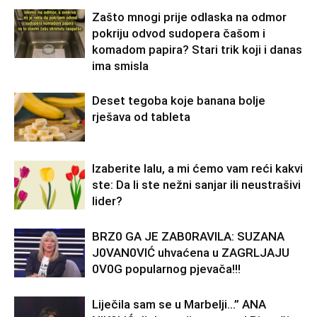
Zašto mnogi prije odlaska na odmor
pokriju odvod sudopera čašom i
komadom papira? Stari trik koji i danas
ima smisla
Deset tegoba koje banana bolje
rješava od tableta
Izaberite lalu, a mi ćemo vam reći kakvi
ste: Da li ste nežni sanjar ili neustrašivi
lider?
BRZ0 GA JE ZAB0RAVlLA: SUZANA
J0VAN0VIĆ uhvaćena u ZAGRLJAJU
0V0G popularnog pjevača!!!
Liječila sam se u Marbelji…” ANA