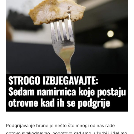
Podgrijavanje hrane je nešto što mnogi od nas rade
gotovo svakodnevno, pogotovo kad smo u žurbi ili želimo