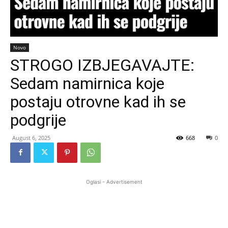
Novo
STROGO IZBJEGAVAJTE:
Sedam namirnica koje
postaju otrovne kad ih se
podgrije
August 6, 2025
668
0
Oglasi - Advertisement