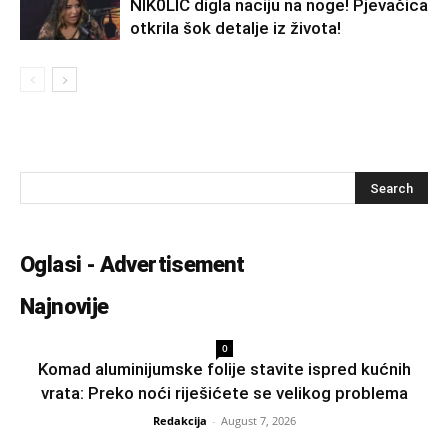
NlK0LlĆ digla naciju na noge! Pjevačica
otkrila šok detalje iz života!
Oglasi - Advertisement
Najnovije
0
Komad aluminijumske folije stavite ispred kućnih
vrata: Preko noći riješićete se velikog problema
Redakcija
-
August 7, 2026