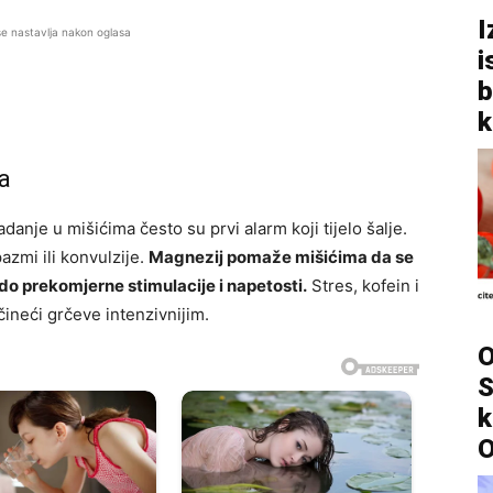
I
se nastavlja nakon oglasa
i
b
k
ća
badanje u mišićima često su prvi alarm koji tijelo šalje.
azmi ili konvulzije.
Magnezij pomaže mišićima da se
do prekomjerne stimulacije i napetosti.
Stres, kofein i
čineći grčeve intenzivnijim.
O
S
k
O