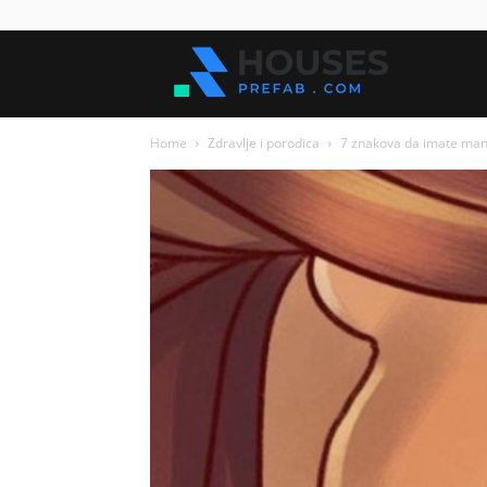
Kuće
Home
Zdravlje i porodica
7 znakova da imate ma
za
sve