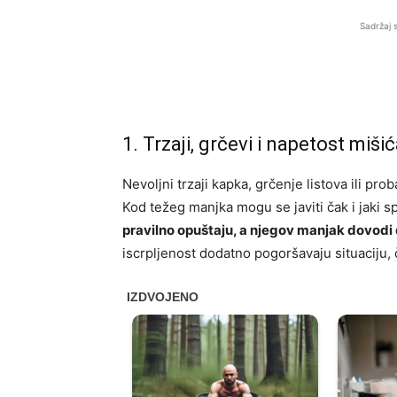
Sadržaj 
1. Trzaji, grčevi i napetost miši
Nevoljni trzaji kapka, grčenje listova ili pro
Kod težeg manjka mogu se javiti čak i jaki sp
pravilno opuštaju, a njegov manjak dovodi 
iscrpljenost dodatno pogoršavaju situaciju, 