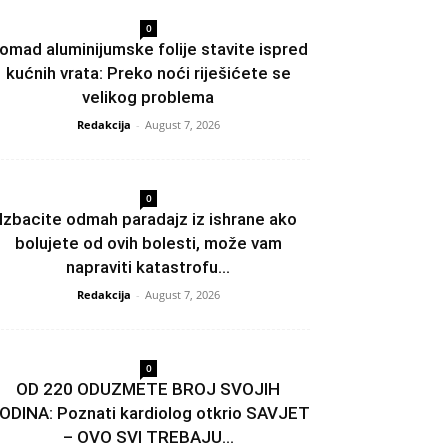
0
omad aluminijumske folije stavite ispred
kućnih vrata: Preko noći riješićete se
velikog problema
Redakcija
-
August 7, 2026
0
Izbacite odmah paradajz iz ishrane ako
bolujete od ovih bolesti, može vam
napraviti katastrofu...
Redakcija
-
August 7, 2026
0
OD 220 ODUZMETE BROJ SVOJIH
ODINA: Poznati kardiolog otkrio SAVJET
– OVO SVI TREBAJU...