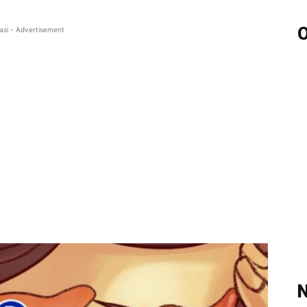
O
asi - Advertisement
N