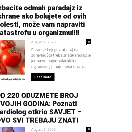
zbacite odmah paradajz iz
shrane ako bolujete od ovih
olesti, može vam napraviti
atastrofu u organizmu!!!!
August 7, 2026
0
Paradajz i njegov utjecaj na
zdravlje: Šta treba znatiParadajz je
jedna od najpopularnijih i
najraširenijih namirnica širom...
Read more
D 220 ODUZMETE BROJ
VOJIH GODINA: Poznati
ardiolog otkrio SAVJET –
VO SVI TREBAJU ZNATI
August 7, 2026
0