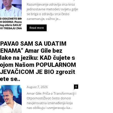
Razumijevanje zdravlja srca kroz
jednostavne metodeU svijetu gdje
se briga o zdravlju srca često
zanemaruje, važno je...
Read more
PAVA0 SAM SA UDATIM
ENAMA” Amar Gile bez
lake na jeziku: KAD čujete s
kojom Našom POPULARNOM
JEVAČICOM JE BIO zgrozit
ete se..
August 7, 2026
0
Amar Gile: Priča o Transformaciji i
OtpornostiŽivot često donosi
nevjerovatna iznenađenja koja
nas oblikuju i usmjeravaju ka...