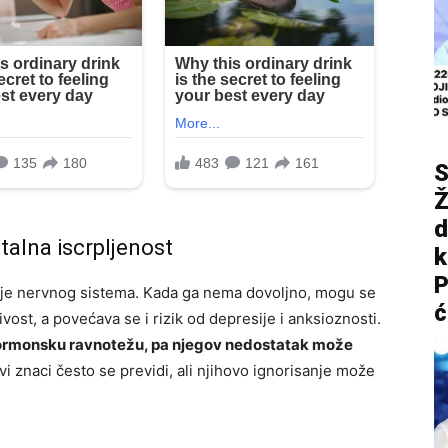
S
Ž
d
talna iscrpljenost
P
anje nervnog sistema. Kada ga nema dovoljno, mogu se
ć
ivost, a povećava se i rizik od depresije i anksioznosti.
 hormonsku ravnotežu, pa njegov nedostatak može
i znaci često se previdi, ali njihovo ignorisanje može