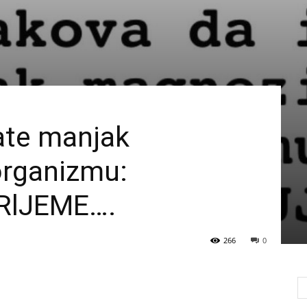
ate manjak
rganizmu:
RlJEME….
266
0