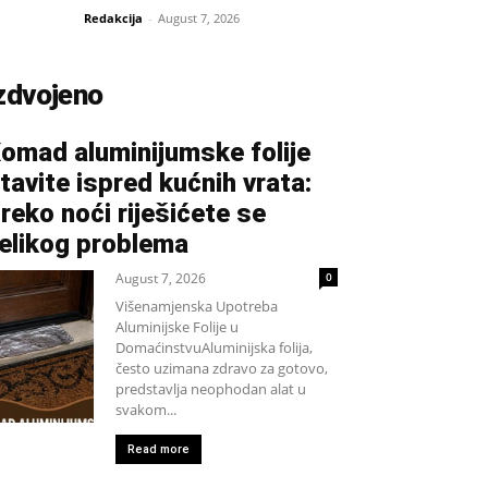
Redakcija
-
August 7, 2026
zdvojeno
omad aluminijumske folije
tavite ispred kućnih vrata:
reko noći riješićete se
elikog problema
August 7, 2026
0
Višenamjenska Upotreba
Aluminijske Folije u
DomaćinstvuAluminijska folija,
često uzimana zdravo za gotovo,
predstavlja neophodan alat u
svakom...
Read more