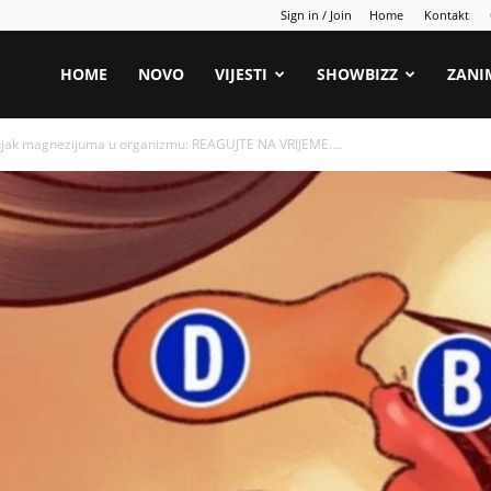
Sign in / Join
Home
Kontakt
HOME
NOVO
VIJESTI
SHOWBIZZ
ZANI
njak magnezijuma u organizmu: REAGUJTE NA VRlJEME….