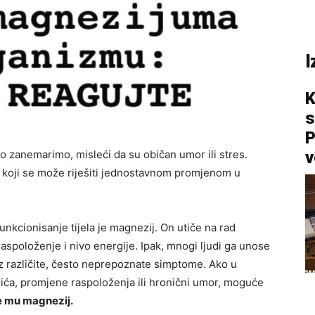
I
K
s
P
v
ko zanemarimo, misleći da su običan umor ili stres.
em koji se može riješiti jednostavnom promjenom u
nkcionisanje tijela je magnezij. On utiče na rad
raspoloženje i nivo energije. Ipak, mnogi ljudi ga unose
z različite, često neprepoznate simptome. Ako u
šića, promjene raspoloženja ili hronični umor, moguće
e mu magnezij.