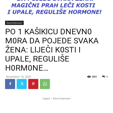
Zanimljivosti
PO 1 KAŠlKlCU DNEVN0
M0RA DA POJEDE SVAKA
ŽENA: LlJEČI K0STI I
UPALE, REGULIŠE
H0RM0NE…
November 19, 2025
884
0
Oglasi - Advertisement