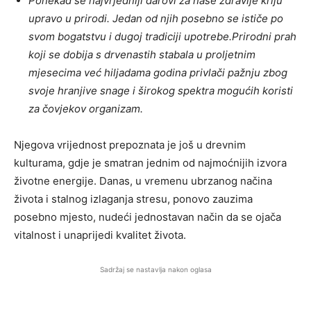
Ponekad se najvrjedniji darovi za naše zdravlje kriju
upravo u prirodi. Jedan od njih posebno se ističe po
svom bogatstvu i dugoj tradiciji upotrebe.Prirodni prah
koji se dobija s drvenastih stabala u proljetnim
mjesecima već hiljadama godina privlači pažnju zbog
svoje hranjive snage i širokog spektra mogućih koristi
za čovjekov organizam.
Njegova vrijednost prepoznata je još u drevnim
kulturama, gdje je smatran jednim od najmoćnijih izvora
životne energije. Danas, u vremenu ubrzanog načina
života i stalnog izlaganja stresu, ponovo zauzima
posebno mjesto, nudeći jednostavan način da se ojača
vitalnost i unaprijedi kvalitet života.
Sadržaj se nastavlja nakon oglasa