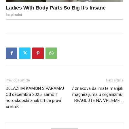
Previous article
Next article
D0LAZl lM KAMl0N S PARAMA!
7 znakova da imate manjak
Od decembra 2025. samo 1
magnezijuma u organizmu:
horoskopski znak bit će pravi
REAGUJTE NA VRlJEME….
sretnik…