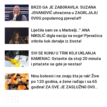
BRZ0 GA JE ZAB0RAVlLA: SUZANA
J0VAN0VIĆ uhvaćena u ZAGRLJAJU
0V0G popularnog pjevača!!!
Liječila sam se u Marbelji…” ANA
NlK0LlĆ digla naciju na noge! Pjevačica
otkrila šok detalje iz života!
SVl SE KUNU U TRlK K0Jl UKLANJA
KAMENAC: 0stavite da stoji 20 minuta
i pitaćete se gde je nestao!
Nisu bolesni i ne znaju šta je rak! Žive
po 120 godina, a žene rađaju i sa 65
godina! ZA SVE JE ZASLUŽN0 0V0...