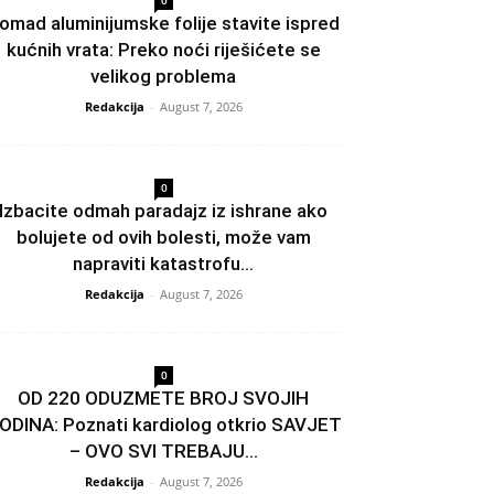
0
omad aluminijumske folije stavite ispred
kućnih vrata: Preko noći riješićete se
velikog problema
Redakcija
-
August 7, 2026
0
Izbacite odmah paradajz iz ishrane ako
bolujete od ovih bolesti, može vam
napraviti katastrofu...
Redakcija
-
August 7, 2026
0
OD 220 ODUZMETE BROJ SVOJIH
ODINA: Poznati kardiolog otkrio SAVJET
– OVO SVI TREBAJU...
Redakcija
-
August 7, 2026