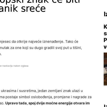
I
K
s
P
mjesec da otkrije najveće iznenađenje. Tako će
v
utak za one koji su dugo gradili svoj put u tišini,
u.
se nastavlja nakon oglasa
ukrasima i susretima, jedan zemljani znak ulazi u
ma postaje simbol oslobođenja, promjene i nagrade za
ao.
Upravo tada, spoj dvije moćne energije otvara im
I