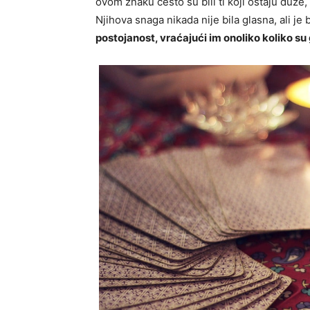
ovom znaku često su bili ti koji ostaju duže,
Njihova snaga nikada nije bila glasna, ali je 
postojanost, vraćajući im onoliko koliko s