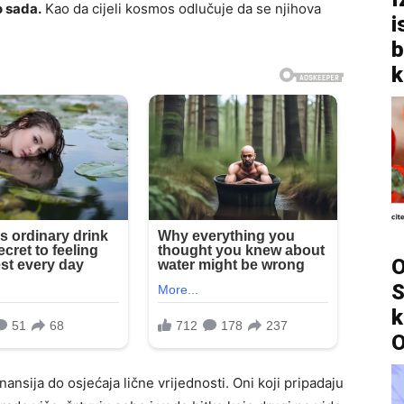
o sada.
Kao da cijeli kosmos odlučuje da se njihova
i
b
k
O
S
k
O
nansija do osjećaja lične vrijednosti. Oni koji pripadaju