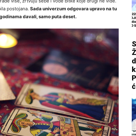
 rade više, žrtvuju sebe i vode bitke koje drugi ne vide.
bila postojana.
Sada univerzum odgovara upravo na tu
u godinama davali, samo puta deset.
S
Ž
d
P
ć