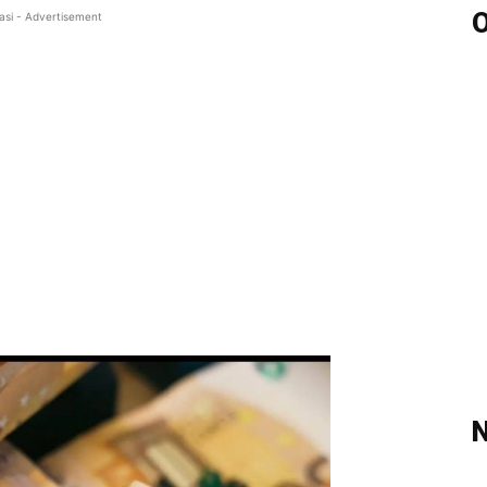
O
asi - Advertisement
N