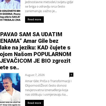
jednostavne metodeU svijetu gdje
se briga o zdravlju srca često
zanemaruje, važno je...
Read more
PAVA0 SAM SA UDATIM
ENAMA” Amar Gile bez
lake na jeziku: KAD čujete s
kojom Našom POPULARNOM
JEVAČICOM JE BIO zgrozit
ete se..
August 7, 2026
0
Amar Gile: Priča o Transformaciji i
OtpornostiŽivot često donosi
nevjerovatna iznenađenja koja
nas oblikuju i usmjeravaju ka...
Read more