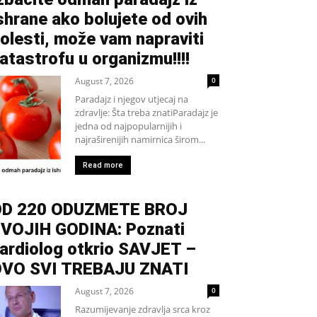
shrane ako bolujete od ovih
olesti, može vam napraviti
atastrofu u organizmu!!!!
August 7, 2026
0
Paradajz i njegov utjecaj na
zdravlje: Šta treba znatiParadajz je
jedna od najpopularnijih i
najraširenijih namirnica širom...
Read more
D 220 ODUZMETE BROJ
VOJIH GODINA: Poznati
ardiolog otkrio SAVJET –
VO SVI TREBAJU ZNATI
August 7, 2026
0
Razumijevanje zdravlja srca kroz