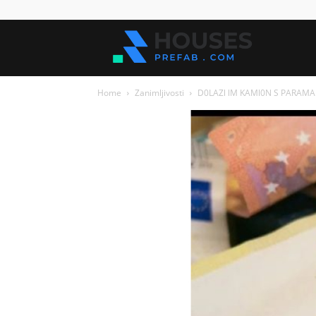
Kuće
Home
Zanimljivosti
D0LAZl lM KAMl0N S PARAMA! 
za
sve