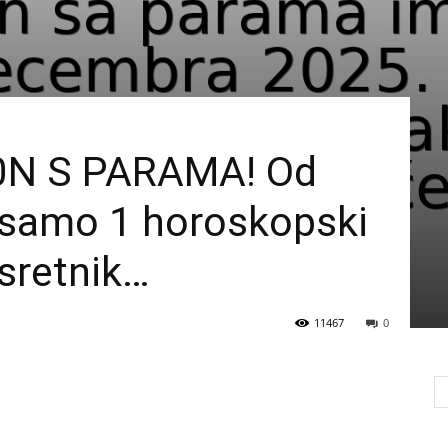
0N S PARAMA! Od
samo 1 horoskopski
 sretnik…
11467
0