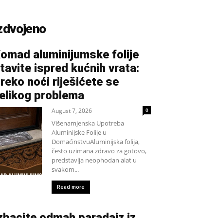
zdvojeno
omad aluminijumske folije
tavite ispred kućnih vrata:
reko noći riješićete se
elikog problema
August 7, 2026
0
Višenamjenska Upotreba
Aluminijske Folije u
DomaćinstvuAluminijska folija,
često uzimana zdravo za gotovo,
predstavlja neophodan alat u
svakom...
Read more
zbacite odmah paradajz iz