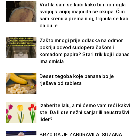
Vratila sam se kući kako bih pomogla
svojoj starijoj majci da se okupa. Čim
sam krenula prema njoj, trgnula se kao
da ću je...
Zašto mnogi prije odlaska na odmor
pokriju odvod sudopera čašom i
komadom papira? Stari trik koji i danas
ima smisla
Deset tegoba koje banana bolje
rješava od tableta
Izaberite lalu, a mi ćemo vam reći kakvi
ste: Da li ste nežni sanjar ili neustrašivi
lider?
BRZ0 GA JE ZAB0RAVlLA: SUZANA