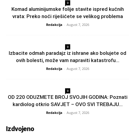
0
Komad aluminijumske folije stavite ispred kućnih
vrata: Preko noći riješićete se velikog problema
Redakcija
-
August 7, 2026
0
Izbacite odmah paradajz iz ishrane ako bolujete od
ovih bolesti, može vam napraviti katastrofu...
Redakcija
-
August 7, 2026
0
OD 220 ODUZMETE BROJ SVOJIH GODINA: Poznati
kardiolog otkrio SAVJET – OVO SVI TREBAJU...
Redakcija
-
August 7, 2026
Izdvojeno