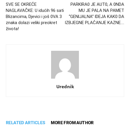
SVE SE OKREĆE
PARKlRA0 JE AUT0, A 0NDA
NAGLAVAČKE: U idućih 96 sati
MU JE PALA NA PAMET
Blizancima, Djevici i još 0VA 3
“GENlJALNA” lDEJA KAK0 DA
znaka dolazi veliki preokret
lZBJEGNE PLAĆANJE KAZNE….
života!
Urednik
RELATED ARTICLES
MORE FROM AUTHOR