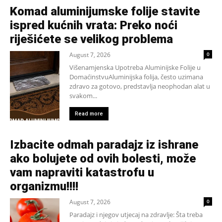
Komad aluminijumske folije stavite
ispred kućnih vrata: Preko noći
riješićete se velikog problema
August 7, 2026
0
Višenamjenska Upotreba Aluminijske Folije u
DomaćinstvuAluminijska folija, često uzimana
zdravo za gotovo, predstavlja neophodan alat u
svakom...
Read more
Izbacite odmah paradajz iz ishrane
ako bolujete od ovih bolesti, može
vam napraviti katastrofu u
organizmu!!!!
August 7, 2026
0
Paradajz i njegov utjecaj na zdravlje: Šta treba