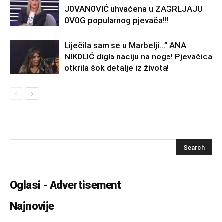
J0VAN0VIĆ uhvaćena u ZAGRLJAJU
0V0G popularnog pjevača!!!
Liječila sam se u Marbelji…” ANA
NlK0LlĆ digla naciju na noge! Pjevačica
otkrila šok detalje iz života!
Oglasi - Advertisement
Najnovije