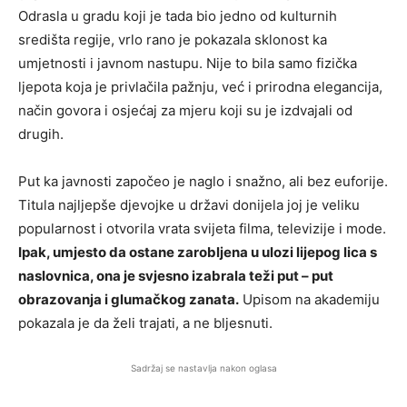
Odrasla u gradu koji je tada bio jedno od kulturnih
središta regije, vrlo rano je pokazala sklonost ka
umjetnosti i javnom nastupu. Nije to bila samo fizička
ljepota koja je privlačila pažnju, već i prirodna elegancija,
način govora i osjećaj za mjeru koji su je izdvajali od
drugih.
Put ka javnosti započeo je naglo i snažno, ali bez euforije.
Titula najljepše djevojke u državi donijela joj je veliku
popularnost i otvorila vrata svijeta filma, televizije i mode.
Ipak, umjesto da ostane zarobljena u ulozi lijepog lica s
naslovnica, ona je svjesno izabrala teži put – put
obrazovanja i glumačkog zanata.
Upisom na akademiju
pokazala je da želi trajati, a ne bljesnuti.
Sadržaj se nastavlja nakon oglasa