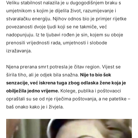
Veliku stabilnost nalazila je u dugogodišnjem braku s
umjetnikom s kojim je dijelila život, razumijevanje i
stvaralačku energiju. Njihov odnos bio je primjer rijetke
povezanosti dvoje ljudi koji se ne takmiče, već
nadopunjuju. Iz te ljubavi rođen je sin, kojem su oboje
prenosili vrijednosti rada, umjetnosti i slobode
izražavanja.
Njena prerana smrt potresla je čitav region. Vijest se
širila tiho, ali je odjek bila snažna.
Nije to bio šok
senzacije, već iskrena tuga zbog odlaska žene koja je
obilježila jedno vrijeme.
Kolege, publika i poštovaoci
opraštali su se od nje riječima poštovanja, a ne patetike –
baš onako kako je i živjela.