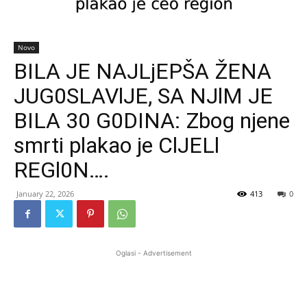
Novo
BILA JE NAJLjEPŠA ŽENA
JUG0SLAVlJE, SA NJlM JE
BILA 30 G0DINA: Zbog njene
smrti plakao je ClJELl
REGl0N….
January 22, 2026
413
0
Oglasi - Advertisement