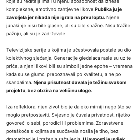
koje su reditelji imali u njenu sposobnost da iznese
kompleksne, emotivno zahtjevne likove.
Publika ju je
zavoljela jer nikada nije igrala na prvu loptu.
Njene
junakinje nisu bile glasne, ali su bile snažne. Nisu tražile
pažnju, ali su je zadržavale.
Televizijske serije u kojima je učestvovala postale su dio
kolektivnog sjećanja. Generacije gledalaca rasle su uz te
priče, a njeni likovi bili su simboli jedne epohe – vremena
kada su se glumci prepoznavali po kvalitetu, a ne po
skandalima.
Njena prisutnost davala je težinu svakom
projektu, bez obzira na veličinu uloge.
Iza reflektora, njen život bio je daleko mirniji nego što se
moglo pretpostaviti. Svjesno je čuvala privatnost, rijetko
govoreći o sebi, porodici ili problemima. Zdravstvene
poteškoće s kojima se suočavala nosila je tiho, bez
dramatizacije i traženja sažaljenja.
U javnosti je uvijek