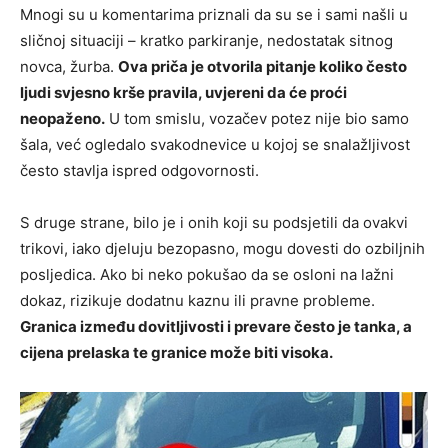
Mnogi su u komentarima priznali da su se i sami našli u
sličnoj situaciji – kratko parkiranje, nedostatak sitnog
novca, žurba.
Ova priča je otvorila pitanje koliko često
ljudi svjesno krše pravila, uvjereni da će proći
neopaženo.
U tom smislu, vozačev potez nije bio samo
šala, već ogledalo svakodnevice u kojoj se snalažljivost
često stavlja ispred odgovornosti.
S druge strane, bilo je i onih koji su podsjetili da ovakvi
trikovi, iako djeluju bezopasno, mogu dovesti do ozbiljnih
posljedica. Ako bi neko pokušao da se osloni na lažni
dokaz, rizikuje dodatnu kaznu ili pravne probleme.
Granica između dovitljivosti i prevare često je tanka, a
cijena prelaska te granice može biti visoka.