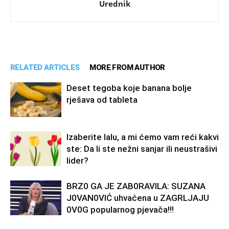
Urednik
RELATED ARTICLES
MORE FROM AUTHOR
Deset tegoba koje banana bolje
rješava od tableta
Izaberite lalu, a mi ćemo vam reći kakvi
ste: Da li ste nežni sanjar ili neustrašivi
lider?
BRZ0 GA JE ZAB0RAVlLA: SUZANA
J0VAN0VIĆ uhvaćena u ZAGRLJAJU
0V0G popularnog pjevača!!!