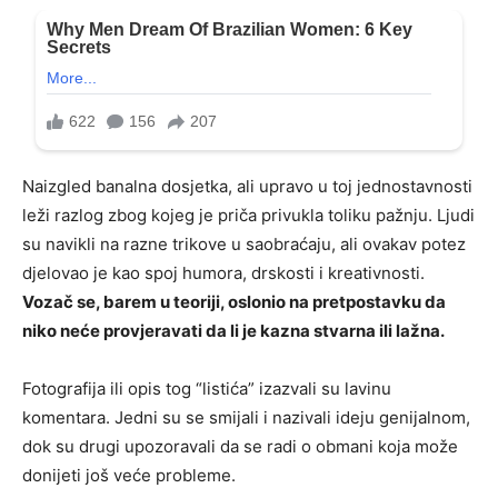
Naizgled banalna dosjetka, ali upravo u toj jednostavnosti
leži razlog zbog kojeg je priča privukla toliku pažnju. Ljudi
su navikli na razne trikove u saobraćaju, ali ovakav potez
djelovao je kao spoj humora, drskosti i kreativnosti.
Vozač se, barem u teoriji, oslonio na pretpostavku da
niko neće provjeravati da li je kazna stvarna ili lažna.
Fotografija ili opis tog “listića” izazvali su lavinu
komentara. Jedni su se smijali i nazivali ideju genijalnom,
dok su drugi upozoravali da se radi o obmani koja može
donijeti još veće probleme.