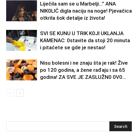
Liječila sam se u Marbelji…” ANA
NlK0LlĆ digla naciju na noge! Pjevačica
otkrila šok detalje iz života!
SVl SE KUNU U TRlK K0Jl UKLANJA
KAMENAC: 0stavite da stoji 20 minuta
i pitaćete se gde je nestao!
Nisu bolesni i ne znaju šta je rak! Žive
po 120 godina, a žene rađaju i sa 65
godina! ZA SVE JE ZASLUŽN0 0V0...