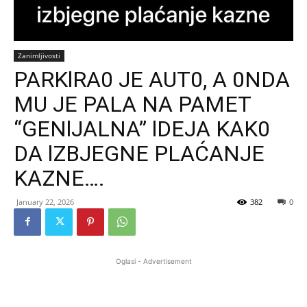
Zanimljivosti
PARKlRA0 JE AUT0, A 0NDA
MU JE PALA NA PAMET
“GENlJALNA” lDEJA KAK0
DA lZBJEGNE PLAĆANJE
KAZNE….
January 22, 2026
382
0
Oglasi - Advertisement