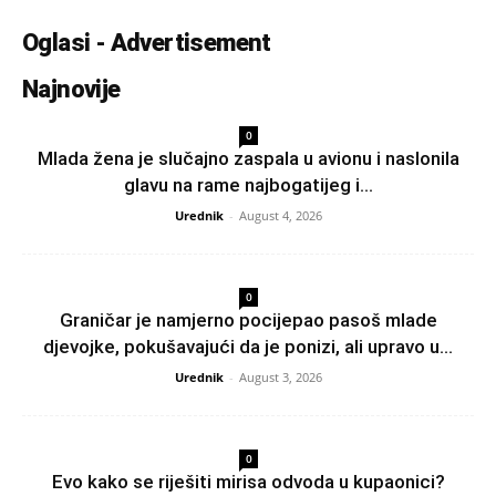
Oglasi - Advertisement
Najnovije
0
Mlada žena je slučajno zaspala u avionu i naslonila
glavu na rame najbogatijeg i...
Urednik
-
August 4, 2026
0
Graničar je namjerno pocijepao pasoš mlade
djevojke, pokušavajući da je ponizi, ali upravo u...
Urednik
-
August 3, 2026
0
Evo kako se riješiti mirisa odvoda u kupaonici?