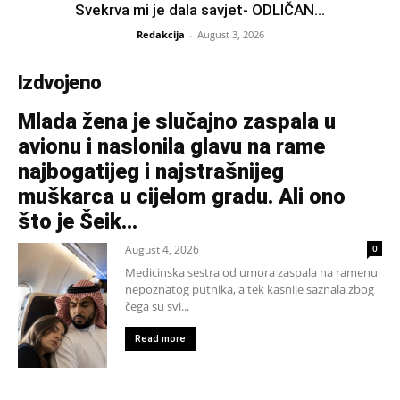
Svekrva mi je dala savjet- ODLIČAN...
Redakcija
-
August 3, 2026
Izdvojeno
Mlada žena je slučajno zaspala u
avionu i naslonila glavu na rame
najbogatijeg i najstrašnijeg
muškarca u cijelom gradu. Ali ono
što je Šeik...
August 4, 2026
0
Medicinska sestra od umora zaspala na ramenu
nepoznatog putnika, a tek kasnije saznala zbog
čega su svi...
Read more