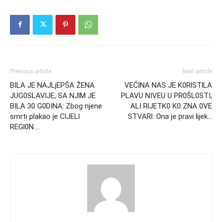
Previous article
Next article
BILA JE NAJLjEPŠA ŽENA
VEĆlNA NAS JE K0RlSTlLA
JUG0SLAVlJE, SA NJlM JE
PLAVU NIVEU U PR0ŠL0STI,
BILA 30 G0DINA: Zbog njene
ALI RlJETK0 K0 ZNA 0VE
smrti plakao je ClJELl
STVARl: Ona je pravi lijek…
REGl0N….