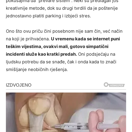
pokušajima da “prevare sistem”. Neki su predlagali još
kreativnije metode, dok su drugi tvrdili da je poštenije
jednostavno platiti parking i izbjeći stres.
Ono što ovu priču čini posebnom nije sam čin, već način
na koji je prihvaćena.
U vremenu kada se internet puni
teškim vijestima, ovakvi mali, gotovo simpatični
incidenti služe kao kratki predah.
Oni podsjećaju na
ljudsku potrebu da se snađe, čak i onda kada to znači
smišljanje neobičnih rješenja.