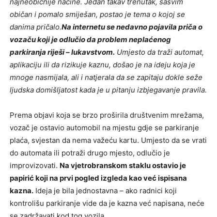
najneobičnije načine. Jedan takav trenutak, sasvim
običan i pomalo smiješan, postao je tema o kojoj se
danima pričalo.
Na internetu se nedavno pojavila priča o
vozaču koji je odlučio da problem neplaćenog
parkiranja riješi – lukavstvom.
Umjesto da traži automat,
aplikaciju ili da rizikuje kaznu, došao je na ideju koja je
mnoge nasmijala, ali i natjerala da se zapitaju dokle seže
ljudska domišljatost kada je u pitanju izbjegavanje pravila.
Prema objavi koja se brzo proširila društvenim mrežama,
vozač je ostavio automobil na mjestu gdje se parkiranje
plaća, svjestan da nema važeću kartu. Umjesto da se vrati
do automata ili potraži drugo mjesto, odlučio je
improvizovati.
Na vjetrobranskom staklu ostavio je
papirić koji na prvi pogled izgleda kao već ispisana
kazna.
Ideja je bila jednostavna – ako radnici koji
kontrolišu parkiranje vide da je kazna već napisana, neće
se zadržavati kod tog vozila.