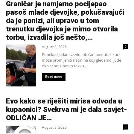
Graničar je namjerno pocijepao
pasoš mlade djevojke, pokušavajući
da je ponizi, ali upravo u tom
trenutku djevojka je mirno otvorila
torbu, izvadila još nešto,...
August 3, 2026
0
Ponekad jedan sasvim običan povratak kući
može promijeniti način na koji gledamo ljude
oko sebe. Upravo takvu...
Read more
Evo kako se riješiti mirisa odvoda u
kupaonici? Svekrva mi je dala savjet-
ODLIČAN JE…
August 3, 2026
0