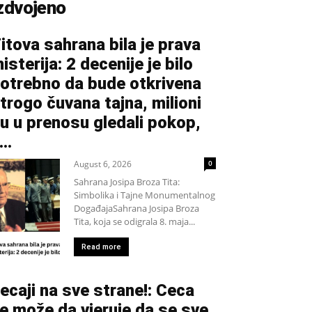
zdvojeno
itova sahrana bila je prava
isterija: 2 decenije je bilo
otrebno da bude otkrivena
trogo čuvana tajna, milioni
u u prenosu gledali pokop,
...
August 6, 2026
0
Sahrana Josipa Broza Tita:
Simbolika i Tajne Monumentalnog
DogađajaSahrana Josipa Broza
Tita, koja se odigrala 8. maja...
Read more
ecaji na sve strane!: Ceca
e može da vjeruje da se sve