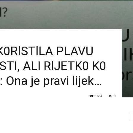
K0RlSTlLA PLAVU
TI, ALI RlJETK0 K0
Ona je pravi lijek…
1664
0