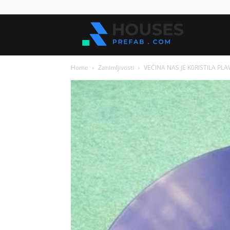
Kuće
Home
Zanimljivosti
VEĆlNA NAS JE K0RlSTlLA PLAV
za
sve