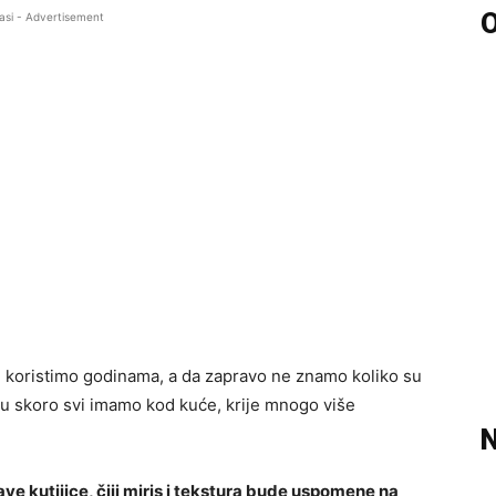
O
asi - Advertisement
e koristimo godinama, a da zapravo ne znamo koliko su
ju skoro svi imamo kod kuće, krije mnogo više
N
lave kutijice, čiji miris i tekstura bude uspomene na