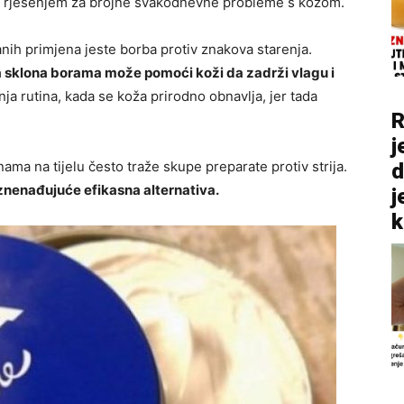
m rješenjem za brojne svakodnevne probleme s kožom.
nih primjena jeste borba protiv znakova starenja.
sklona borama može pomoći koži da zadrži vlagu i
 rutina, kada se koža prirodno obnavlja, jer tada
R
.
j
ma na tijelu često traže skupe preparate protiv strija.
d
znenađujuće efikasna alternativa.
j
k