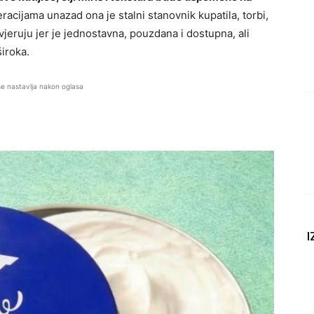
acijama unazad ona je stalni stanovnik kupatila, torbi,
vjeruju jer je jednostavna, pouzdana i dostupna, ali
široka.
se nastavlja nakon oglasa
I