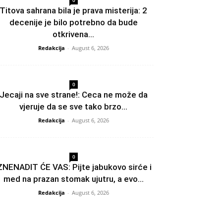
0
Titova sahrana bila je prava misterija: 2
decenije je bilo potrebno da bude
otkrivena...
Redakcija
-
August 6, 2026
0
Jecaji na sve strane!: Ceca ne može da
vjeruje da se sve tako brzo...
Redakcija
-
August 6, 2026
0
ZNENADIT ĆE VAS: Pijte jabukovo sirće i
med na prazan stomak ujutru, a evo...
Redakcija
-
August 6, 2026