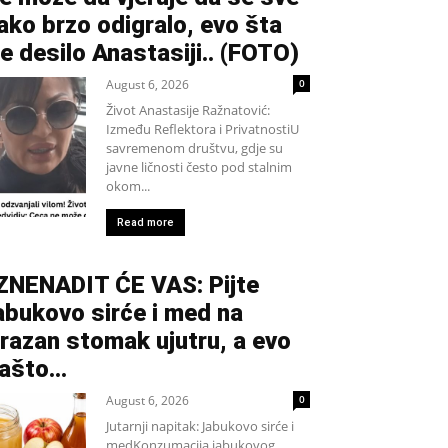
ako brzo odigralo, evo šta
e desilo Anastasiji.. (FOTO)
August 6, 2026
0
Život Anastasije Ražnatović:
Između Reflektora i PrivatnostiU
savremenom društvu, gdje su
javne ličnosti često pod stalnim
okom...
Read more
ZNENADIT ĆE VAS: Pijte
abukovo sirće i med na
razan stomak ujutru, a evo
ašto…
August 6, 2026
0
Jutarnji napitak: Jabukovo sirće i
medKonzumacija jabukovog