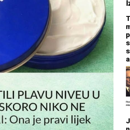
I
T
m
p
s
s
a
J
n