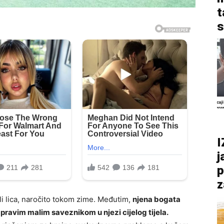
t
s
I
j
p
z
 ili lica, naročito tokom zime. Međutim,
njena bogata
 pravim malim saveznikom u njezi cijelog tijela.