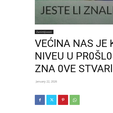
Zanimljivosti
VEĆlNA NAS JE 
NIVEU U PR0ŠL0S
ZNA 0VE STVARl: 
January 22, 2026