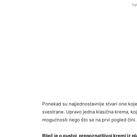
Ogl
Ponekad su najjednostavnije stvari one koj
svestrane. Upravo jedna klasična krema, ko
mogućnosti nego što se na prvi pogled čini.
Riječ je o gustoj, prepoznatljivoj kremi iz p