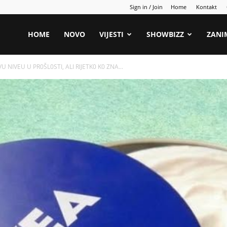
Sign in / Join
Home
Kontakt
HOME
NOVO
VIJESTI
SHOWBIZZ
ZANI
U NIVEU U PR0ŠL0STI, ALI RlJETK0 K0 ZNA...