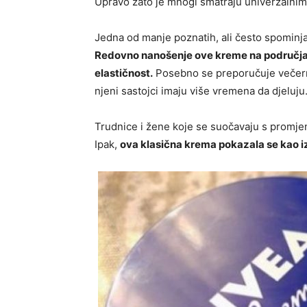
Upravo zato je mnogi smatraju univerzalni
Jedna od manje poznatih, ali često spominja
Redovno nanošenje ove kreme na područja 
elastičnost.
Posebno se preporučuje večernja
njeni sastojci imaju više vremena da djeluju
Trudnice i žene koje se suočavaju s promjena
Ipak,
ova klasična krema pokazala se kao i