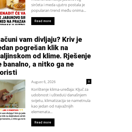
sirćeta i meda ujutro postala je
popularan trend među onima...
Read more
ačuni vam divljaju? Kriv je
edan pogrešan klik na
aljinskom od klime. Rješenje
e banalno, a nitko ga ne
oristi
August 6, 2026
0
Korištenje klima-uređaja: Ključ za
udobnost i ušteduU današnjem
svijetu, klimatizacija se nametnula
kao jedan od najvažnijih
elemenata...
Read more