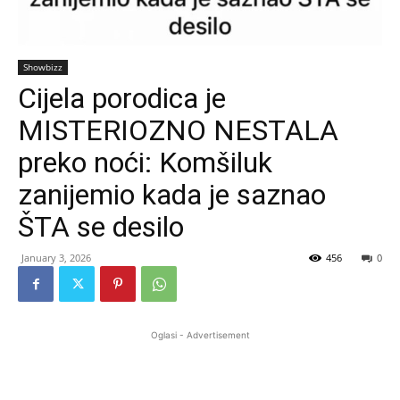
Showbizz
Cijela porodica je
MISTERIOZNO NESTALA
preko noći: Komšiluk
zanijemio kada je saznao
ŠTA se desilo
January 3, 2026
456
0
Oglasi - Advertisement