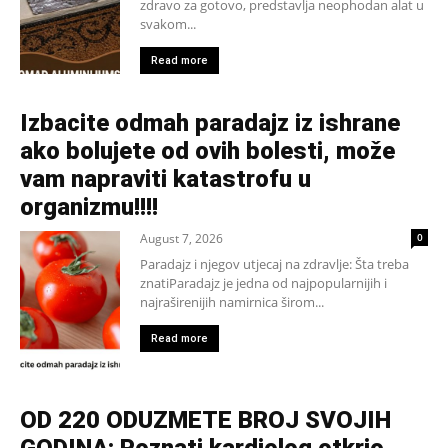
zdravo za gotovo, predstavlja neophodan alat u
svakom...
Read more
Izbacite odmah paradajz iz ishrane
ako bolujete od ovih bolesti, može
vam napraviti katastrofu u
organizmu!!!!
August 7, 2026
0
Paradajz i njegov utjecaj na zdravlje: Šta treba
znatiParadajz je jedna od najpopularnijih i
najraširenijih namirnica širom...
Read more
OD 220 ODUZMETE BROJ SVOJIH
GODINA: Poznati kardiolog otkrio