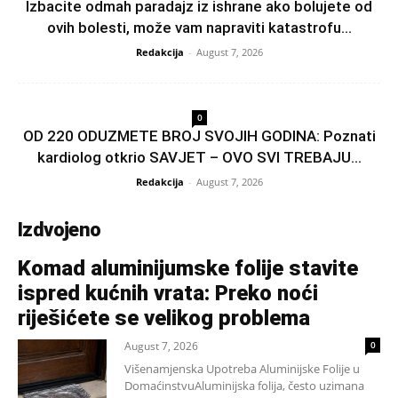
Izbacite odmah paradajz iz ishrane ako bolujete od
ovih bolesti, može vam napraviti katastrofu...
Redakcija
-
August 7, 2026
0
OD 220 ODUZMETE BROJ SVOJIH GODINA: Poznati
kardiolog otkrio SAVJET – OVO SVI TREBAJU...
Redakcija
-
August 7, 2026
Izdvojeno
Komad aluminijumske folije stavite
ispred kućnih vrata: Preko noći
riješićete se velikog problema
August 7, 2026
0
Višenamjenska Upotreba Aluminijske Folije u
DomaćinstvuAluminijska folija, često uzimana