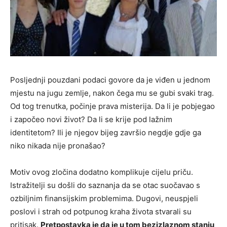
Posljednji pouzdani podaci govore da je viđen u jednom
mjestu na jugu zemlje, nakon čega mu se gubi svaki trag.
Od tog trenutka, počinje prava misterija. Da li je pobjegao
i započeo novi život? Da li se krije pod lažnim
identitetom? Ili je njegov bijeg završio negdje gdje ga
niko nikada nije pronašao?
Motiv ovog zločina dodatno komplikuje cijelu priču.
Istražitelji su došli do saznanja da se otac suočavao s
ozbiljnim finansijskim problemima. Dugovi, neuspjeli
poslovi i strah od potpunog kraha života stvarali su
pritisak.
Pretpostavka je da je u tom bezizlaznom stanju