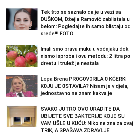
Tek što se saznalo da je u vezi sa
DUŠKOM, Džejla Ramović zablistala u
belom: Pogledajte ih samo blistaju od
sreće!!! FOTO
Imali smo pravu muku u voćnjaku dok
nismo isprobali ovu metodu: 2 litra po
drvetu i trulež je nestala
Lepa Brena PR0G0V0RlLA 0 KĆERKl
K0JU JE 0STAVlLA? Nisam je vidjela,
jednostavno ne znam kakva je
SVAKO JUTRO OVO URADITE DA
UBIJETE SVE BAKTERIJE KOJE SU
VAM UŠLE U KUĆU: Niko ne zna za ovaj
TRIK, A SPAŠAVA ZDRAVLJE