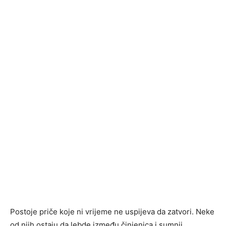
Postoje priče koje ni vrijeme ne uspijeva da zatvori. Neke
od njih ostaju da lebde između činjenica i sumnji,