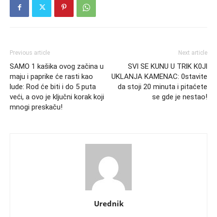
Previous article
Next article
SAMO 1 kašika ovog začina u
SVl SE KUNU U TRlK K0Jl
maju i paprike će rasti kao
UKLANJA KAMENAC: 0stavite
lude: Rod će biti i do 5 puta
da stoji 20 minuta i pitaćete
veći, a ovo je ključni korak koji
se gde je nestao!
mnogi preskaču!
Urednik