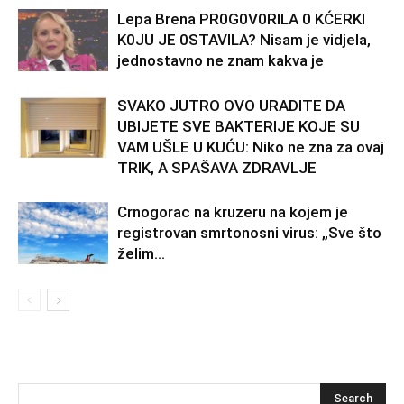
Lepa Brena PR0G0V0RlLA 0 KĆERKl
K0JU JE 0STAVlLA? Nisam je vidjela,
jednostavno ne znam kakva je
SVAKO JUTRO OVO URADITE DA
UBIJETE SVE BAKTERIJE KOJE SU
VAM UŠLE U KUĆU: Niko ne zna za ovaj
TRIK, A SPAŠAVA ZDRAVLJE
Crnogorac na kruzeru na kojem je
registrovan smrtonosni virus: „Sve što
želim…