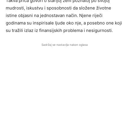
Takva priča govori o starijoj ženi poznatoj po svojoj
mudrosti, iskustvu i sposobnosti da složene životne
istine objasni na jednostavan način. Njene riječi
godinama su inspirisale ljude oko nje, a posebno one koji
su tražili izlaz iz finansijskih problema i nesigurnosti.
Sadržaj se nastavlja nakon oglasa