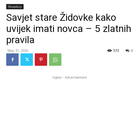
Showbizz
Savjet stare Židovke kako
uvijek imati novca – 5 zlatnih
pravila
May 31, 2026
573
0
Oglasi - Advertisement