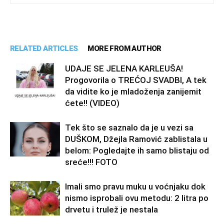
RELATED ARTICLES
MORE FROM AUTHOR
UDAJE SE JELENA KARLEUŠA!
Progovorila o TREĆOJ SVADBI, A tek
da vidite ko je mladoženja zanijemit
ćete!! (VIDEO)
Tek što se saznalo da je u vezi sa
DUŠKOM, Džejla Ramović zablistala u
belom: Pogledajte ih samo blistaju od
sreće!!! FOTO
Imali smo pravu muku u voćnjaku dok
nismo isprobali ovu metodu: 2 litra po
drvetu i trulež je nestala