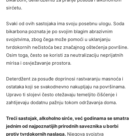
sirćetu.
Svaki od ovih sastojaka ima svoju posebnu ulogu. Soda
bikarbona poznata je po svojim blagim abrazivnim
svojstvima, zbog čega može pomoći u uklanjanju
tvrdokornih nečistoća bez značajnog oštećenja površine.
Osim toga, često se koristi za neutralizaciju neprijatnih
mirisa i osvježavanje prostora.
Deterdžent za posuđe doprinosi rastvaranju masnoća i
ostataka koji se svakodnevno nakupljaju na površinama.
Upravo ti slojevi često otežavaju temeljito čišćenje i
zahtijevaju dodatnu pažnju tokom održavanja doma.
Treći sastojak, alkoholno sirće, već godinama se smatra
jednim od najpoznatijih prirodnih saveznika u borbi
protiv tvrdokornih naslaga.
Njegova svojstva