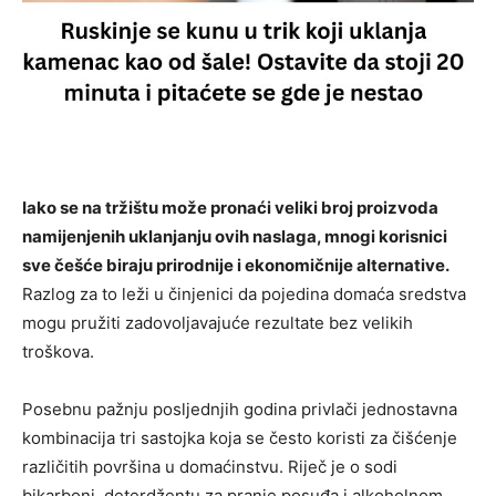
Iako se na tržištu može pronaći veliki broj proizvoda
namijenjenih uklanjanju ovih naslaga, mnogi korisnici
sve češće biraju prirodnije i ekonomičnije alternative.
Razlog za to leži u činjenici da pojedina domaća sredstva
mogu pružiti zadovoljavajuće rezultate bez velikih
troškova.
Posebnu pažnju posljednjih godina privlači jednostavna
kombinacija tri sastojka koja se često koristi za čišćenje
različitih površina u domaćinstvu. Riječ je o sodi
bikarboni, deterdžentu za pranje posuđa i alkoholnom