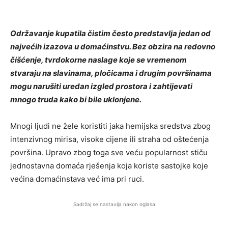
Održavanje kupatila čistim često predstavlja jedan od
najvećih izazova u domaćinstvu. Bez obzira na redovno
čišćenje, tvrdokorne naslage koje se vremenom
stvaraju na slavinama, pločicama i drugim površinama
mogu narušiti uredan izgled prostora i zahtijevati
mnogo truda kako bi bile uklonjene.
Mnogi ljudi ne žele koristiti jaka hemijska sredstva zbog
intenzivnog mirisa, visoke cijene ili straha od oštećenja
površina. Upravo zbog toga sve veću popularnost stiču
jednostavna domaća rješenja koja koriste sastojke koje
većina domaćinstava već ima pri ruci.
Sadržaj se nastavlja nakon oglasa