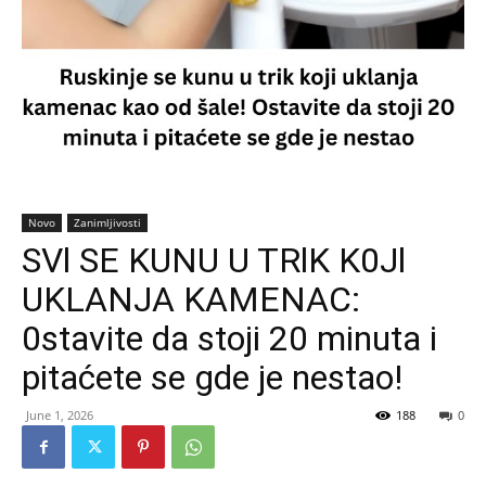
Novo
Zanimljivosti
SVl SE KUNU U TRlK K0Jl
UKLANJA KAMENAC:
0stavite da stoji 20 minuta i
pitaćete se gde je nestao!
June 1, 2026
188
0