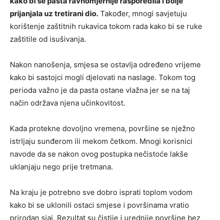
kako bi se pasta ravnomjernije rasporedila i bolje
prijanjala uz tretirani dio.
Također, mnogi savjetuju
korištenje zaštitnih rukavica tokom rada kako bi se ruke
zaštitile od isušivanja.
Nakon nanošenja, smjesa se ostavlja određeno vrijeme
kako bi sastojci mogli djelovati na naslage. Tokom tog
perioda važno je da pasta ostane vlažna jer se na taj
način održava njena učinkovitost.
Kada protekne dovoljno vremena, površine se nježno
istrljaju sunđerom ili mekom četkom. Mnogi korisnici
navode da se nakon ovog postupka nečistoće lakše
uklanjaju nego prije tretmana.
Na kraju je potrebno sve dobro isprati toplom vodom
kako bi se uklonili ostaci smjese i površinama vratio
prirodan sjaj. Rezultat su čistije i urednije površine bez