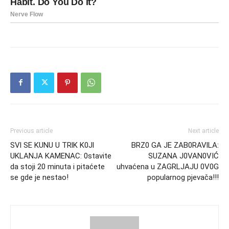
Previous article
Next article
SVl SE KUNU U TRlK K0Jl
BRZ0 GA JE ZAB0RAVlLA:
UKLANJA KAMENAC: 0stavite
SUZANA J0VAN0VIĆ
da stoji 20 minuta i pitaćete
uhvaćena u ZAGRLJAJU 0V0G
se gde je nestao!
popularnog pjevača!!!