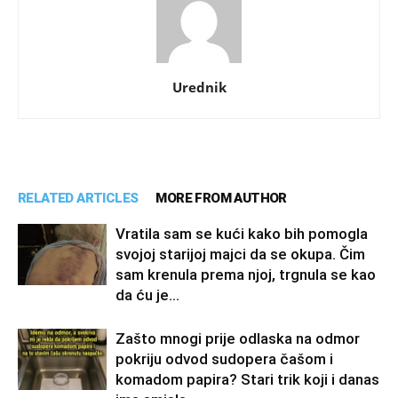
Urednik
RELATED ARTICLES
MORE FROM AUTHOR
Vratila sam se kući kako bih pomogla
svojoj starijoj majci da se okupa. Čim
sam krenula prema njoj, trgnula se kao
da ću je...
Zašto mnogi prije odlaska na odmor
pokriju odvod sudopera čašom i
komadom papira? Stari trik koji i danas