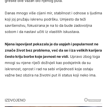
greške bile važan dio njenog puta.
Danas mnogo više cijeni mir, stabilnost i odnose s ljudima
koji joj pružaju iskrenu podršku. Umjesto da teži
savršenstvu, fokusirana je na to da bude zadovoljna
sobom i da nastavi učiti iz vlastitih iskustava.
Njena ispovijest pokazala je da uspjeh i popularnost ne
znače život bez problema, već da se i iza velikih karijera
često kriju borbe koje javnost ne vidi.
Upravo zbog toga
mnogi su njene riječi doživjeli kao podsjetnik da su
iskrenost, oprost i rad na sebi vrijednosti koje ostaju
važne bez obzira na životni put ili status koji neko ima.