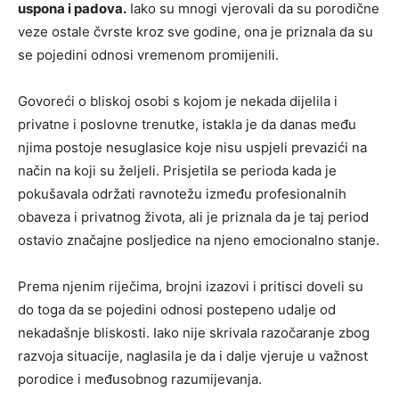
uspona i padova.
Iako su mnogi vjerovali da su porodične
veze ostale čvrste kroz sve godine, ona je priznala da su
se pojedini odnosi vremenom promijenili.
Govoreći o bliskoj osobi s kojom je nekada dijelila i
privatne i poslovne trenutke, istakla je da danas među
njima postoje nesuglasice koje nisu uspjeli prevazići na
način na koji su željeli. Prisjetila se perioda kada je
pokušavala održati ravnotežu između profesionalnih
obaveza i privatnog života, ali je priznala da je taj period
ostavio značajne posljedice na njeno emocionalno stanje.
Prema njenim riječima, brojni izazovi i pritisci doveli su
do toga da se pojedini odnosi postepeno udalje od
nekadašnje bliskosti. Iako nije skrivala razočaranje zbog
razvoja situacije, naglasila je da i dalje vjeruje u važnost
porodice i međusobnog razumijevanja.