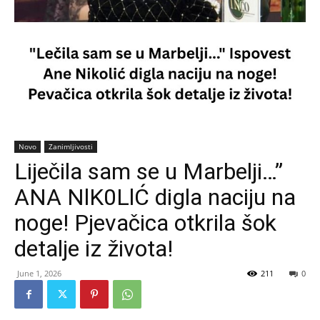
Novo
Zanimljivosti
Liječila sam se u Marbelji…”
ANA NlK0LlĆ digla naciju na
noge! Pjevačica otkrila šok
detalje iz života!
June 1, 2026
211
0