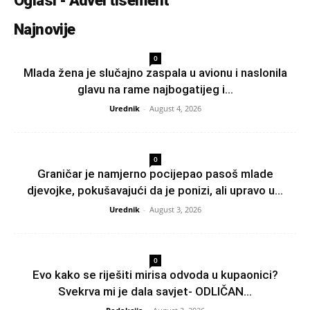
Oglasi - Advertisement
Najnovije
0
Mlada žena je slučajno zaspala u avionu i naslonila
glavu na rame najbogatijeg i...
Urednik
-
August 4, 2026
0
Graničar je namjerno pocijepao pasoš mlade
djevojke, pokušavajući da je ponizi, ali upravo u...
Urednik
-
August 3, 2026
0
Evo kako se riješiti mirisa odvoda u kupaonici?
Svekrva mi je dala savjet- ODLIČAN...