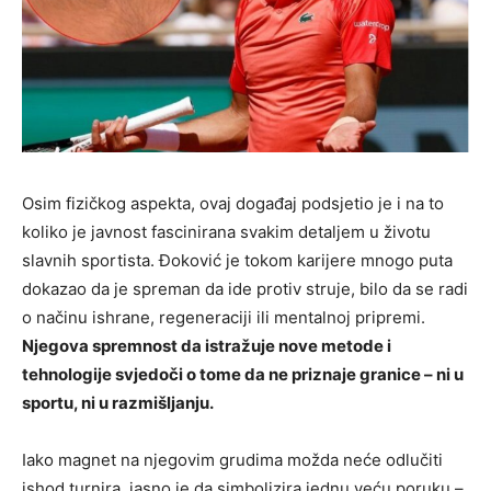
Osim fizičkog aspekta, ovaj događaj podsjetio je i na to
koliko je javnost fascinirana svakim detaljem u životu
slavnih sportista. Đoković je tokom karijere mnogo puta
dokazao da je spreman da ide protiv struje, bilo da se radi
o načinu ishrane, regeneraciji ili mentalnoj pripremi.
Njegova spremnost da istražuje nove metode i
tehnologije svjedoči o tome da ne priznaje granice – ni u
sportu, ni u razmišljanju.
Iako magnet na njegovim grudima možda neće odlučiti
ishod turnira, jasno je da simbolizira jednu veću poruku –