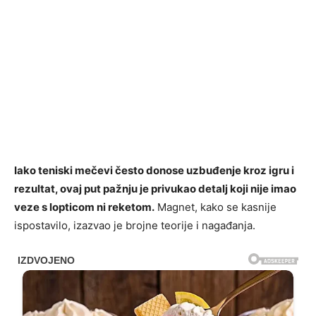
Iako teniski mečevi često donose uzbuđenje kroz igru i
rezultat, ovaj put pažnju je privukao detalj koji nije imao
veze s lopticom ni reketom.
Magnet, kako se kasnije
ispostavilo, izazvao je brojne teorije i nagađanja.