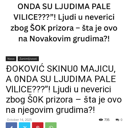
Novo
Zanimljivosti
ĐOKOVIĆ SKINU0 MAJICU,
A 0NDA SU LJUDIMA PALE
VlLlCE???”! Ljudi u neverici
zbog Š0K prizora – šta je ovo
na njegovim grudima?!
October 14, 2025
735
0