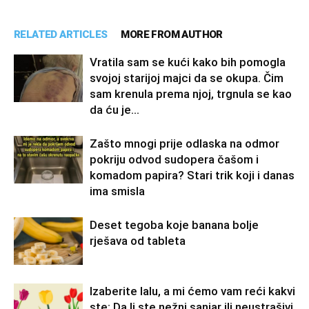
RELATED ARTICLES
MORE FROM AUTHOR
Vratila sam se kući kako bih pomogla
svojoj starijoj majci da se okupa. Čim
sam krenula prema njoj, trgnula se kao
da ću je...
Zašto mnogi prije odlaska na odmor
pokriju odvod sudopera čašom i
komadom papira? Stari trik koji i danas
ima smisla
Deset tegoba koje banana bolje
rješava od tableta
Izaberite lalu, a mi ćemo vam reći kakvi
ste: Da li ste nežni sanjar ili neustrašivi