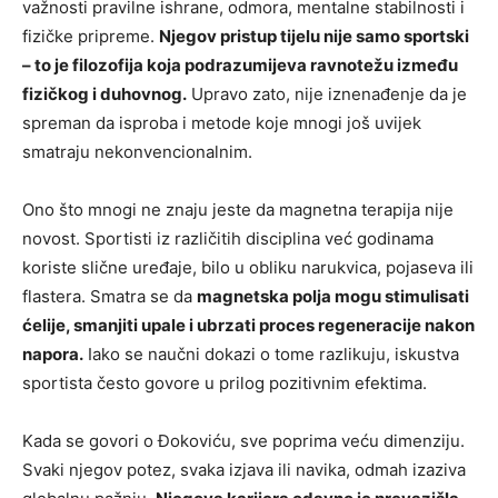
važnosti pravilne ishrane, odmora, mentalne stabilnosti i
fizičke pripreme.
Njegov pristup tijelu nije samo sportski
– to je filozofija koja podrazumijeva ravnotežu između
fizičkog i duhovnog.
Upravo zato, nije iznenađenje da je
spreman da isproba i metode koje mnogi još uvijek
smatraju nekonvencionalnim.
Ono što mnogi ne znaju jeste da magnetna terapija nije
novost. Sportisti iz različitih disciplina već godinama
koriste slične uređaje, bilo u obliku narukvica, pojaseva ili
flastera. Smatra se da
magnetska polja mogu stimulisati
ćelije, smanjiti upale i ubrzati proces regeneracije nakon
napora.
Iako se naučni dokazi o tome razlikuju, iskustva
sportista često govore u prilog pozitivnim efektima.
Kada se govori o Đokoviću, sve poprima veću dimenziju.
Svaki njegov potez, svaka izjava ili navika, odmah izaziva