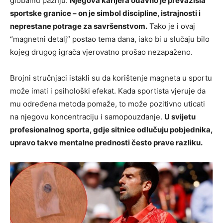
globalnu pažnju.
Njegova karijera odavno je prevazišla
sportske granice – on je simbol discipline, istrajnosti i
neprestane potrage za savršenstvom.
Tako je i ovaj
“magnetni detalj” postao tema dana, iako bi u slučaju bilo
kojeg drugog igrača vjerovatno prošao nezapaženo.
Brojni stručnjaci istakli su da korištenje magneta u sportu
može imati i psihološki efekat. Kada sportista vjeruje da
mu određena metoda pomaže, to može pozitivno uticati
na njegovu koncentraciju i samopouzdanje.
U svijetu
profesionalnog sporta, gdje sitnice odlučuju pobjednika,
upravo takve mentalne prednosti često prave razliku.