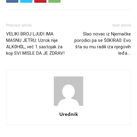
Previous article
Next article
VELIKI BROJ LJUDI IMA
Slao novac iz Njemačke
MASNU JETRU: Uzrok nije
porodici pa se Š0KIRA0: Evo
ALK0H0L, već 1 sastojak za
šta su mu radili iza njegovih
koji SVI MISLE DA JE ZDRAV!
leđa….
Urednik