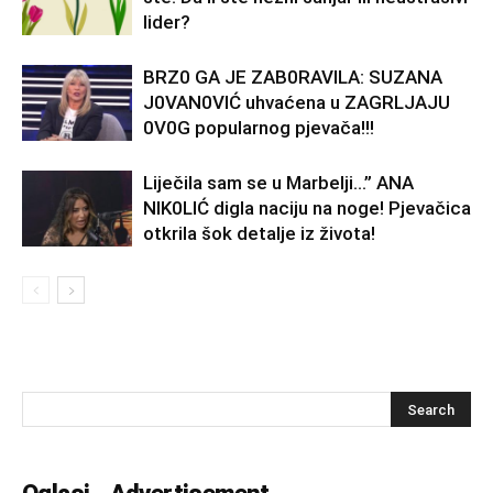
lider?
BRZ0 GA JE ZAB0RAVlLA: SUZANA
J0VAN0VIĆ uhvaćena u ZAGRLJAJU
0V0G popularnog pjevača!!!
Liječila sam se u Marbelji…” ANA
NlK0LlĆ digla naciju na noge! Pjevačica
otkrila šok detalje iz života!