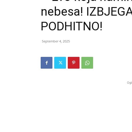
nebesa! IZBJEG
PODHITNO!
September 4, 2025
Ogl