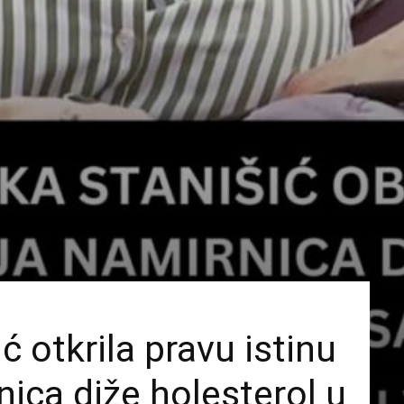
ć otkrila pravu istinu
nica diže holesterol u