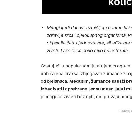
Mnogi ljudi danas razmišljaju o tome kako
zdravlje srca i cjelokupnog organizma. R
objasnila četiri jednostavne, ali efikasn
životu kako bi smanjio nivo holesterola.
Gostujući u popularnom jutarnjem programu, d
uobičajena praksa izbjegavati žumance zbog 
od bjelanaca.
Međutim, žumance sadrži broj
izbacivati iz prehrane, jer su meso, jaja i m
je moguće živjeti bez njih, oni pružaju mno
Sadržaj 