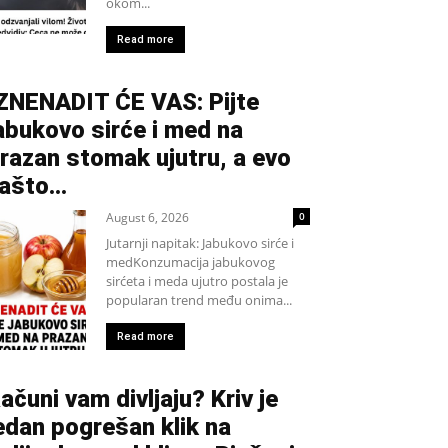
okom...
Read more
ZNENADIT ĆE VAS: Pijte
abukovo sirće i med na
razan stomak ujutru, a evo
ašto…
August 6, 2026
0
Jutarnji napitak: Jabukovo sirće i
medKonzumacija jabukovog
sirćeta i meda ujutro postala je
popularan trend među onima...
Read more
ačuni vam divljaju? Kriv je
edan pogrešan klik na