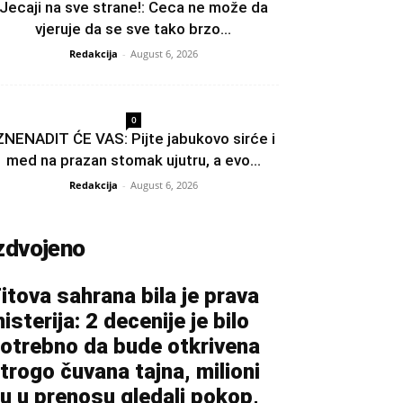
Jecaji na sve strane!: Ceca ne može da
vjeruje da se sve tako brzo...
Redakcija
-
August 6, 2026
0
ZNENADIT ĆE VAS: Pijte jabukovo sirće i
med na prazan stomak ujutru, a evo...
Redakcija
-
August 6, 2026
zdvojeno
itova sahrana bila je prava
isterija: 2 decenije je bilo
otrebno da bude otkrivena
trogo čuvana tajna, milioni
u u prenosu gledali pokop,