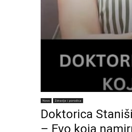
Novo
Zdravlje i porodica
Doktorica Staniši
– Evo koja namir