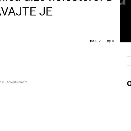
AVAJTE JE
612
0
O
asi - Advertisement