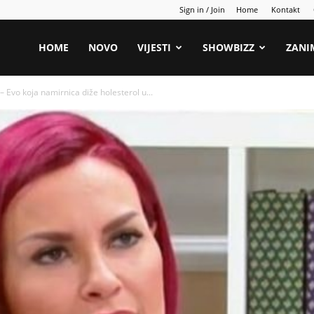
Sign in / Join
Home
Kontakt
HOME
NOVO
VIJESTI
SHOWBIZZ
ZANI
 – Evo koja namirnica diže holesterol u...