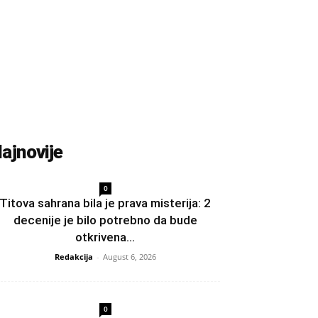
ajnovije
0
Titova sahrana bila je prava misterija: 2
decenije je bilo potrebno da bude
otkrivena...
Redakcija
-
August 6, 2026
0