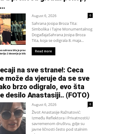
...
August 6, 2026
0
Sahrana Josipa Broza Tita:
Simbolika i Tajne Monumentalnog
DogađajaSahrana Josipa Broza
Tita, koja se odigrala 8. maja...
Read more
ecaji na sve strane!: Ceca
e može da vjeruje da se sve
ako brzo odigralo, evo šta
e desilo Anastasiji.. (FOTO)
August 6, 2026
0
Život Anastasije Ražnatović:
Između Reflektora i PrivatnostiU
savremenom društvu, gdje su
javne ličnosti često pod stalnim