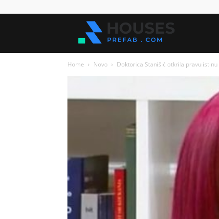
Kuće
Home
Novo
Doktorica Stanišić otkrila pravu istinu
za
sve