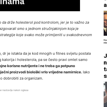
a
 da drže holesterol pod kontrolom, jer je to važno za
azgovarali smo s jednom stručnjakinjom koja je
e strategije koje svako može primijeniti u svakodnevnom
r je istakla da je kod mnogih u fitnes svijetu postala
J
kalorija i holesterola, pa se često pravi omlet samo
n
ne korisne nutrijente i ne treba ga potpuno
t
liječni proizvodi biološki vrlo vrijedne namirnice.
Iako
s
go dobrobiti za organizam.
se nastavlja nakon oglasa