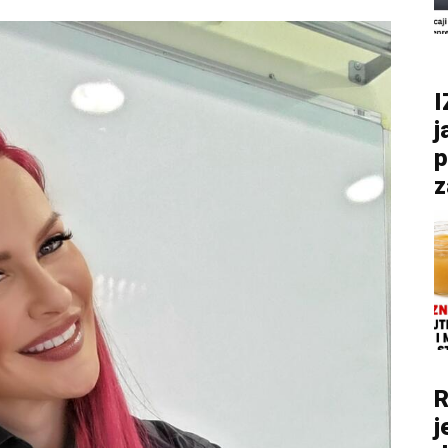
I
j
p
z
R
j