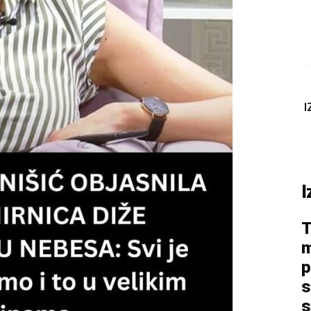
I
I
T
m
p
s
s