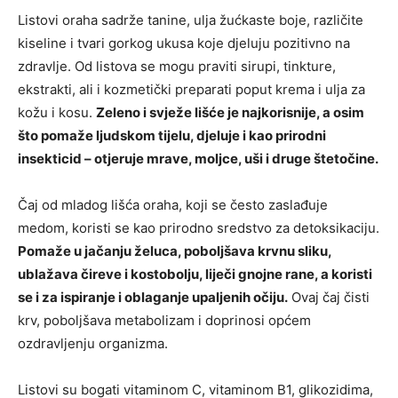
Listovi oraha sadrže tanine, ulja žućkaste boje, različite
kiseline i tvari gorkog ukusa koje djeluju pozitivno na
zdravlje. Od listova se mogu praviti sirupi, tinkture,
ekstrakti, ali i kozmetički preparati poput krema i ulja za
kožu i kosu.
Zeleno i svježe lišće je najkorisnije, a osim
što pomaže ljudskom tijelu, djeluje i kao prirodni
insekticid – otjeruje mrave, moljce, uši i druge štetočine.
Čaj od mladog lišća oraha, koji se često zaslađuje
medom, koristi se kao prirodno sredstvo za detoksikaciju.
Pomaže u jačanju želuca, poboljšava krvnu sliku,
ublažava čireve i kostobolju, liječi gnojne rane, a koristi
se i za ispiranje i oblaganje upaljenih očiju.
Ovaj čaj čisti
krv, poboljšava metabolizam i doprinosi općem
ozdravljenju organizma.
Listovi su bogati vitaminom C, vitaminom B1, glikozidima,