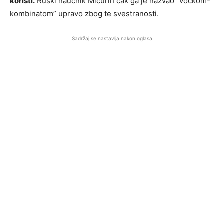
koristi.
Ruski naučnik Mičurin čak ga je nazvao “voćkom-
kombinatom” upravo zbog te svestranosti.
Sadržaj se nastavlja nakon oglasa