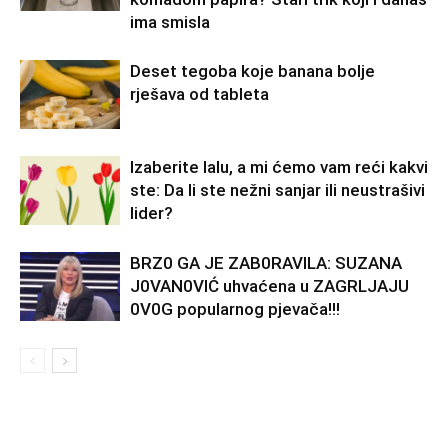
ima smisla
Deset tegoba koje banana bolje
rješava od tableta
Izaberite lalu, a mi ćemo vam reći kakvi
ste: Da li ste nežni sanjar ili neustrašivi
lider?
BRZ0 GA JE ZAB0RAVlLA: SUZANA
J0VAN0VIĆ uhvaćena u ZAGRLJAJU
0V0G popularnog pjevača!!!