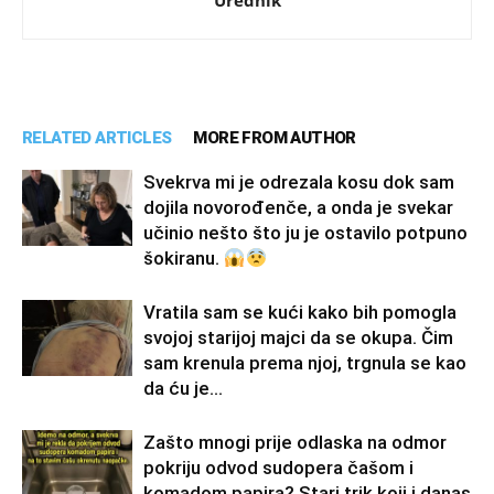
Urednik
RELATED ARTICLES
MORE FROM AUTHOR
Svekrva mi je odrezala kosu dok sam
dojila novorođenče, a onda je svekar
učinio nešto što ju je ostavilo potpuno
šokiranu.
Vratila sam se kući kako bih pomogla
svojoj starijoj majci da se okupa. Čim
sam krenula prema njoj, trgnula se kao
da ću je...
Zašto mnogi prije odlaska na odmor
pokriju odvod sudopera čašom i
komadom papira? Stari trik koji i danas