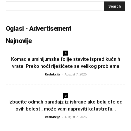
Oglasi - Advertisement
Najnovije
0
Komad aluminijumske folije stavite ispred kućnih
vrata: Preko noći riješićete se velikog problema
Redakcija
-
August 7, 2026
0
Izbacite odmah paradajz iz ishrane ako bolujete od
ovih bolesti, može vam napraviti katastrofu...
Redakcija
-
August 7, 2026