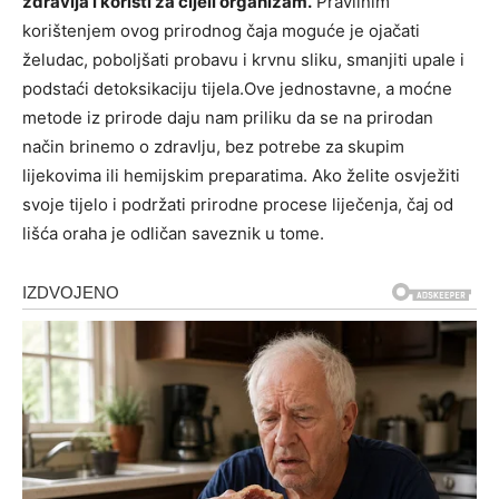
zdravlja i koristi za cijeli organizam.
Pravilnim
korištenjem ovog prirodnog čaja moguće je ojačati
želudac, poboljšati probavu i krvnu sliku, smanjiti upale i
podstaći detoksikaciju tijela.Ove jednostavne, a moćne
metode iz prirode daju nam priliku da se na prirodan
način brinemo o zdravlju, bez potrebe za skupim
lijekovima ili hemijskim preparatima. Ako želite osvježiti
svoje tijelo i podržati prirodne procese liječenja, čaj od
lišća oraha je odličan saveznik u tome.