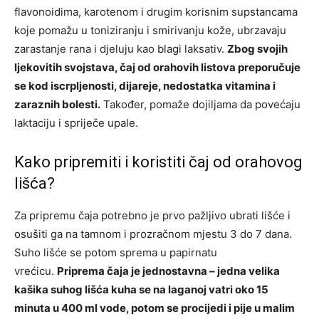
flavonoidima, karotenom i drugim korisnim supstancama
koje pomažu u toniziranju i smirivanju kože, ubrzavaju
zarastanje rana i djeluju kao blagi laksativ.
Zbog svojih
ljekovitih svojstava, čaj od orahovih listova preporučuje
se kod iscrpljenosti, dijareje, nedostatka vitamina i
zaraznih bolesti.
Također, pomaže dojiljama da povećaju
laktaciju i spriječe upale.
Kako pripremiti i koristiti čaj od orahovog
lišća?
Za pripremu čaja potrebno je prvo pažljivo ubrati lišće i
osušiti ga na tamnom i prozračnom mjestu 3 do 7 dana.
Suho lišće se potom sprema u papirnatu
vrećicu.
Priprema čaja je jednostavna – jedna velika
kašika suhog lišća kuha se na laganoj vatri oko 15
minuta u 400 ml vode, potom se procijedi i pije u malim