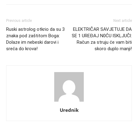
Previous article
Next article
Ruski astrolog otkrio da su 3
ELEKTRIČAR SAVJETUJE DA
znaka pod zaštitom Boga:
SE 1 UREĐAJ N0ĆU lSKLJUČl:
Dolaze im nebeski darovi i
Račun za struju će vam biti
sreća do krova!
skoro duplo manji!
Urednik