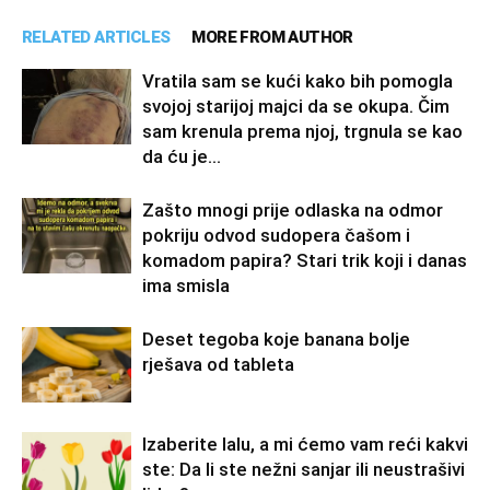
RELATED ARTICLES
MORE FROM AUTHOR
Vratila sam se kući kako bih pomogla
svojoj starijoj majci da se okupa. Čim
sam krenula prema njoj, trgnula se kao
da ću je...
Zašto mnogi prije odlaska na odmor
pokriju odvod sudopera čašom i
komadom papira? Stari trik koji i danas
ima smisla
Deset tegoba koje banana bolje
rješava od tableta
Izaberite lalu, a mi ćemo vam reći kakvi
ste: Da li ste nežni sanjar ili neustrašivi