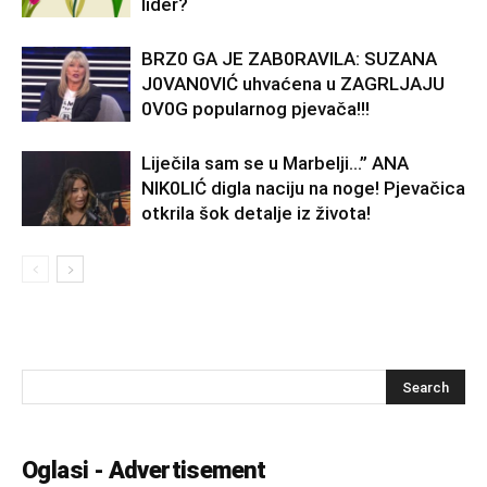
lider?
BRZ0 GA JE ZAB0RAVlLA: SUZANA
J0VAN0VIĆ uhvaćena u ZAGRLJAJU
0V0G popularnog pjevača!!!
Liječila sam se u Marbelji…” ANA
NlK0LlĆ digla naciju na noge! Pjevačica
otkrila šok detalje iz života!
Oglasi - Advertisement