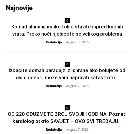
Najnovije
0
Komad aluminijumske folije stavite ispred kućnih
vrata: Preko noći riješićete se velikog problema
Redakcija
-
August 7, 2026
0
Izbacite odmah paradajz iz ishrane ako bolujete od
ovih bolesti, može vam napraviti katastrofu...
Redakcija
-
August 7, 2026
0
OD 220 ODUZMETE BROJ SVOJIH GODINA: Poznati
kardiolog otkrio SAVJET – OVO SVI TREBAJU...
Redakcija
-
August 7, 2026