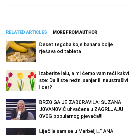
RELATED ARTICLES
MORE FROM AUTHOR
Deset tegoba koje banana bolje
rješava od tableta
Izaberite lalu, a mi ćemo vam reći kakvi
ste: Da li ste nežni sanjar ili neustrašivi
lider?
BRZ0 GA JE ZAB0RAVlLA: SUZANA
J0VAN0VIĆ uhvaćena u ZAGRLJAJU
0V0G popularnog pjevača!!!
Liječila sam se u Marbelji…” ANA