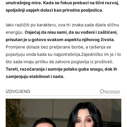
unutrašnjeg mira.
Kada se fokus prebaci na lični razvoj,
spoljašnji uspjeh dolazi kao prirodna posljedica.
Iako različiti po karakteru, ova tri znaka sada dijele sličnu
energiju.
Osjećaj da nisu sami, da su vođeni i zaštićeni,
prisutan je u gotovo svakom aspektu njihovog života.
Promjene dolaze bez pretjerane borbe, a rješenja se
pojavljuju onda kada su najpotrebnija.Zajedničko im je i to
što sada imaju priliku da zatvore poglavlja iz prošlosti.
Tereti, razočaranja i sumnje polako gube snagu, dok ih
zamjenjuju stabilnost i nada.