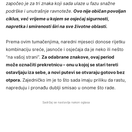
započeo je za tri znaka koji sada ulaze u fazu snažne
podrške i unutrašnje ravnoteže.
Ovo nije običan povoljan
ciklus, već vrijeme u kojem se osjećaj sigurnosti,
napretka i smirenosti širi na sve životne oblasti.
Prema ovim tumačenjima, naredni mjeseci donose rijetku
kombinaciju sreće, jasnoće i osjećaja da je neko ili nešto
“na vašoj strani”.
Za odabrane znakove, ovaj period
može označiti prekretnicu – onu u kojoj se stari tereti
ostavljaju iza sebe, a novi putevi se otvaraju gotovo bez
otpora.
Zajedničko im je to što sada imaju priliku da rastu,
napreduju i pronađu dublji smisao u onome što rade.
Sadržaj se nastavlja nakon oglasa