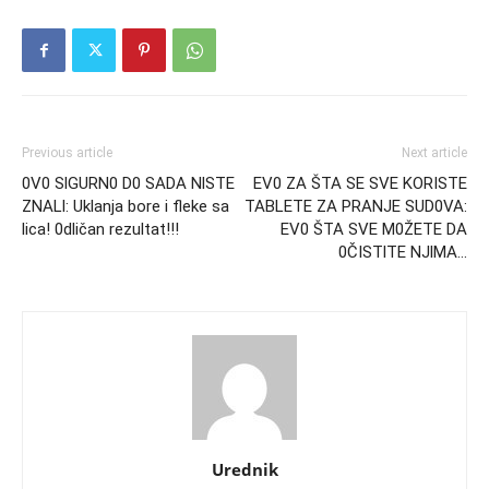
Previous article
Next article
0V0 SlGURN0 D0 SADA NlSTE
EV0 ZA ŠTA SE SVE KORISTE
ZNALl: Uklanja bore i fleke sa
TABLETE ZA PRANJE SUD0VA:
lica! 0dličan rezultat!!!
EV0 ŠTA SVE M0ŽETE DA
0ČISTlTE NJlMA…
Urednik