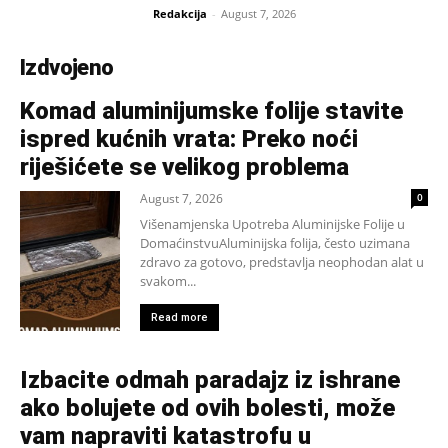
Redakcija
-
August 7, 2026
Izdvojeno
Komad aluminijumske folije stavite
ispred kućnih vrata: Preko noći
riješićete se velikog problema
August 7, 2026
0
Višenamjenska Upotreba Aluminijske Folije u
DomaćinstvuAluminijska folija, često uzimana
zdravo za gotovo, predstavlja neophodan alat u
svakom...
Read more
Izbacite odmah paradajz iz ishrane
ako bolujete od ovih bolesti, može
vam napraviti katastrofu u