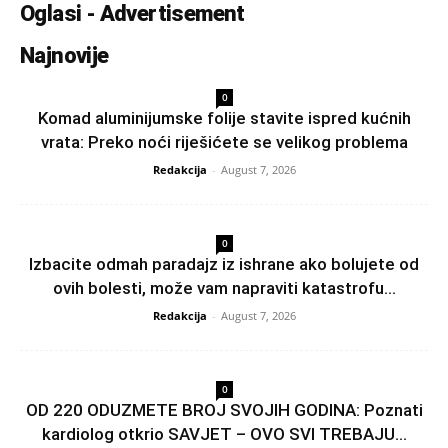
Oglasi - Advertisement
Najnovije
0
Komad aluminijumske folije stavite ispred kućnih
vrata: Preko noći riješićete se velikog problema
Redakcija
-
August 7, 2026
0
Izbacite odmah paradajz iz ishrane ako bolujete od
ovih bolesti, može vam napraviti katastrofu...
Redakcija
-
August 7, 2026
0
OD 220 ODUZMETE BROJ SVOJIH GODINA: Poznati
kardiolog otkrio SAVJET – OVO SVI TREBAJU...