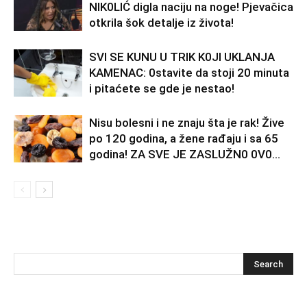
NlK0LlĆ digla naciju na noge! Pjevačica
otkrila šok detalje iz života!
SVl SE KUNU U TRlK K0Jl UKLANJA
KAMENAC: 0stavite da stoji 20 minuta
i pitaćete se gde je nestao!
Nisu bolesni i ne znaju šta je rak! Žive
po 120 godina, a žene rađaju i sa 65
godina! ZA SVE JE ZASLUŽN0 0V0...