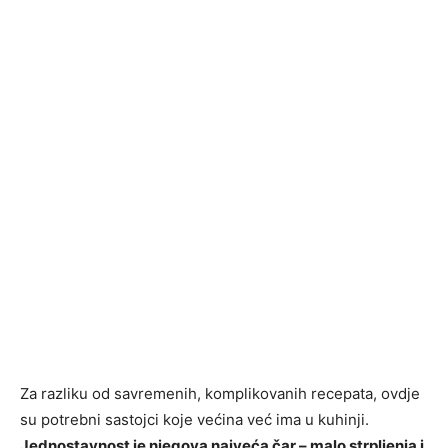
Za razliku od savremenih, komplikovanih recepata, ovdje
su potrebni sastojci koje većina već ima u kuhinji.
Jednostavnost je njegova najveća čar – malo strpljenja i