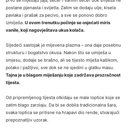
prvo se miješaju jaja, šećer i vanilin šećer dok smjesa ne
postane pjenasta i svijetla. Zatim se dodaju ulje, kisela
pavlaka i prašak za pecivo, a sve se ponovo dobro
izmiješa.
U ovom trenutku počinje se osjećati miris
vanile, koji nagovještava ukus kolača.
Sljedeći sastojak je mljevena plazma – ona daje posebnu
strukturu i bogatstvo okusa. Nakon što se umiješa u
smjesu, dodaje se brašno, ali se tijesto miješa kašikom,
polako i pažljivo, sve dok se ne sjedini u glatku masu.
Tajna je u blagom miješanju koje zadržava prozračnost
tijesta.
Od pripremljenog tijesta otkidaju se male loptice koje se
zatim blago zarolaju. Da bi se dobila tradicionalna šara,
svaka loptica se pritisne na hrapavi dio rende, stvarajući
prepoznatljiv uzorak.