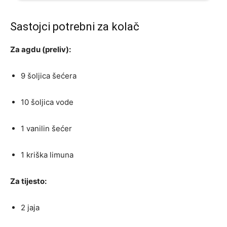
Sastojci potrebni za kolač
Za agdu (preliv):
9 šoljica šećera
10 šoljica vode
1 vanilin šećer
1 kriška limuna
Za tijesto:
2 jaja