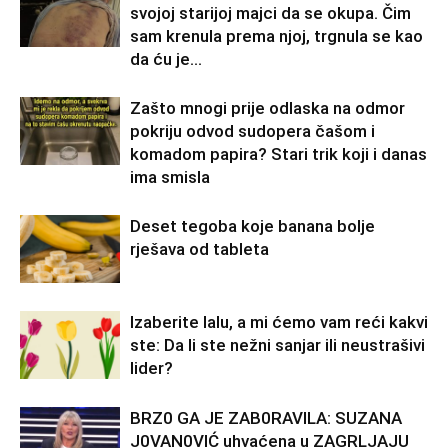
svojoj starijoj majci da se okupa. Čim
sam krenula prema njoj, trgnula se kao
da ću je...
Zašto mnogi prije odlaska na odmor
pokriju odvod sudopera čašom i
komadom papira? Stari trik koji i danas
ima smisla
Deset tegoba koje banana bolje
rješava od tableta
Izaberite lalu, a mi ćemo vam reći kakvi
ste: Da li ste nežni sanjar ili neustrašivi
lider?
BRZ0 GA JE ZAB0RAVlLA: SUZANA
J0VAN0VIĆ uhvaćena u ZAGRLJAJU