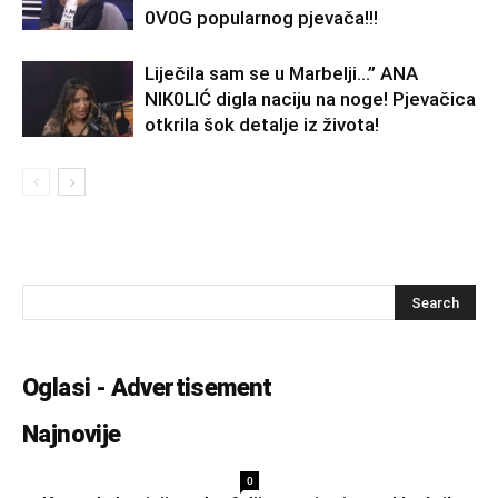
0V0G popularnog pjevača!!!
Liječila sam se u Marbelji…” ANA
NlK0LlĆ digla naciju na noge! Pjevačica
otkrila šok detalje iz života!
Oglasi - Advertisement
Najnovije
0