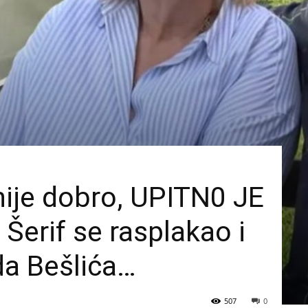
 nije dobro, UPITN0 JE
erif se rasplakao i
da Bešlića…
507
0