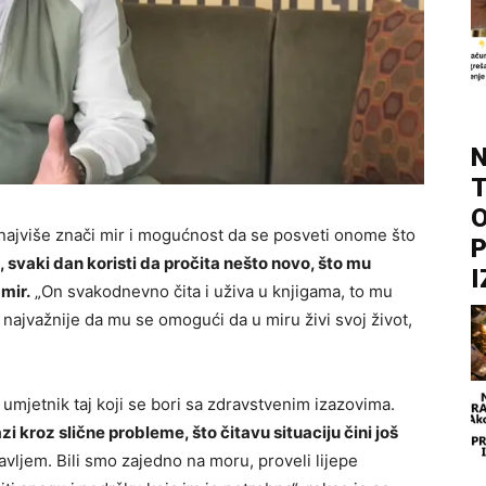
N
T
O
najviše znači mir i mogućnost da se posveti onome što
P
i, svaki dan koristi da pročita nešto novo, što mu
I
mir.
„On svakodnevno čita i uživa u knjigama, to mu
je najvažnije da mu se omogući da u miru živi svoj život,
mjetnik taj koji se bori sa zdravstvenim izazovima.
azi kroz slične probleme, što čitavu situaciju čini još
avljem. Bili smo zajedno na moru, proveli lijepe