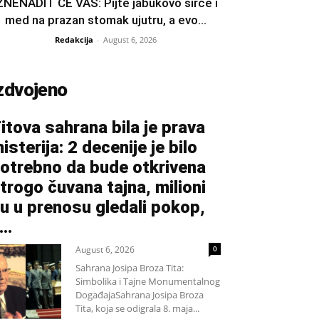
ZNENADIT ĆE VAS: Pijte jabukovo sirće i
med na prazan stomak ujutru, a evo...
Redakcija
-
August 6, 2026
zdvojeno
itova sahrana bila je prava
isterija: 2 decenije je bilo
otrebno da bude otkrivena
trogo čuvana tajna, milioni
u u prenosu gledali pokop,
...
August 6, 2026
0
Sahrana Josipa Broza Tita:
Simbolika i Tajne Monumentalnog
DogađajaSahrana Josipa Broza
Tita, koja se odigrala 8. maja...