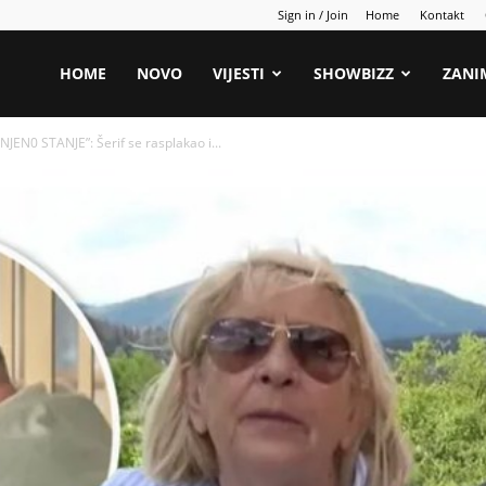
Sign in / Join
Home
Kontakt
HOME
NOVO
VIJESTI
SHOWBIZZ
ZANI
 NJEN0 STANJE”: Šerif se rasplakao i...