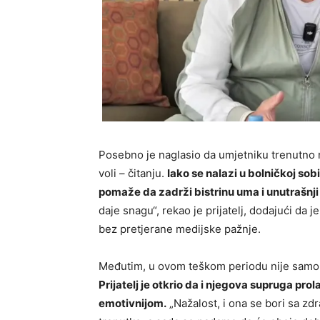
Posebno je naglasio da umjetniku trenutno 
voli – čitanju.
Iako se nalazi u bolničkoj sob
pomaže da zadrži bistrinu uma i unutrašnji 
daje snagu“, rekao je prijatelj, dodajući da 
bez pretjerane medijske pažnje.
Međutim, u ovom teškom periodu nije samo u
Prijatelj je otkrio da i njegova supruga prol
emotivnijom.
„Nažalost, i ona se bori sa zdr