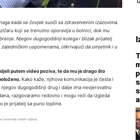
I
 snaga kada se čovjek suoči sa zdravstvenim izazovima.
čaru koji se trenutno oporavlja u bolnici, dok mu
I
rabrenje. Njegov dugogodišnji kolega i blizak prijatelj
i zajedničkim uspomenama, otkrivajući da umjetnik i u
T
m
vidjeli putem video poziva, te da mu je drago što
p
spoloženo.
Kako kaže, njihova komunikacija je česta i
s
a njegov dugogodišnji drug i dalje ima nevjerovatnu
s
o dana, razgovaramo redovno i mogu reći da izgleda
a
 je prijatelj sa puno topline.
se nastavlja nakon oglasa