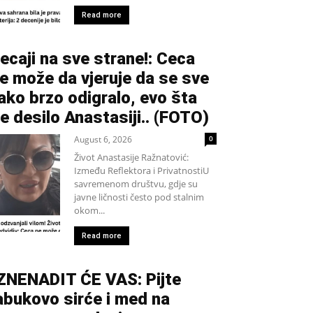
Read more
ecaji na sve strane!: Ceca
e može da vjeruje da se sve
ako brzo odigralo, evo šta
e desilo Anastasiji.. (FOTO)
August 6, 2026
0
Život Anastasije Ražnatović:
Između Reflektora i PrivatnostiU
savremenom društvu, gdje su
javne ličnosti često pod stalnim
okom...
Read more
ZNENADIT ĆE VAS: Pijte
abukovo sirće i med na