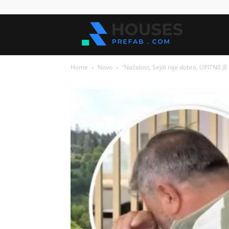
Kuće
Home
Novo
“Nažalost, Sejdi nije dobro, UPITN0 JE
za
sve