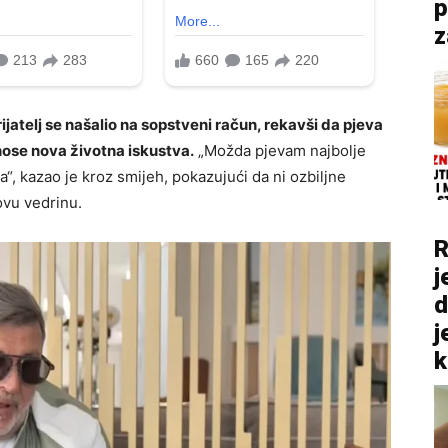
p
z
ijatelj se našalio na sopstveni račun, rekavši da pjeva
nose nova životna iskustva.
„Možda pjevam najbolje
a“, kazao je kroz smijeh, pokazujući da ni ozbiljne
ovu vedrinu.
R
j
d
j
k