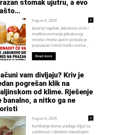
razan stomak ujutru, a evo
ašto…
August 6, 2026
0
Jutarnji napitak: Jabukovo sirće i
medKonzumacija jabukovog
sirćeta i meda ujutro postala je
popularan trend među onima...
Read more
ačuni vam divljaju? Kriv je
edan pogrešan klik na
aljinskom od klime. Rješenje
e banalno, a nitko ga ne
oristi
August 6, 2026
0
Korištenje klima-uređaja: Ključ za
udobnost i ušteduU današnjem