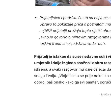
Prijateljstvo i podrška često su najveća
Upravo to pokazuje priča o poznatom muzi
najbliži prijatelji pružaju toplu riječ i oh
javno je govorio o njihovim razgovorima 
teškim trenucima zadržava vedar duh.
Prijatelj je istakao da su se nedavno čuli i 
umjetnik i dalje izgleda snažno i dobro ra
iskrena, a svaki razgovor mu daje osjećaj d
snagu i volju. „Vidjeli smo se prije nekolik
dobro, baš onako kako ga svi pamte“, poručio
Sadržaj 