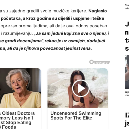
 su zajedno gradili svoje muzičke karijere.
Naglasio
početaka, a kroz godine su dijelili i uspjehe i teške
J
o oprezan prema ljudima, ali da je ovaj odnos poseban
n
i razumijevanju.
„Ja sam jedini koji zna sve o njemu, i
t
je se gradi decenijama“, rekao je uz osmijeh, dodajući
s
ma, ali da je njihova povezanost jedinstvena.
I
j