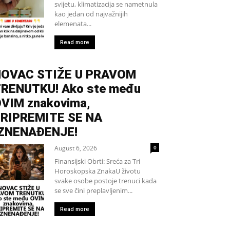
svijetu, klimatizacija se nametnula
kao jedan od najvažnijih
elemenata...
Read more
OVAC STIŽE U PRAVOM
RENUTKU! Ako ste među
VIM znakovima,
RIPREMITE SE NA
ZNENAĐENJE!
August 6, 2026
0
Finansijski Obrti: Sreća za Tri
Horoskopska ZnakaU životu
svake osobe postoje trenuci kada
se sve čini preplavljenim...
Read more