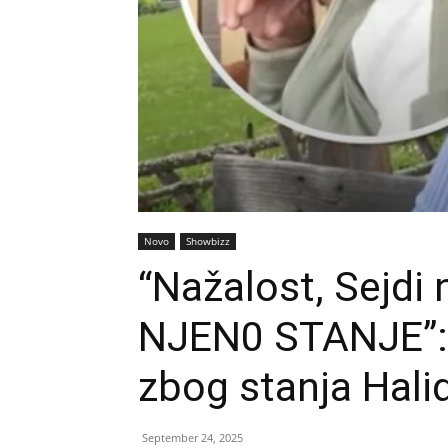
Novo
Showbizz
“Nažalost, Sejdi
NJEN0 STANJE”: Š
zbog stanja Hali
September 24, 2025