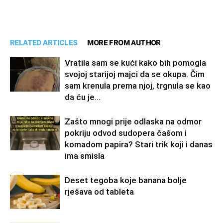
RELATED ARTICLES
MORE FROM AUTHOR
Vratila sam se kući kako bih pomogla
svojoj starijoj majci da se okupa. Čim
sam krenula prema njoj, trgnula se kao
da ću je...
Zašto mnogi prije odlaska na odmor
pokriju odvod sudopera čašom i
komadom papira? Stari trik koji i danas
ima smisla
Deset tegoba koje banana bolje
rješava od tableta