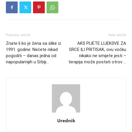
Previous article
Next article
Znate li ko je žena sa slike iz
AK0 PlJETE LlJEK0VE ZA
1991. godine: Nećete nikad
SRCE lLl PRlTlSAK, ovu voćku
pogoditi – danas jedna od
nikako ne smijete jesti –
napopularnijih u Srbiji…
terapija može postati otrov …
Urednik