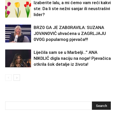
Izaberite lalu, a mi ćemo vam reći kakvi
ste: Da li ste nežni sanjar ili neustrašivi
lider?
BRZ0 GA JE ZAB0RAVlLA: SUZANA
J0VAN0VIĆ uhvaćena u ZAGRLJAJU
0V0G popularnog pjevača!!!
Liječila sam se u Marbelji…” ANA
NlK0LlĆ digla naciju na noge! Pjevačica
otkrila šok detalje iz života!