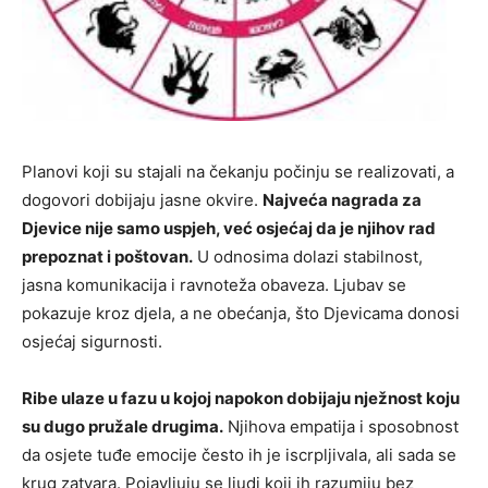
Planovi koji su stajali na čekanju počinju se realizovati, a
dogovori dobijaju jasne okvire.
Najveća nagrada za
Djevice nije samo uspjeh, već osjećaj da je njihov rad
prepoznat i poštovan.
U odnosima dolazi stabilnost,
jasna komunikacija i ravnoteža obaveza. Ljubav se
pokazuje kroz djela, a ne obećanja, što Djevicama donosi
osjećaj sigurnosti.
Ribe ulaze u fazu u kojoj napokon dobijaju nježnost koju
su dugo pružale drugima.
Njihova empatija i sposobnost
da osjete tuđe emocije često ih je iscrpljivala, ali sada se
krug zatvara. Pojavljuju se ljudi koji ih razumiju bez