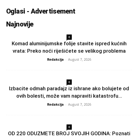
Oglasi - Advertisement
Najnovije
0
Komad aluminijumske folije stavite ispred kućnih
vrata: Preko noći riješićete se velikog problema
Redakcija
-
August 7, 2026
0
Izbacite odmah paradajz iz ishrane ako bolujete od
ovih bolesti, može vam napraviti katastrofu...
Redakcija
-
August 7, 2026
0
OD 220 ODUZMETE BROJ SVOJIH GODINA: Poznati