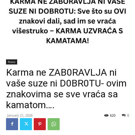
Novo
Karma ne ZAB0RAVLJA ni
vaše suze ni D0BR0TU- ovim
znakovima se sve vraća sa
kamatom….
January 21, 2026
620
0