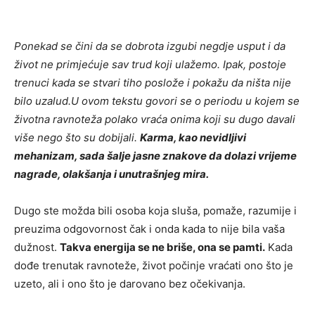
Ponekad se čini da se dobrota izgubi negdje usput i da
život ne primjećuje sav trud koji ulažemo. Ipak, postoje
trenuci kada se stvari tiho poslože i pokažu da ništa nije
bilo uzalud.U ovom tekstu govori se o periodu u kojem se
životna ravnoteža polako vraća onima koji su dugo davali
više nego što su dobijali.
Karma, kao nevidljivi
mehanizam, sada šalje jasne znakove da dolazi vrijeme
nagrade, olakšanja i unutrašnjeg mira.
Dugo ste možda bili osoba koja sluša, pomaže, razumije i
preuzima odgovornost čak i onda kada to nije bila vaša
dužnost.
Takva energija se ne briše, ona se pamti.
Kada
dođe trenutak ravnoteže, život počinje vraćati ono što je
uzeto, ali i ono što je darovano bez očekivanja.