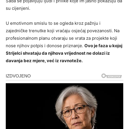
Sada se pojavljuju ljudi i prilike koje im jasno pokazuju da
su cijenjeni.
U emotivnom smislu to se ogleda kroz pažnju i
zajedničke trenutke koji vraćaju osjećaj povezanosti. Na
profesionalnom planu otvaraju se vrata za projekte koji
nose njihov potpis i donose priznanje.
Ovo je faza u kojoj
Strijelci shvataju da njihova vrijednost ne dolazi iz
davanja bez mjere, već iz ravnoteže.