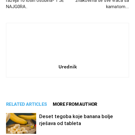
razvija 10 loših osobina- 1 JE
znakovima se sve vraća sa
NAJG0RA..
kamatom….
Urednik
RELATED ARTICLES
MORE FROM AUTHOR
Deset tegoba koje banana bolje
rješava od tableta