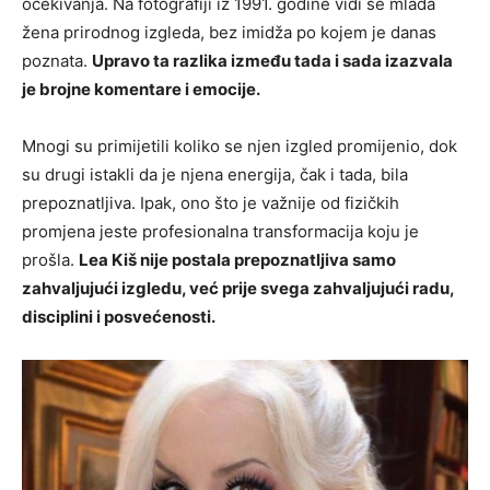
očekivanja. Na fotografiji iz 1991. godine vidi se mlada
žena prirodnog izgleda, bez imidža po kojem je danas
poznata.
Upravo ta razlika između tada i sada izazvala
je brojne komentare i emocije.
Mnogi su primijetili koliko se njen izgled promijenio, dok
su drugi istakli da je njena energija, čak i tada, bila
prepoznatljiva. Ipak, ono što je važnije od fizičkih
promjena jeste profesionalna transformacija koju je
prošla.
Lea Kiš nije postala prepoznatljiva samo
zahvaljujući izgledu, već prije svega zahvaljujući radu,
disciplini i posvećenosti.