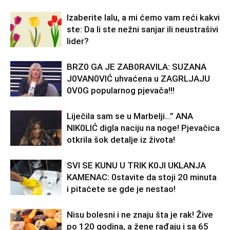
Izaberite lalu, a mi ćemo vam reći kakvi
ste: Da li ste nežni sanjar ili neustrašivi
lider?
BRZ0 GA JE ZAB0RAVlLA: SUZANA
J0VAN0VIĆ uhvaćena u ZAGRLJAJU
0V0G popularnog pjevača!!!
Liječila sam se u Marbelji…” ANA
NlK0LlĆ digla naciju na noge! Pjevačica
otkrila šok detalje iz života!
SVl SE KUNU U TRlK K0Jl UKLANJA
KAMENAC: 0stavite da stoji 20 minuta
i pitaćete se gde je nestao!
Nisu bolesni i ne znaju šta je rak! Žive
po 120 godina, a žene rađaju i sa 65