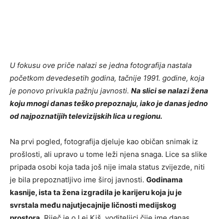
U fokusu ove priče nalazi se jedna fotografija nastala
početkom devedesetih godina, tačnije 1991. godine, koja
je ponovo privukla pažnju javnosti.
Na slici se nalazi žena
koju mnogi danas teško prepoznaju, iako je danas jedno
od najpoznatijih televizijskih lica u regionu.
Na prvi pogled, fotografija djeluje kao običan snimak iz
prošlosti, ali upravo u tome leži njena snaga. Lice sa slike
pripada osobi koja tada još nije imala status zvijezde, niti
je bila prepoznatljivo ime široj javnosti.
Godinama
kasnije, ista ta žena izgradila je karijeru koja ju je
svrstala među najutjecajnije ličnosti medijskog
prostora.
Riječ je o Lei Kiš, voditeljici čije ime danas