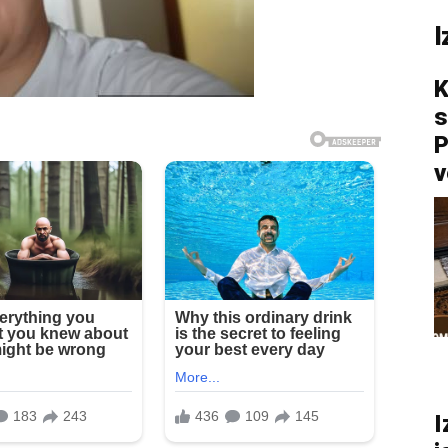
I
K
s
P
v
I