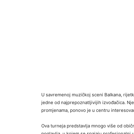
U savremenoj muzičkoj sceni Balkana, rijetko
jedne od najprepoznatljivijih izvođačica. Nje
promjenama, ponovo je u centru interesovanj
Ova turneja predstavlja mnogo više od obič
poglavlja, u kojem se spajaju profesionalni