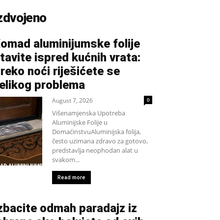
zdvojeno
omad aluminijumske folije
tavite ispred kućnih vrata:
reko noći riješićete se
elikog problema
August 7, 2026
0
Višenamjenska Upotreba
Aluminijske Folije u
DomaćinstvuAluminijska folija,
često uzimana zdravo za gotovo,
predstavlja neophodan alat u
svakom...
Read more
zbacite odmah paradajz iz