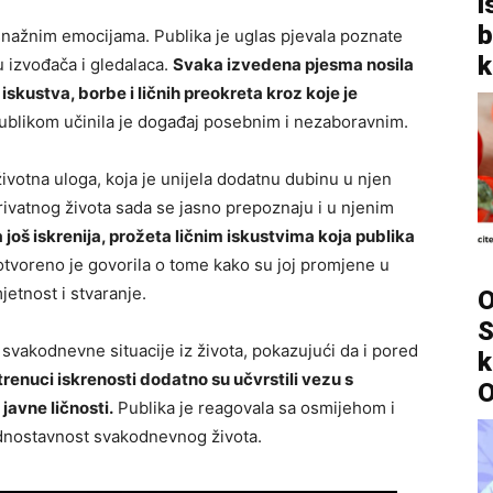
i
b
snažnim emocijama. Publika je uglas pjevala poznate
k
u izvođača i gledalaca.
Svaka izvedena pjesma nosila
iskustva, borbe i ličnih preokreta kroz koje je
ublikom učinila je događaj posebnim i nezaboravnim.
votna uloga, koja je unijela dodatnu dubinu u njen
privatnog života sada se jasno prepoznaju i u njenim
 još iskrenija, prožeta ličnim iskustvima koja publika
tvoreno je govorila o tome kako su joj promjene u
etnost i stvaranje.
O
S
e, svakodnevne situacije iz života, pokazujući da i pored
k
renuci iskrenosti dodatno su učvrstili vezu s
O
javne ličnosti.
Publika je reagovala sa osmijehom i
ednostavnost svakodnevnog života.