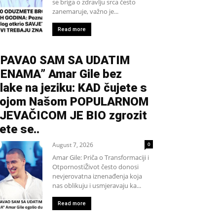
se briga o zdravlju srca često
zanemaruje, važno je...
Read more
PAVA0 SAM SA UDATIM
ENAMA” Amar Gile bez
lake na jeziku: KAD čujete s
kojom Našom POPULARNOM
JEVAČICOM JE BIO zgrozit
ete se..
August 7, 2026
0
Amar Gile: Priča o Transformaciji i
OtpornostiŽivot često donosi
nevjerovatna iznenađenja koja
nas oblikuju i usmjeravaju ka...
Read more