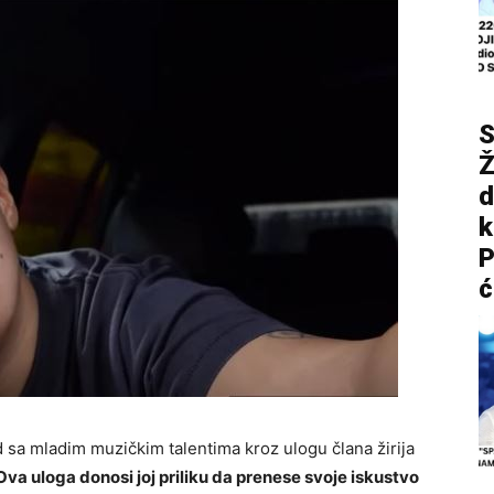
S
Ž
d
P
ć
d sa mladim muzičkim talentima kroz ulogu člana žirija
Ova uloga donosi joj priliku da prenese svoje iskustvo