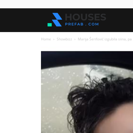
Kuće
Home
Showbizz
Marija Šerifović izgubiIa siina, pa
za
sve