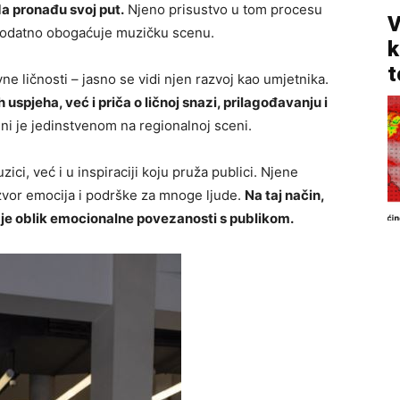
 pronađu svoj put.
Njeno prisustvo u tom procesu
V
o dodatno obogaćuje muzičku scenu.
k
t
ne ličnosti – jasno se vidi njen razvoj kao umjetnika.
uspjeha, već i priča o ličnoj snazi, prilagođavanju i
ni je jedinstvenom na regionalnoj sceni.
ici, već i u inspiraciji koju pruža publici. Njene
izvor emocija i podrške za mnoge ljude.
Na taj način,
aje oblik emocionalne povezanosti s publikom.