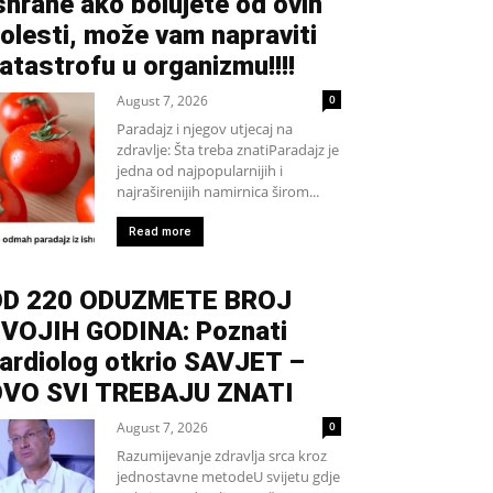
shrane ako bolujete od ovih
olesti, može vam napraviti
atastrofu u organizmu!!!!
August 7, 2026
0
Paradajz i njegov utjecaj na
zdravlje: Šta treba znatiParadajz je
jedna od najpopularnijih i
najraširenijih namirnica širom...
Read more
D 220 ODUZMETE BROJ
VOJIH GODINA: Poznati
ardiolog otkrio SAVJET –
VO SVI TREBAJU ZNATI
August 7, 2026
0
Razumijevanje zdravlja srca kroz
jednostavne metodeU svijetu gdje