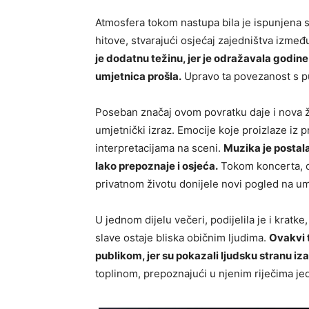
Atmosfera tokom nastupa bila je ispunjena 
hitove, stvarajući osjećaj zajedništva izmeđ
je dodatnu težinu, jer je odražavala godine 
umjetnica prošla.
Upravo ta povezanost s p
Poseban značaj ovom povratku daje i nova ži
umjetnički izraz. Emocije koje proizlaze iz 
interpretacijama na sceni.
Muzika je postala
lako prepoznaje i osjeća.
Tokom koncerta, o
privatnom životu donijele novi pogled na umj
U jednom dijelu večeri, podijelila je i kratk
slave ostaje bliska običnim ljudima.
Ovakvi t
publikom, jer su pokazali ljudsku stranu iza 
toplinom, prepoznajući u njenim riječima j