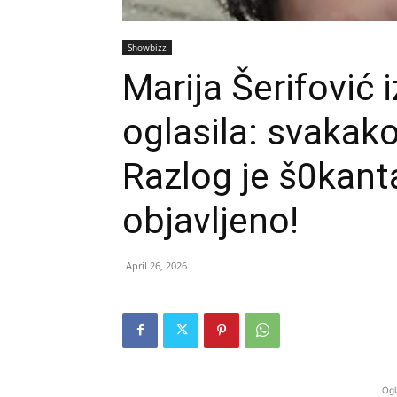
Showbizz
Marija Šerifović i
oglasila: svakako
Razlog je š0kanta
objavljeno!
April 26, 2026
Ogl