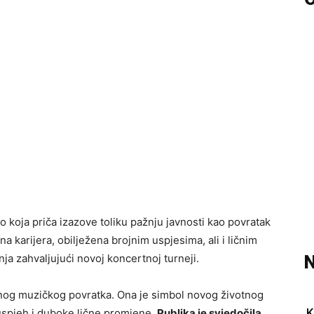
 koja priča izazove toliku pažnju javnosti kao povratak
na karijera, obilježena brojnim uspjesima, ali i ličnim
a zahvaljujući novoj koncertnoj turneji.
N
nog muzičkog povratka. Ona je simbol novog životnog
K
 uspjeh i duboke lične promjene.
Publika je svjedočila