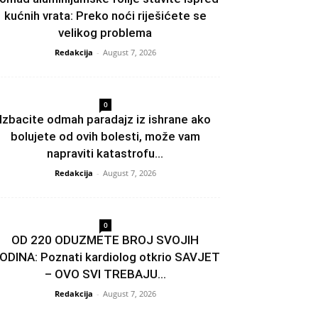
kućnih vrata: Preko noći riješićete se
velikog problema
Redakcija
-
August 7, 2026
0
Izbacite odmah paradajz iz ishrane ako
bolujete od ovih bolesti, može vam
napraviti katastrofu...
Redakcija
-
August 7, 2026
0
OD 220 ODUZMETE BROJ SVOJIH
ODINA: Poznati kardiolog otkrio SAVJET
– OVO SVI TREBAJU...
Redakcija
-
August 7, 2026