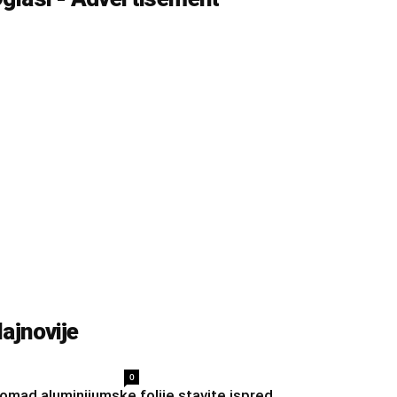
ajnovije
0
omad aluminijumske folije stavite ispred