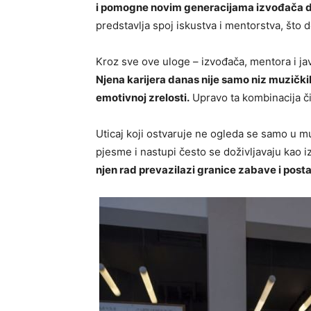
i pomogne novim generacijama izvođača da
predstavlja spoj iskustva i mentorstva, št
Kroz sve ove uloge – izvođača, mentora i jav
Njena karijera danas nije samo niz muzičkih 
emotivnoj zrelosti.
Upravo ta kombinacija či
Uticaj koji ostvaruje ne ogleda se samo u muz
pjesme i nastupi često se doživljavaju kao 
njen rad prevazilazi granice zabave i post