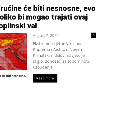
rućine će biti nesnosne, evo
oliko bi mogao trajati ovaj
oplinski val
August 7, 2026
0
Ekstremne Ljetne Vrućine:
Priprema i Zaštita u Novim
Klimatskim UslovimaLjeto je
stiglo, donoseći sa sobom notu
uzbuđenja...
Read more