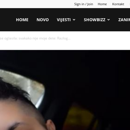
Sign in / Join
Home
Kontakt
HOME
NOVO
VIJESTI
SHOWBIZZ
ZANI
 se oglasila: svakako nije moje dete: Razlog...