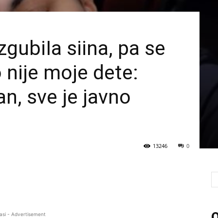
zgubiIa siina, pa se
 nije moje dete:
n, sve je javno
13246
0
O
asi - Advertisement