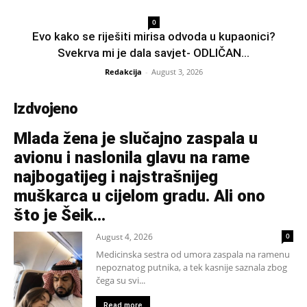
0
Evo kako se riješiti mirisa odvoda u kupaonici?
Svekrva mi je dala savjet- ODLIČAN...
Redakcija
-
August 3, 2026
Izdvojeno
Mlada žena je slučajno zaspala u
avionu i naslonila glavu na rame
najbogatijeg i najstrašnijeg
muškarca u cijelom gradu. Ali ono
što je Šeik...
August 4, 2026
0
Medicinska sestra od umora zaspala na ramenu
nepoznatog putnika, a tek kasnije saznala zbog
čega su svi...
Read more