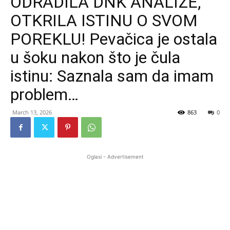
ODRADILA DNK ANALIZE,
OTKRILA ISTINU O SVOM
POREKLU! Pevačica je ostala
u šoku nakon što je čula
istinu: Saznala sam da imam
problem…
March 13, 2026
863
0
Oglasi - Advertisement