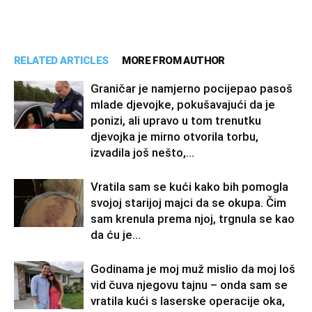
RELATED ARTICLES
MORE FROM AUTHOR
Graničar je namjerno pocijepao pasoš
mlade djevojke, pokušavajući da je
ponizi, ali upravo u tom trenutku
djevojka je mirno otvorila torbu,
izvadila još nešto,...
Vratila sam se kući kako bih pomogla
svojoj starijoj majci da se okupa. Čim
sam krenula prema njoj, trgnula se kao
da ću je...
Godinama je moj muž mislio da moj loš
vid čuva njegovu tajnu – onda sam se
vratila kući s laserske operacije oka,