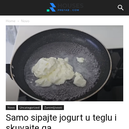
Home
Novo
Novo
Uncategorized
Zanimljivosti
Samo sipajte jogurt u teglu i
skuvajte ga