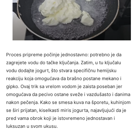
Proces pripreme počinje jednostavno: potrebno je da
zagrejete vodu do tačke ključanja. Zatim, u tu ključalu
vodu dodajte jogurt, što stvara specifičnu hemijsku
reakciju koja omogućava da brašno postane mekano i
gipko. Ovaj trik sa vrelom vodom je zaista poseban jer
omogućava da pecivo ostane sveže i vazdušasto i danima
nakon pečenja. Kako se smesa kuva na šporetu, kuhinjom
se širi prijatan, kiselkasti miris jogurta, najavljujući da je
pred vama obrok koji je istovremeno jednostavan i
luksuzan u svom ukusu.