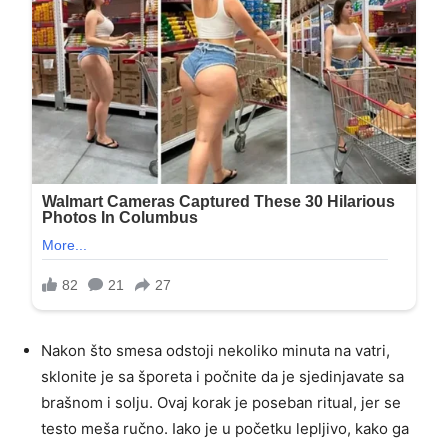
Nakon što smesa odstoji nekoliko minuta na vatri,
sklonite je sa šporeta i počnite da je sjedinjavate sa
brašnom i solju. Ovaj korak je poseban ritual, jer se
testo meša ručno. Iako je u početku lepljivo, kako ga