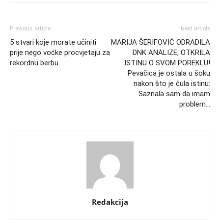
Previous article
Next article
5 stvari koje morate učiniti
MARIJA ŠERIFOVIĆ ODRADILA
prije nego voćke procvjetaju za
DNK ANALIZE, OTKRILA
rekordnu berbu..
ISTINU O SVOM POREKLU!
Pevačica je ostala u šoku
nakon što je čula istinu:
Saznala sam da imam
problem…
Redakcija