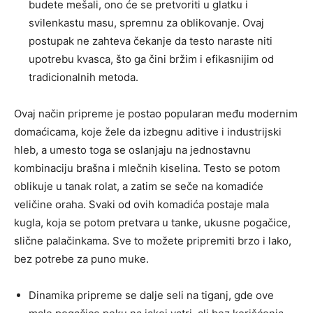
budete mešali, ono će se pretvoriti u glatku i
svilenkastu masu, spremnu za oblikovanje. Ovaj
postupak ne zahteva čekanje da testo naraste niti
upotrebu kvasca, što ga čini bržim i efikasnijim od
tradicionalnih metoda.
Ovaj način pripreme je postao popularan među modernim
domaćicama, koje žele da izbegnu aditive i industrijski
hleb, a umesto toga se oslanjaju na jednostavnu
kombinaciju brašna i mlečnih kiselina. Testo se potom
oblikuje u tanak rolat, a zatim se seče na komadiće
veličine oraha. Svaki od ovih komadića postaje mala
kugla, koja se potom pretvara u tanke, ukusne pogačice,
slične palačinkama. Sve to možete pripremiti brzo i lako,
bez potrebe za puno muke.
Dinamika pripreme se dalje seli na tiganj, gde ove