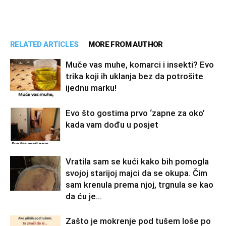
RELATED ARTICLES
MORE FROM AUTHOR
Muče vas muhe, komarci i insekti? Evo
trika koji ih uklanja bez da potrošite
ijednu marku!
Evo što gostima prvo ‘zapne za oko’
kada vam dođu u posjet
Vratila sam se kući kako bih pomogla
svojoj starijoj majci da se okupa. Čim
sam krenula prema njoj, trgnula se kao
da ću je...
Zašto je mokrenje pod tušem loše po