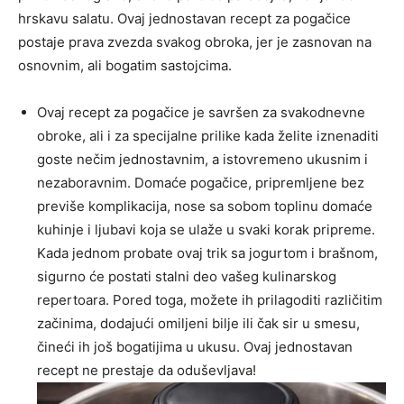
hrskavu salatu. Ovaj jednostavan recept za pogačice
postaje prava zvezda svakog obroka, jer je zasnovan na
osnovnim, ali bogatim sastojcima.
Ovaj recept za pogačice je savršen za svakodnevne
obroke, ali i za specijalne prilike kada želite iznenaditi
goste nečim jednostavnim, a istovremeno ukusnim i
nezaboravnim. Domaće pogačice, pripremljene bez
previše komplikacija, nose sa sobom toplinu domaće
kuhinje i ljubavi koja se ulaže u svaki korak pripreme.
Kada jednom probate ovaj trik sa jogurtom i brašnom,
sigurno će postati stalni deo vašeg kulinarskog
repertoara. Pored toga, možete ih prilagoditi različitim
začinima, dodajući omiljeni bilje ili čak sir u smesu,
čineći ih još bogatijima u ukusu. Ovaj jednostavan
recept ne prestaje da oduševljava!