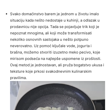
Svako domaćinstvo barem je jednom u životu imalo
situaciju kada nešto nedostaje u kuhinji, a odlazak u
prodavnicu nije opcija. Tada se pojavljuje trik koji je
nepoznat mnogima, ali koji može transformisati
nekoliko osnovnih sastojaka u nešto potpuno
neverovatno. Uz pomoć ključale vode, jogurta i
brašna, možemo stvoriti izuzetno meko pecivo, koje
mirisom podseća na najlepše uspomene iz prošlosti.
Ovaj metod je jednostavan, ali pruža bogatstvo ukusa i
teksture koje prkosi svakodnevnim kulinarskim
pravilima.