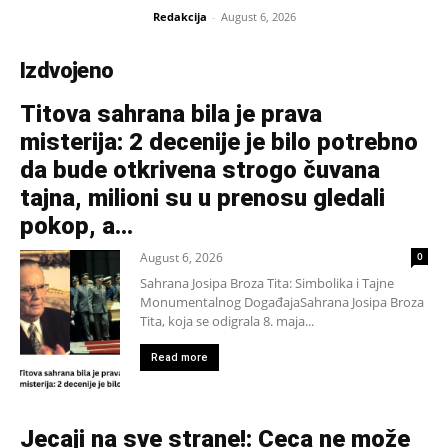
Redakcija
-
August 6, 2026
Izdvojeno
Titova sahrana bila je prava
misterija: 2 decenije je bilo potrebno
da bude otkrivena strogo čuvana
tajna, milioni su u prenosu gledali
pokop, a...
August 6, 2026
0
Sahrana Josipa Broza Tita: Simbolika i Tajne
Monumentalnog DogađajaSahrana Josipa Broza
Tita, koja se odigrala 8. maja...
Read more
Jecaji na sve strane!: Ceca ne može