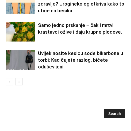
zdravlje? Uroginekolog otkriva kako to
utiče na bešiku
Samo jedno prskanje – čak i mrtvi
krastavci ožive i daju krupne plodove.
Uvijek nosite kesicu sode bikarbone u
torbi: Kad čujete razlog, bićete
oduševljeni