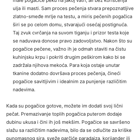
male pogačice peku na jakoj vatri, ali bez korišćenja
ulja ili masti. Sam proces pečenja stvara prepoznatljive
zlatno-smeđe mrlje na testu, a miris pečenih pogačica
širi se po celom domu, stvarajući osećaj postignuća.
Taj zvuk cvrčanja na suvom tiganju i prizor testa koje
se naduvava donose pravo zadovoljstvo. Nakon što su
pogačice pečene, važno ih je odmah staviti na čistu
kuhinjsku krpu i pokriti drugim peškirom kako bi se
zadržala njihova mekoća. Para koja ostaje unutar
tkanine dodatno dovršava proces pečenja, čineći
pogačice savitljivim i idealnim za punjenje različitim
nadevima.
Kada su pogačice gotove, možete im dodati svoj lični
pečat. Premazivanje toplih pogačica puterom dodaje
dubinu ukusa i čini ih još mekšim. Pogačice se savršeno
slažu sa različitim nadevima, bilo da se odlučite za kriške
punomasnog sira, sveže parčiće paradajza, korijander ili