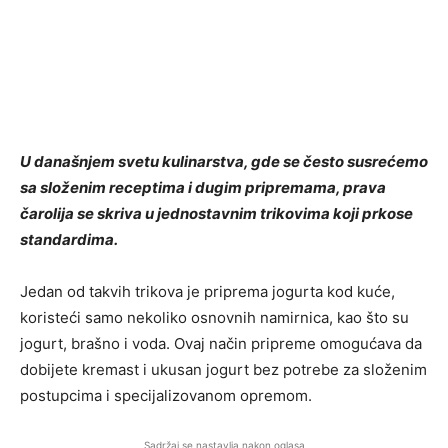
U današnjem svetu kulinarstva, gde se često susrećemo
sa složenim receptima i dugim pripremama, prava
čarolija se skriva u jednostavnim trikovima koji prkose
standardima.
Jedan od takvih trikova je priprema jogurta kod kuće,
koristeći samo nekoliko osnovnih namirnica, kao što su
jogurt, brašno i voda. Ovaj način pripreme omogućava da
dobijete kremast i ukusan jogurt bez potrebe za složenim
postupcima i specijalizovanom opremom.
Sadržaj se nastavlja nakon oglasa