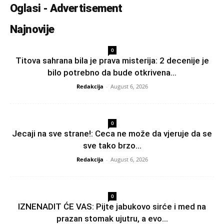
Oglasi - Advertisement
Najnovije
0
Titova sahrana bila je prava misterija: 2 decenije je
bilo potrebno da bude otkrivena...
Redakcija
-
August 6, 2026
0
Jecaji na sve strane!: Ceca ne može da vjeruje da se
sve tako brzo...
Redakcija
-
August 6, 2026
0
IZNENADIT ĆE VAS: Pijte jabukovo sirće i med na
prazan stomak ujutru, a evo...