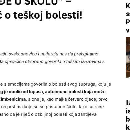
K
s
P
v
našu svakodnevicu i natjeraju nas da preispitamo
ta pjevačica otvoreno govorila o teškim izazovima s
 je s emocijama govorila o bolesti svog supruga, koju je
g je obolio od lupusa, autoimune bolesti koja može
 čimbenicima
, a ona je, kao majka četvero djece, prvo
I
 na prstima koje su se postupno širile. Iako su rane
i
sno da je riječ o ozbiljnoj bolesti koja zahtijeva
b
k