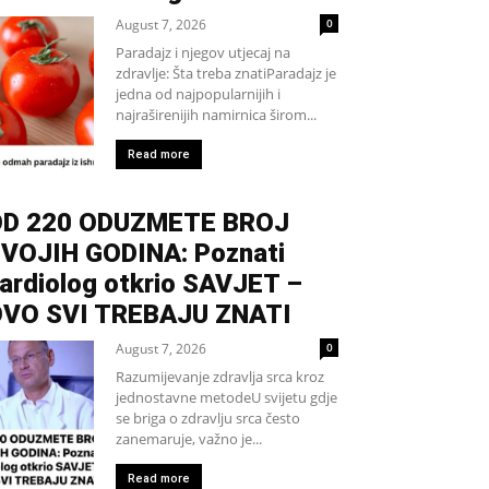
August 7, 2026
0
Paradajz i njegov utjecaj na
zdravlje: Šta treba znatiParadajz je
jedna od najpopularnijih i
najraširenijih namirnica širom...
Read more
D 220 ODUZMETE BROJ
VOJIH GODINA: Poznati
ardiolog otkrio SAVJET –
VO SVI TREBAJU ZNATI
August 7, 2026
0
Razumijevanje zdravlja srca kroz
jednostavne metodeU svijetu gdje
se briga o zdravlju srca često
zanemaruje, važno je...
Read more