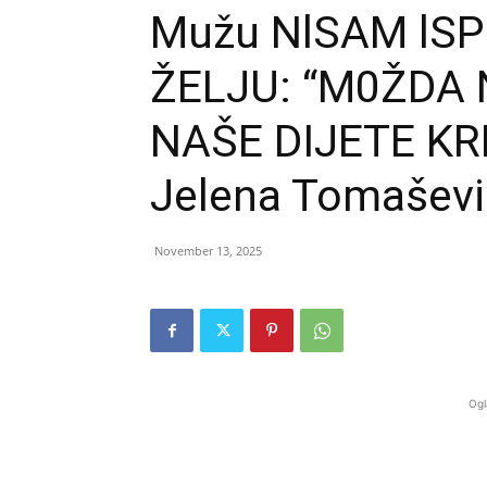
Mužu NlSAM lS
ŽELJU: “M0ŽDA 
NAŠE DIJETE KR
Jelena Tomaševi
November 13, 2025
Ogl