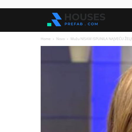
Kuće
Home
Novo
Mužu NlSAM lSPUNlLA NAJVEĆU ŽELJU
za
sve