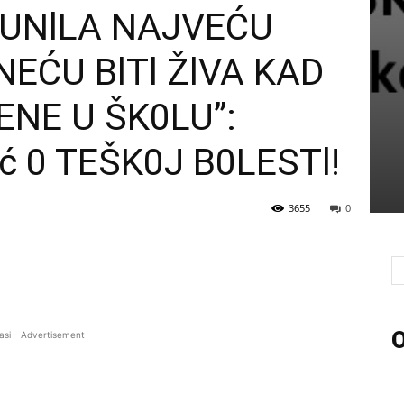
PUNlLA NAJVEĆU
NEĆU BlTl ŽlVA KAD
ENE U ŠK0LU”:
ć 0 TEŠK0J B0LESTl!
3655
0
O
asi - Advertisement