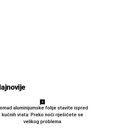
ajnovije
0
omad aluminijumske folije stavite ispred
kućnih vrata: Preko noći riješićete se
velikog problema