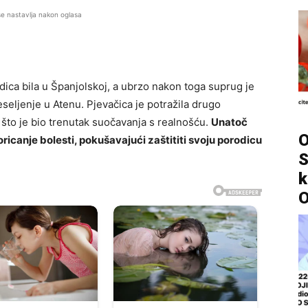
se nastavlja nakon oglasa
odica bila u Španjolskoj, a ubrzo nakon toga suprug je
eseljenje u Atenu. Pjevačica je potražila drugo
, što je bio trenutak suočavanja s realnošću.
Unatoč
O
ricanje bolesti, pokušavajući zaštititi svoju porodicu
S
k
O