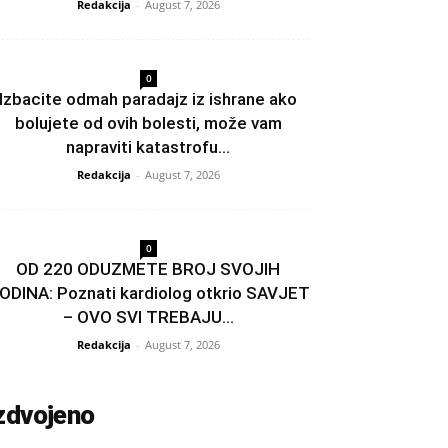
Redakcija
-
August 7, 2026
0
Izbacite odmah paradajz iz ishrane ako
bolujete od ovih bolesti, može vam
napraviti katastrofu...
Redakcija
-
August 7, 2026
0
OD 220 ODUZMETE BROJ SVOJIH
ODINA: Poznati kardiolog otkrio SAVJET
– OVO SVI TREBAJU...
Redakcija
-
August 7, 2026
zdvojeno