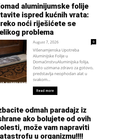
omad aluminijumske folije
tavite ispred kućnih vrata:
reko noći riješićete se
elikog problema
August 7, 2026
0
Višenamjenska Upotreba
Aluminijske Folije u
DomaćinstvuAluminijska folija,
često uzimana zdravo za gotovo,
predstavlja neophodan alat u
svakom...
Read more
zbacite odmah paradajz iz
shrane ako bolujete od ovih
olesti, može vam napraviti
atastrofu u organizmu!!!!