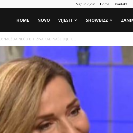
Sign in / Join
Home
Kontakt
HOME
NOVO
VIJESTI
SHOWBIZZ
ZANI
: “M0ŽDA NEĆU BlTl ŽlVA KAD NAŠE DIJETE...