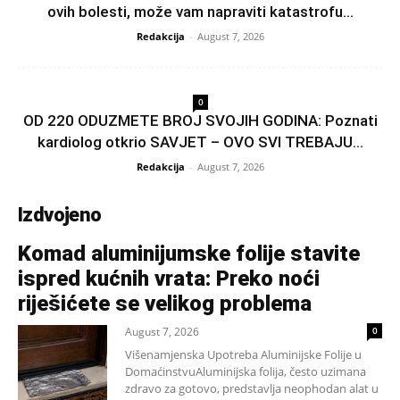
ovih bolesti, može vam napraviti katastrofu...
Redakcija
-
August 7, 2026
0
OD 220 ODUZMETE BROJ SVOJIH GODINA: Poznati
kardiolog otkrio SAVJET – OVO SVI TREBAJU...
Redakcija
-
August 7, 2026
Izdvojeno
Komad aluminijumske folije stavite
ispred kućnih vrata: Preko noći
riješićete se velikog problema
August 7, 2026
0
Višenamjenska Upotreba Aluminijske Folije u
DomaćinstvuAluminijska folija, često uzimana
zdravo za gotovo, predstavlja neophodan alat u