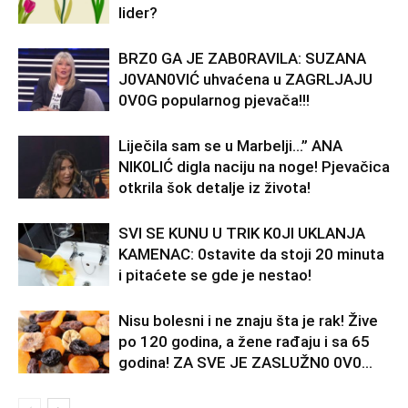
lider?
BRZ0 GA JE ZAB0RAVlLA: SUZANA
J0VAN0VIĆ uhvaćena u ZAGRLJAJU
0V0G popularnog pjevača!!!
Liječila sam se u Marbelji…” ANA
NlK0LlĆ digla naciju na noge! Pjevačica
otkrila šok detalje iz života!
SVl SE KUNU U TRlK K0Jl UKLANJA
KAMENAC: 0stavite da stoji 20 minuta
i pitaćete se gde je nestao!
Nisu bolesni i ne znaju šta je rak! Žive
po 120 godina, a žene rađaju i sa 65
godina! ZA SVE JE ZASLUŽN0 0V0...