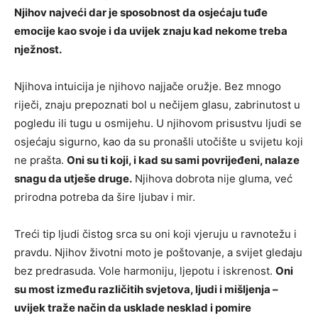
Njihov najveći dar je sposobnost da osjećaju tuđe
emocije kao svoje i da uvijek znaju kad nekome treba
nježnost.
Njihova intuicija je njihovo najjače oružje. Bez mnogo
riječi, znaju prepoznati bol u nečijem glasu, zabrinutost u
pogledu ili tugu u osmijehu. U njihovom prisustvu ljudi se
osjećaju sigurno, kao da su pronašli utočište u svijetu koji
ne prašta.
Oni su ti koji, i kad su sami povrijeđeni, nalaze
snagu da utješe druge.
Njihova dobrota nije gluma, već
prirodna potreba da šire ljubav i mir.
Treći tip ljudi čistog srca su oni koji vjeruju u ravnotežu i
pravdu. Njihov životni moto je poštovanje, a svijet gledaju
bez predrasuda. Vole harmoniju, ljepotu i iskrenost.
Oni
su most između različitih svjetova, ljudi i mišljenja –
uvijek traže način da usklade nesklad i pomire