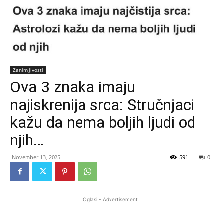
Zanimljivosti
Ova 3 znaka imaju
najiskrenija srca: Stručnjaci
kažu da nema boljih ljudi od
njih…
November 13, 2025
591
0
Oglasi - Advertisement