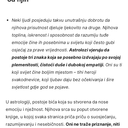
Neki ljudi posjeduju takvu unutrašnju dobrotu da
njihova prisutnost djeluje ljekovito na druge. Njihova
toplina, iskrenost i sposobnost da razumiju tuđe
emocije čine ih posebnima u svijetu koji često gubi
osjećaj za prave vrijednosti.
Astrolozi vjeruju da
postoje tri znaka koja se posebno izdvajaju po svojoj
plemenitosti, čistoći duše i dubokoj empatiji.
Oni su ti
koji svijet čine boljim mjestom – tihi heroji
svakodnevice, koji ljubav daju bez očekivanja i šire
svjetlost gdje god se pojave.
U astrologiji, postoje bića koja su stvorena da nose
emociju i nježnost. Njihova srca su poput otvorene
knjige, u kojoj svaka stranica priča priču o suosjećanju,
razumijevanju i nesebičnosti.
Oni ne traže priznanje, niti