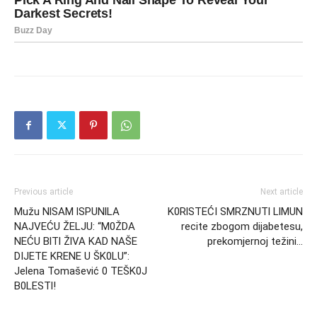
Previous article
Next article
Mužu NlSAM lSPUNlLA
K0RlSTEĆI SMRZNUTl LlMUN
NAJVEĆU ŽELJU: “M0ŽDA
recite zbogom dijabetesu,
NEĆU BlTl ŽlVA KAD NAŠE
prekomjernoj težini…
DIJETE KRENE U ŠK0LU”:
Jelena Tomašević 0 TEŠK0J
B0LESTl!