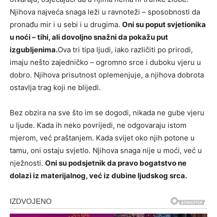
Njihova najveća snaga leži u ravnoteži – sposobnosti da
pronađu mir i u sebi i u drugima.
Oni su poput svjetionika
u noći – tihi, ali dovoljno snažni da pokažu put
izgubljenima.
Ova tri tipa ljudi, iako različiti po prirodi,
imaju nešto zajedničko – ogromno srce i duboku vjeru u
dobro. Njihova prisutnost oplemenjuje, a njihova dobrota
ostavlja trag koji ne blijedi.
Bez obzira na sve što im se dogodi, nikada ne gube vjeru
u ljude. Kada ih neko povrijedi, ne odgovaraju istom
mjerom, već praštanjem. Kada svijet oko njih potone u
tamu, oni ostaju svjetlo. Njihova snaga nije u moći, već u
nježnosti.
Oni su podsjetnik da pravo bogatstvo ne
dolazi iz materijalnog, već iz dubine ljudskog srca.