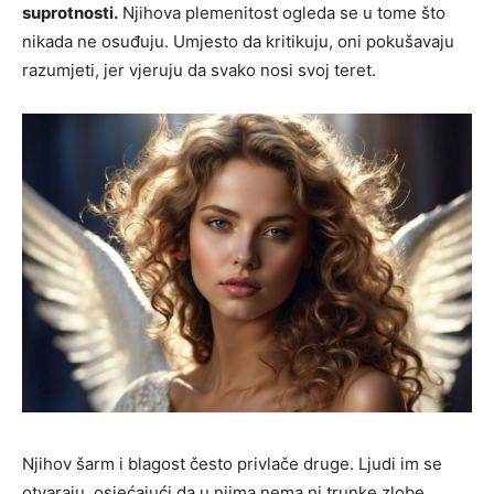
suprotnosti.
Njihova plemenitost ogleda se u tome što
nikada ne osuđuju. Umjesto da kritikuju, oni pokušavaju
razumjeti, jer vjeruju da svako nosi svoj teret.
Njihov šarm i blagost često privlače druge. Ljudi im se
otvaraju, osjećajući da u njima nema ni trunke zlobe.