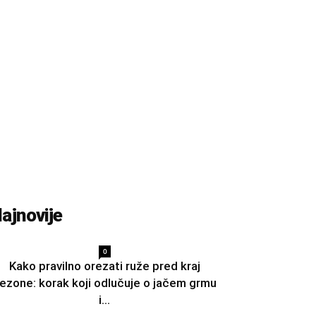
ajnovije
0
Kako pravilno orezati ruže pred kraj
ezone: korak koji odlučuje o jačem grmu
i...