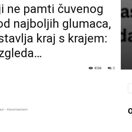
i ne pamti čuvenog
od najboljih glumaca,
tavlja kraj s krajem:
izgleda…
4104
0
O
asi - Advertisement