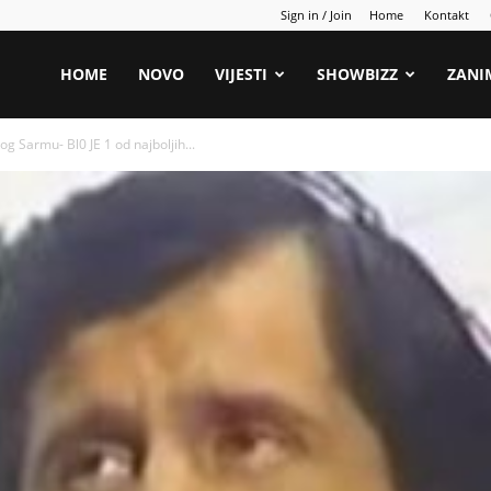
Sign in / Join
Home
Kontakt
HOME
NOVO
VIJESTI
SHOWBIZZ
ZANI
 Sarmu- Bl0 JE 1 od najboljih...