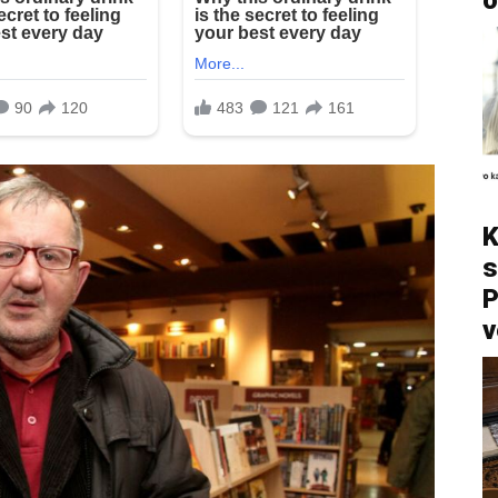
o
K
s
P
v