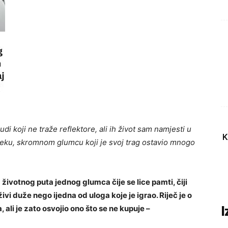
di koji ne traže reflektore, ali ih život sam namjesti u
K
jeku, skromnom glumcu koji je svoj trag ostavio mnogo
 životnog puta jednog glumca čije se lice pamti, čiji
ivi duže nego ijedna od uloga koje je igrao. Riječ je o
, ali je zato osvojio ono što se ne kupuje –
I