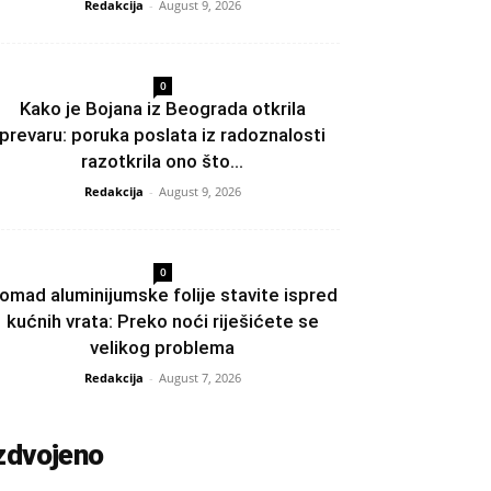
Redakcija
-
August 9, 2026
0
Kako je Bojana iz Beograda otkrila
prevaru: poruka poslata iz radoznalosti
razotkrila ono što...
Redakcija
-
August 9, 2026
0
omad aluminijumske folije stavite ispred
kućnih vrata: Preko noći riješićete se
velikog problema
Redakcija
-
August 7, 2026
zdvojeno