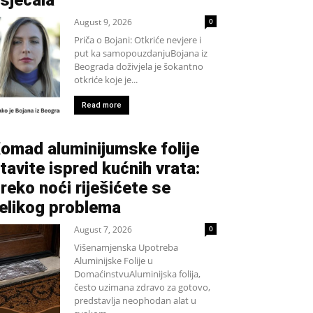
sjećala
August 9, 2026
0
Priča o Bojani: Otkriće nevjere i
put ka samopouzdanjuBojana iz
Beograda doživjela je šokantno
otkriće koje je...
Read more
omad aluminijumske folije
tavite ispred kućnih vrata:
reko noći riješićete se
elikog problema
August 7, 2026
0
Višenamjenska Upotreba
Aluminijske Folije u
DomaćinstvuAluminijska folija,
često uzimana zdravo za gotovo,
predstavlja neophodan alat u