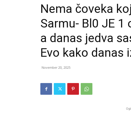
Nema čoveka koj
Sarmu- Bl0 JE 1 
a danas jedva sas
Evo kako danas 
November 20, 2025
Ogl