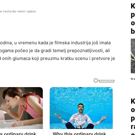
K
se nastavlja nakon oglasa
p
o
b
dina, u vremenu kada je filmska industrija još imala
ogama počeo je da gradi temelj prepoznatljivosti, ali
od onih glumaca koji preuzmu kratku scenu i pretvore je
K
o
p
r