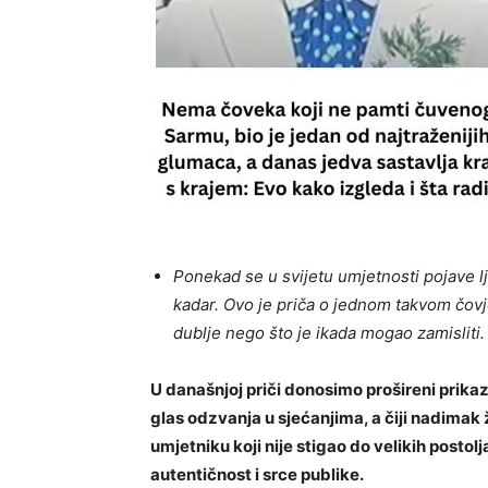
Ponekad se u svijetu umjetnosti pojave lju
kadar. Ovo je priča o jednom takvom čov
dublje nego što je ikada mogao zamisliti.
U današnjoj priči donosimo prošireni prikaz
glas odzvanja u sjećanjima, a čiji nadimak ž
umjetniku koji nije stigao do velikih postolja
autentičnost i srce publike.