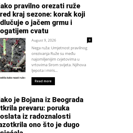
ako pravilno orezati ruže
red kraj sezone: korak koji
dlučuje o jačem grmu i
ogatijem cvatu
August 9, 2026
0
Nega ruža: Umjetnost pravilnog
orezivanja Ruže su među
najomiljenijim cvjetovima u
vrtovima širom svijeta. Njihova
ljepota i miris...
Read more
ako je Bojana iz Beograda
tkrila prevaru: poruka
oslata iz radoznalosti
azotkrila ono što je dugo