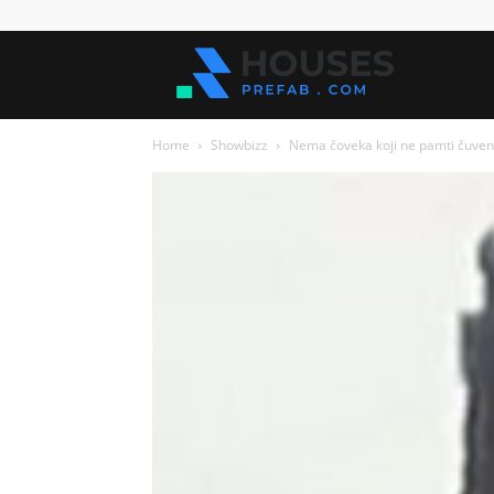
Kuće
Home
Showbizz
Nema čoveka koji ne pamti čuvenog
za
sve