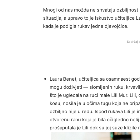
Mnogi od nas možda ne shvataju ozbiljnost 
situacija, a upravo to je iskustvo učiteljice
kada je podigla rukav jedne djevojčice.
Sadržaj 
Laura Benet, učiteljica sa osamnaest god
mogu doživjeti — slomljenih ruku, krvavih
što je ugledala na ruci male Lili Mur. Lil
kosu, nosila je u očima tugu koja ne pripa
ozbiljno nije u redu. Ispod rukava Lili je
otvorenu ranu koja je bila očigledno neli
prošaputala je Lili dok su joj suze klizile 