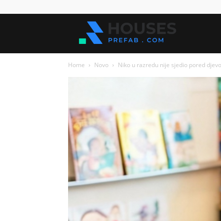
Kuće
Home
Novo
Niko u razredu nije sjedio pored djevo
za
sve