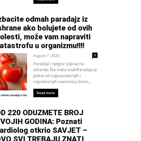
zbacite odmah paradajz iz
shrane ako bolujete od ovih
olesti, može vam napraviti
atastrofu u organizmu!!!!
August 7, 2026
0
Paradajz i njegov utjecaj na
zdravlje: Šta treba znatiParadajz je
jedna od najpopularnijih i
najraširenijih namirnica širom...
Read more
D 220 ODUZMETE BROJ
VOJIH GODINA: Poznati
ardiolog otkrio SAVJET –
VO SVI TREBAJU ZNATI