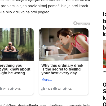
problem, a njen poziv hitnoj pomoći bio je prvi korak
je bilo vidljivo na prvi pogled.
I
i
b
k
O
S
k
O
st fizičkog zlostavljanja, već i društvene nepravde koja