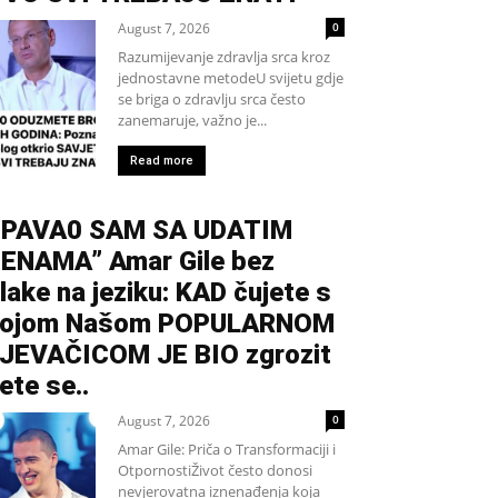
August 7, 2026
0
Razumijevanje zdravlja srca kroz
jednostavne metodeU svijetu gdje
se briga o zdravlju srca često
zanemaruje, važno je...
Read more
PAVA0 SAM SA UDATIM
ENAMA” Amar Gile bez
lake na jeziku: KAD čujete s
kojom Našom POPULARNOM
JEVAČICOM JE BIO zgrozit
ete se..
August 7, 2026
0
Amar Gile: Priča o Transformaciji i
OtpornostiŽivot često donosi
nevjerovatna iznenađenja koja