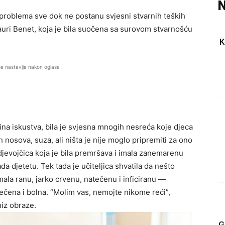
N
problema sve dok ne postanu svjesni stvarnih teških
 Lauri Benet, koja je bila suočena sa surovom stvarnošću
K
se nastavlja nakon oglasa
ina iskustva, bila je svjesna mnogih nesreća koje djeca
 nosova, suza, ali ništa je nije moglo pripremiti za ono
i, djevojčica koja je bila premršava i imala zanemarenu
da djetetu. Tek tada je učiteljica shvatila da nešto
 imala ranu, jarko crvenu, natečenu i inficiranu —
ječena i bolna. “Molim vas, nemojte nikome reći”,
niz obraze.
G