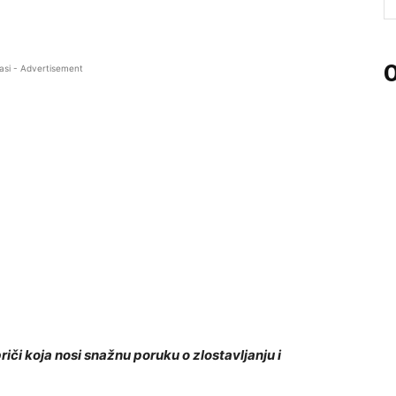
O
asi - Advertisement
či koja nosi snažnu poruku o zlostavljanju i