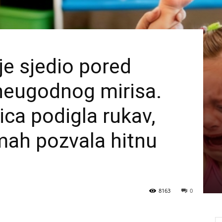
je sjedio pored
neugodnog mirisa.
jica podigla rukav,
dmah pozvala hitnu
8163
0