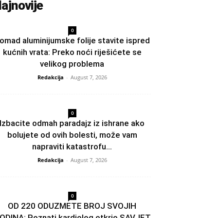
ajnovije
0
omad aluminijumske folije stavite ispred
kućnih vrata: Preko noći riješićete se
velikog problema
Redakcija
-
August 7, 2026
0
Izbacite odmah paradajz iz ishrane ako
bolujete od ovih bolesti, može vam
napraviti katastrofu...
Redakcija
-
August 7, 2026
0
OD 220 ODUZMETE BROJ SVOJIH
ODINA: Poznati kardiolog otkrio SAVJET