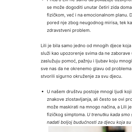
se može dogoditi unutar četiri zida doma
fizičkom, već i na emocionalnom planu. Dok
pored nje zbog neugodnog mirisa, tek kasn
zdravstveni problem.
Lili je bila samo jedno od mnogih djece koja p
služi kao upozorenje svima da ne zaborave ul
zaslužuju pomoć, pažnju i ljubav koju mnogi n
sve nas da ne okrenemo glavu od problema 
stvorili sigurno okruženje za svu djecu.
U našem društvu postoje mnogi ljudi koj
znakove zlostavljanja, ali često se ovi pr
može maskirati na mnogo načina, a Lili je 
fizičkog simptoma.
U trenutku kada smo
nadati boljoj budućnosti za djecu koja s