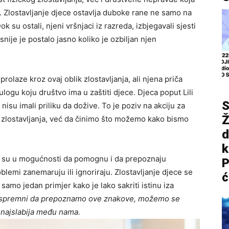
. Zlostavljanje djece ostavlja duboke rane ne samo na
 su ostali, njeni vršnjaci iz razreda, izbjegavali sjesti
ije je postalo jasno koliko je ozbiljan njen
rolaze kroz ovaj oblik zlostavljanja, ali njena priča
ogu koju društvo ima u zaštiti djece. Djeca poput Lili
S
isu imali priliku da dožive. To je poziv na akciju za
Ž
zlostavljanja, već da činimo što možemo kako bismo
d
i su u mogućnosti da pomognu i da prepoznaju
P
oblemi zanemaruju ili ignoriraju. Zlostavljanje djece se
ć
samo jedan primjer kako je lako sakriti istinu iza
 spremni da prepoznamo ove znakove, možemo se
u najslabija među nama.