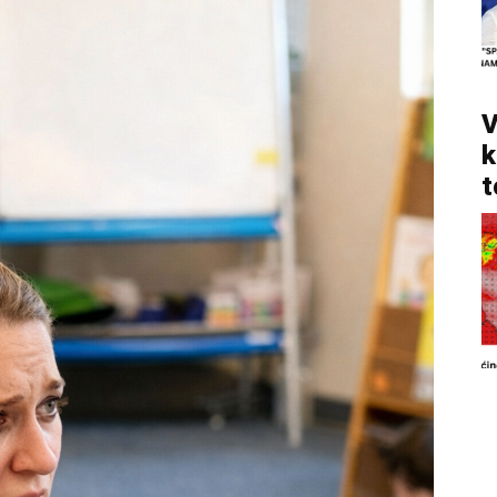
V
k
t