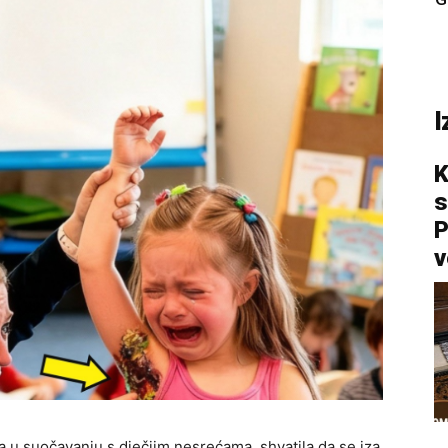
I
K
s
P
v
na u suočavanju s dječjim nesrećama, shvatila da se iza