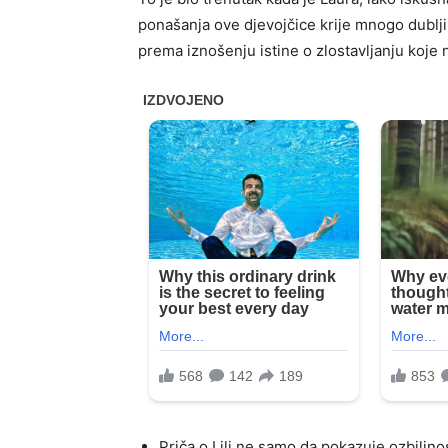
ponašanja ove djevojčice krije mnogo dublji 
prema iznošenju istine o zlostavljanju koje ni
Priča o Lili ne samo da pokazuje ozbiljno