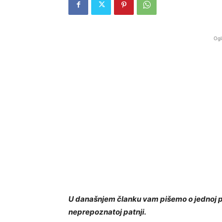
Ogl
U današnjem članku vam pišemo o jednoj pri
neprepoznatoj patnji.