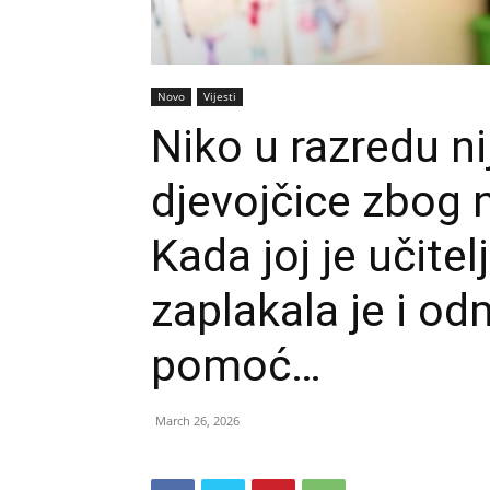
Novo
Vijesti
Niko u razredu ni
djevojčice zbog 
Kada joj je učitel
zaplakala je i o
pomoć…
March 26, 2026