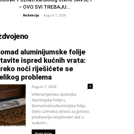
– OVO SVI TREBAJU...
Redakcija
-
August 7, 2026
zdvojeno
omad aluminijumske folije
tavite ispred kućnih vrata:
reko noći riješićete se
elikog problema
August 7, 2026
0
Višenamjenska Upotreba
Aluminijske Folije u
DomaćinstvuAluminijska folija,
često uzimana zdravo za gotovo,
predstavlja neophodan alat u
svakom...
Read more