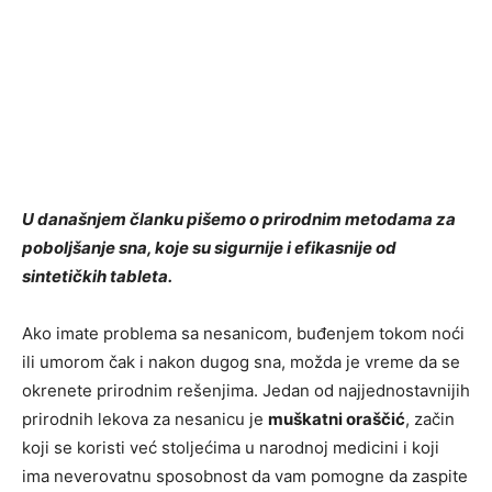
U današnjem članku pišemo o prirodnim metodama za
poboljšanje sna, koje su sigurnije i efikasnije od
sintetičkih tableta.
Ako imate problema sa nesanicom, buđenjem tokom noći
ili umorom čak i nakon dugog sna, možda je vreme da se
okrenete prirodnim rešenjima. Jedan od najjednostavnijih
prirodnih lekova za nesanicu je
muškatni oraščić
, začin
koji se koristi već stoljećima u narodnoj medicini i koji
ima neverovatnu sposobnost da vam pomogne da zaspite