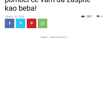
kao beba!
March 26, 2026
1357
0
Oglasi - Advertisement