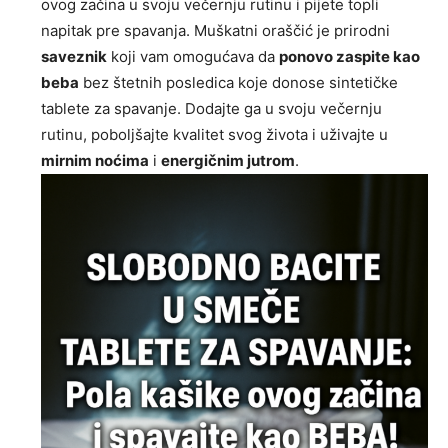
ovog začina u svoju večernju rutinu i pijete topli
napitak pre spavanja. Muškatni oraščić je prirodni
saveznik
koji vam omogućava da
ponovo zaspite kao
beba
bez štetnih posledica koje donose sintetičke
tablete za spavanje. Dodajte ga u svoju večernju
rutinu, poboljšajte kvalitet svog života i uživajte u
mirnim noćima
i
energičnim jutrom
.