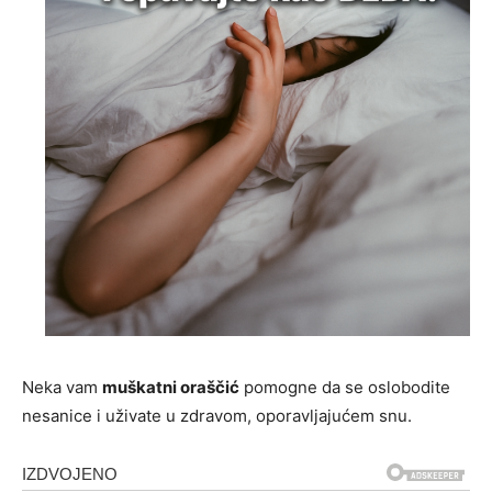
Neka vam
muškatni oraščić
pomogne da se oslobodite
nesanice i uživate u zdravom, oporavljajućem snu.