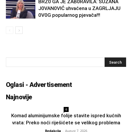
BRZ0 GA JE ZAB0RAVlLA: SUZANA
J0VAN0VIĆ uhvaćena u ZAGRLJAJU
0V0G popularnog pjevača!!!
Oglasi - Advertisement
Najnovije
0
Komad aluminijumske folije stavite ispred kućnih
vrata: Preko noći riješićete se velikog problema
Redakcija
-
August 7, 2026