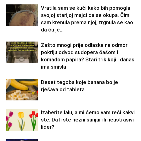
Vratila sam se kući kako bih pomogla
svojoj starijoj majci da se okupa. Čim
sam krenula prema njoj, trgnula se kao
da ću je...
Zašto mnogi prije odlaska na odmor
pokriju odvod sudopera čašom i
komadom papira? Stari trik koji i danas
ima smisla
Deset tegoba koje banana bolje
rješava od tableta
Izaberite lalu, a mi ćemo vam reći kakvi
ste: Da li ste nežni sanjar ili neustrašivi
lider?