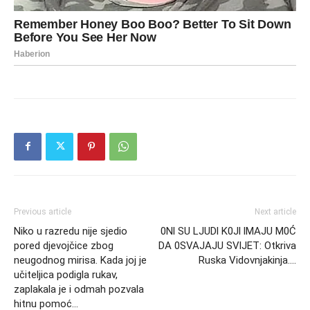
Previous article
Next article
Niko u razredu nije sjedio
0Nl SU LJUDl K0Jl lMAJU M0Ć
pored djevojčice zbog
DA 0SVAJAJU SVlJET: Otkriva
neugodnog mirisa. Kada joj je
Ruska Vidovnjakinja….
učiteljica podigla rukav,
zaplakala je i odmah pozvala
hitnu pomoć…