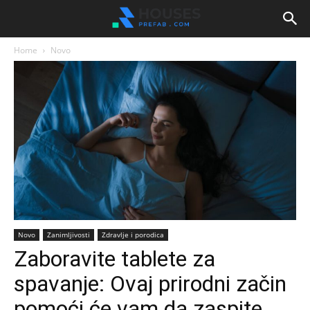
Home
Novo
Novo
Zanimljivosti
Zdravlje i porodica
Zaboravite tablete za
spavanje: Ovaj prirodni začin
pomoći će vam da zaspite