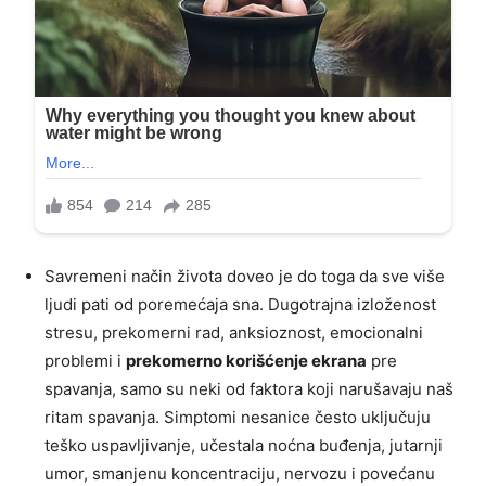
Savremeni način života doveo je do toga da sve više
ljudi pati od poremećaja sna. Dugotrajna izloženost
stresu, prekomerni rad, anksioznost, emocionalni
problemi i
prekomerno korišćenje ekrana
pre
spavanja, samo su neki od faktora koji narušavaju naš
ritam spavanja. Simptomi nesanice često uključuju
teško uspavljivanje, učestala noćna buđenja, jutarnji
umor, smanjenu koncentraciju, nervozu i povećanu