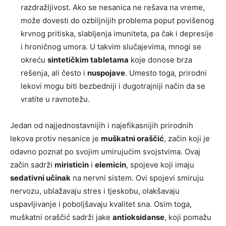
razdražljivost. Ako se nesanica ne rešava na vreme,
može dovesti do ozbiljnijih problema poput povišenog
krvnog pritiska, slabljenja imuniteta, pa čak i depresije
i hroničnog umora. U takvim slučajevima, mnogi se
okreću
sintetičkim tabletama
koje donose brza
rešenja, ali često i
nuspojave
. Umesto toga, prirodni
lekovi mogu biti bezbedniji i dugotrajniji način da se
vratite u ravnotežu.
Jedan od najjednostavnijih i najefikasnijih prirodnih
lekova protiv nesanice je
muškatni oraščić
, začin koji je
odavno poznat po svojim umirujućim svojstvima. Ovaj
začin sadrži
miristicin
i
elemicin
, spojeve koji imaju
sedativni učinak
na nervni sistem. Ovi spojevi smiruju
nervozu, ublažavaju stres i tjeskobu, olakšavaju
uspavljivanje i poboljšavaju kvalitet sna. Osim toga,
muškatni oraščić sadrži jake
antioksidanse
, koji pomažu