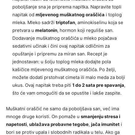
poboljšanje sna je priprema napitka. Napravite topli
napitak od
mljevenog muškatnog oraščića
i toplog
mleka. Mleko sadrži
triptofan
, aminokiselinu koja se
pretvara u
melatonin
, hormon koji reguliše san.
Dodavanje muškatnog oraščića u mleko pojačava
sedativni učinak i čini ovaj napitak odličnim za
opuštanje i pripremu za miran san. Recept je
jednostavan: u šolju toplog mleka dodajte pola
kašičice mljevenog muškatnog oraščića. Po želji,
možete dodati prstohvat cimeta ili malo meda za bolji
ukus. Ovaj napitak treba piti
1 do 2 sata pre spavanja
,
što će vam omogućiti da se opustite i lakše zaspite.
Muškatni oraščić ne samo da poboljšava san, već ima
mnoge druge koristi. On pomaže u
smanjenju stresa i
napetosti
,
ublažava probavne tegobe
,
jača imunitet
i
bori se protiv upala i slobodnih radikala u telu. Ako ga