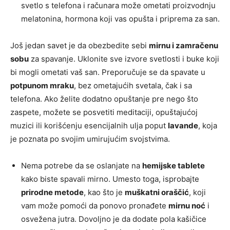
svetlo s telefona i računara može ometati proizvodnju
melatonina, hormona koji vas opušta i priprema za san.
Još jedan savet je da obezbedite sebi
mirnu i zamračenu
sobu
za spavanje. Uklonite sve izvore svetlosti i buke koji
bi mogli ometati vaš san. Preporučuje se da spavate u
potpunom mraku
, bez ometajućih svetala, čak i sa
telefona. Ako želite dodatno opuštanje pre nego što
zaspete, možete se posvetiti meditaciji, opuštajućoj
muzici ili korišćenju esencijalnih ulja poput
lavande
, koja
je poznata po svojim umirujućim svojstvima.
Nema potrebe da se oslanjate na
hemijske tablete
kako biste spavali mirno. Umesto toga, isprobajte
prirodne metode
, kao što je
muškatni oraščić
, koji
vam može pomoći da ponovo pronađete
mirnu noć
i
osvežena jutra. Dovoljno je da dodate pola kašičice