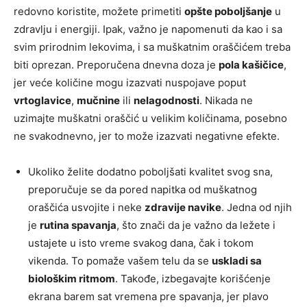
redovno koristite, možete primetiti
opšte poboljšanje
u
zdravlju i energiji. Ipak, važno je napomenuti da kao i sa
svim prirodnim lekovima, i sa muškatnim oraščićem treba
biti oprezan. Preporučena dnevna doza je
pola kašičice
,
jer veće količine mogu izazvati nuspojave poput
vrtoglavice
,
mučnine
ili
nelagodnosti
. Nikada ne
uzimajte muškatni oraščić u velikim količinama, posebno
ne svakodnevno, jer to može izazvati negativne efekte.
Ukoliko želite dodatno poboljšati kvalitet svog sna,
preporučuje se da pored napitka od muškatnog
oraščića usvojite i neke
zdravije navike
. Jedna od njih
je
rutina spavanja
, što znači da je važno da ležete i
ustajete u isto vreme svakog dana, čak i tokom
vikenda. To pomaže vašem telu da se
uskladi sa
biološkim ritmom
. Takođe, izbegavajte korišćenje
ekrana barem sat vremena pre spavanja, jer plavo