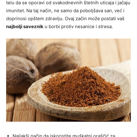
telu da se oporavi od svakodnevnih štetnih uticaja i jačaju
imunitet. Na taj način, ne samo da poboljšava san, već i
doprinosi opštem zdravlju. Ovaj začin može postati vaš
najbolji saveznik
u borbi protiv nesanice i stresa.
Najlakši način da iskoristite muškatni oraščić za