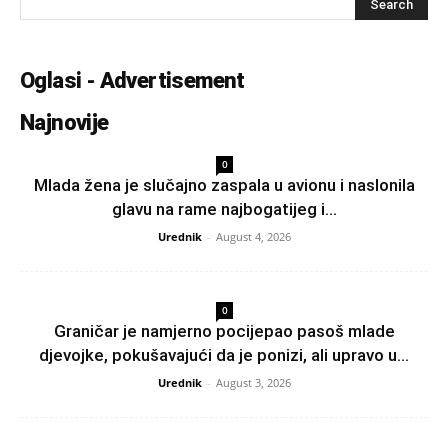
Oglasi - Advertisement
Najnovije
0
Mlada žena je slučajno zaspala u avionu i naslonila
glavu na rame najbogatijeg i...
Urednik
-
August 4, 2026
0
Graničar je namjerno pocijepao pasoš mlade
djevojke, pokušavajući da je ponizi, ali upravo u...
Urednik
-
August 3, 2026