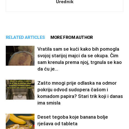
Urednik
RELATED ARTICLES
MORE FROM AUTHOR
Vratila sam se kući kako bih pomogla
svojoj starijoj majci da se okupa. Čim
sam krenula prema njoj, trgnula se kao
da ću je...
Zašto mnogi prije odlaska na odmor
pokriju odvod sudopera čašom i
komadom papira? Stari trik koji i danas
ima smisla
Deset tegoba koje banana bolje
rješava od tableta