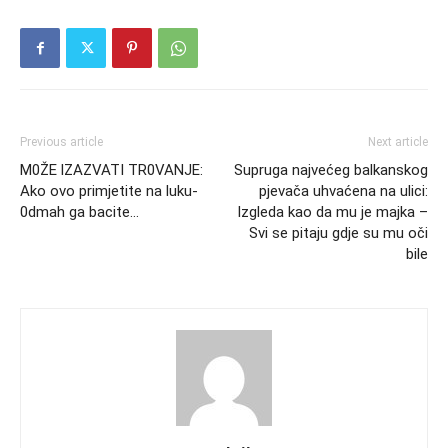
Previous article
Next article
M0ŽE lZAZVATI TR0VANJE:
Supruga najvećeg balkanskog
Ako ovo primjetite na luku-
pjevača uhvaćena na ulici:
0dmah ga bacite…
Izgleda kao da mu je majka –
Svi se pitaju gdje su mu oči
bile