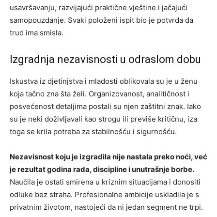
usavršavanju, razvijajući praktične vještine i jačajući
samopouzdanje. Svaki položeni ispit bio je potvrda da
trud ima smisla.
Izgradnja nezavisnosti u odraslom dobu
Iskustva iz djetinjstva i mladosti oblikovala su je u ženu
koja tačno zna šta želi. Organizovanost, analitičnost i
posvećenost detaljima postali su njen zaštitni znak. Iako
su je neki doživljavali kao strogu ili previše kritičnu, iza
toga se krila potreba za stabilnošću i sigurnošću.
Nezavisnost koju je izgradila nije nastala preko noći, već
je rezultat godina rada, discipline i unutrašnje borbe.
Naučila je ostati smirena u kriznim situacijama i donositi
odluke bez straha. Profesionalne ambicije uskladila je s
privatnim životom, nastojeći da ni jedan segment ne trpi.