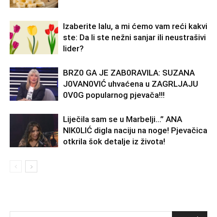
Izaberite lalu, a mi ćemo vam reći kakvi
ste: Da li ste nežni sanjar ili neustrašivi
lider?
BRZ0 GA JE ZAB0RAVlLA: SUZANA
J0VAN0VIĆ uhvaćena u ZAGRLJAJU
0V0G popularnog pjevača!!!
Liječila sam se u Marbelji…” ANA
NlK0LlĆ digla naciju na noge! Pjevačica
otkrila šok detalje iz života!