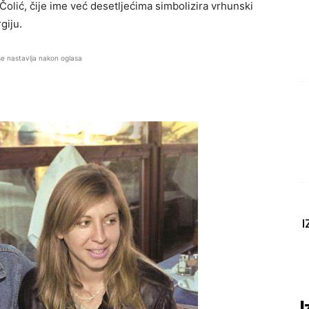
Čolić
, čije ime već desetljećima simbolizira vrhunski
giju.
se nastavlja nakon oglasa
I
I