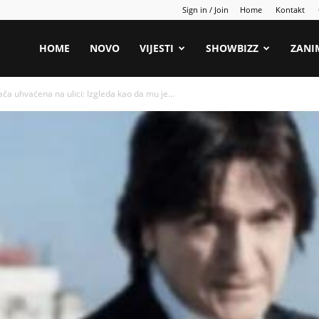
Sign in / Join
Home
Kontakt
HOME
NOVO
VIJESTI
SHOWBIZZ
ZANI
a uhvaćena na ulici: Izgleda kao da mu je...