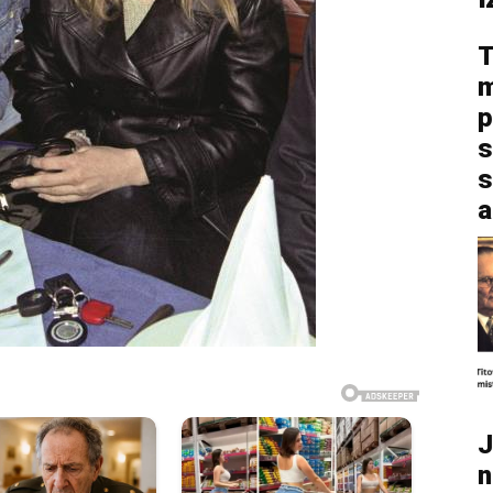
T
m
p
s
s
a
J
n