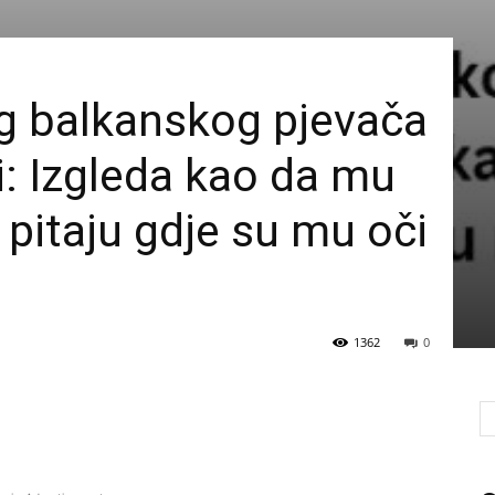
g balkanskog pjevača
i: Izgleda kao da mu
 pitaju gdje su mu oči
1362
0