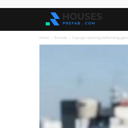
Kuće
Home
Estrada
Supruga najvećeg balkanskog pjevač
za
sve