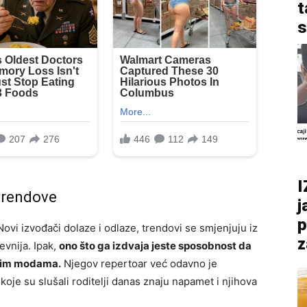
t
s
I
trendove
j
p
ovi izvođači dolaze i odlaze, trendovi se smjenjuju iz
z
evnija. Ipak,
ono što ga izdvaja jeste sposobnost da
znim modama.
Njegov repertoar već odavno je
oje su slušali roditelji danas znaju napamet i njihova