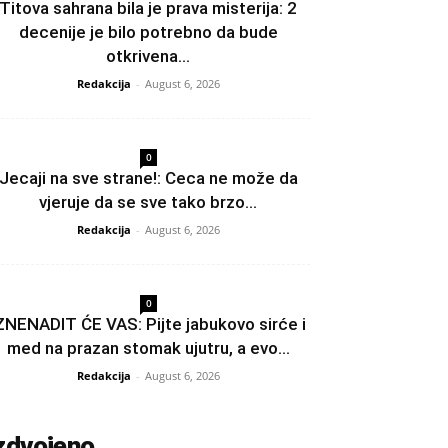
Titova sahrana bila je prava misterija: 2
decenije je bilo potrebno da bude
otkrivena...
Redakcija
-
August 6, 2026
0
Jecaji na sve strane!: Ceca ne može da
vjeruje da se sve tako brzo...
Redakcija
-
August 6, 2026
0
ZNENADIT ĆE VAS: Pijte jabukovo sirće i
med na prazan stomak ujutru, a evo...
Redakcija
-
August 6, 2026
zdvojeno