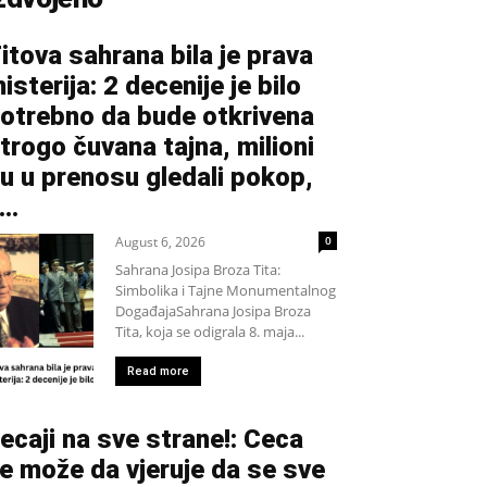
itova sahrana bila je prava
isterija: 2 decenije je bilo
otrebno da bude otkrivena
trogo čuvana tajna, milioni
u u prenosu gledali pokop,
...
August 6, 2026
0
Sahrana Josipa Broza Tita:
Simbolika i Tajne Monumentalnog
DogađajaSahrana Josipa Broza
Tita, koja se odigrala 8. maja...
Read more
ecaji na sve strane!: Ceca
e može da vjeruje da se sve