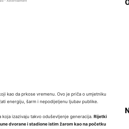
O
asi - Advertisement
 koji kao da prkose vremenu. Ovo je priča o umjetniku
ati energiju, šarm i nepodijeljenu ljubav publike.
N
 koja izazivaju takvo oduševljenje generacija.
Rijetki
a pune dvorane i stadione istim žarom kao na početku