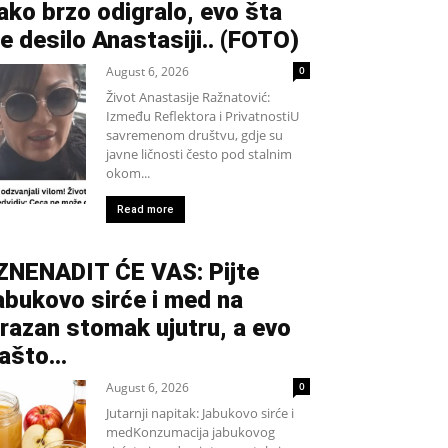
ako brzo odigralo, evo šta
e desilo Anastasiji.. (FOTO)
August 6, 2026
0
Život Anastasije Ražnatović:
Između Reflektora i PrivatnostiU
savremenom društvu, gdje su
javne ličnosti često pod stalnim
okom...
Read more
ZNENADIT ĆE VAS: Pijte
abukovo sirće i med na
razan stomak ujutru, a evo
ašto…
August 6, 2026
0
Jutarnji napitak: Jabukovo sirće i
medKonzumacija jabukovog