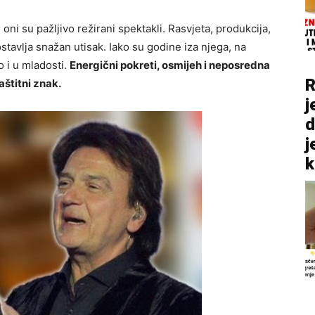
ni su pažljivo režirani spektakli. Rasvjeta, produkcija,
stavlja snažan utisak. Iako su godine iza njega, na
o i u mladosti.
Energični pokreti, osmijeh i neposredna
R
aštitni znak.
j
d
j
k