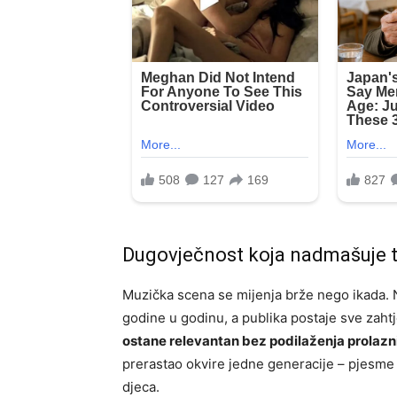
Dugovječnost koja nadmašuje 
Muzička scena se mijenja brže nego ikada. N
godine u godinu, a publika postaje sve zahtj
ostane relevantan bez podilaženja prola
prerastao okvire jedne generacije – pjesme k
djeca.