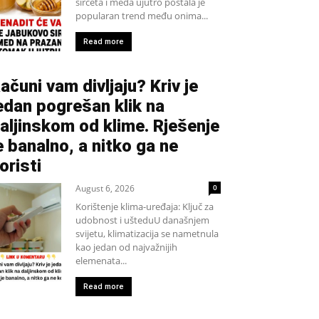
sirćeta i meda ujutro postala je
popularan trend među onima...
Read more
ačuni vam divljaju? Kriv je
edan pogrešan klik na
aljinskom od klime. Rješenje
e banalno, a nitko ga ne
oristi
August 6, 2026
0
Korištenje klima-uređaja: Ključ za
udobnost i ušteduU današnjem
svijetu, klimatizacija se nametnula
kao jedan od najvažnijih
elemenata...
Read more