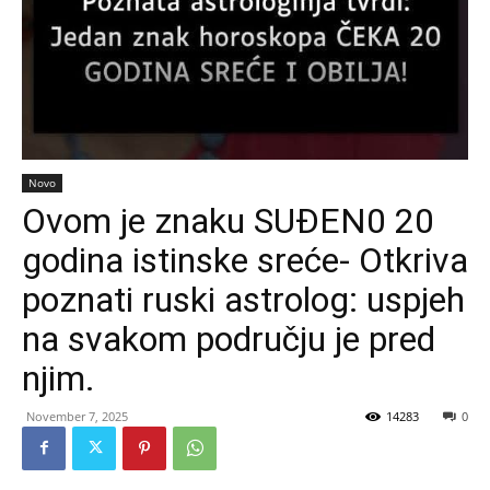
Novo
Ovom je znaku SUĐEN0 20
godina istinske sreće- Otkriva
poznati ruski astrolog: uspjeh
na svakom području je pred
njim.
November 7, 2025
14283
0