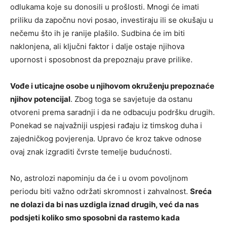
odlukama koje su donosili u prošlosti. Mnogi će imati
priliku da započnu novi posao, investiraju ili se okušaju u
nečemu što ih je ranije plašilo. Sudbina će im biti
naklonjena, ali ključni faktor i dalje ostaje njihova
upornost i sposobnost da prepoznaju prave prilike.
Vođe i uticajne osobe u njihovom okruženju prepoznaće
njihov potencijal
. Zbog toga se savjetuje da ostanu
otvoreni prema saradnji i da ne odbacuju podršku drugih.
Ponekad se najvažniji uspjesi rađaju iz timskog duha i
zajedničkog povjerenja. Upravo će kroz takve odnose
ovaj znak izgraditi čvrste temelje budućnosti.
No, astrolozi napominju da će i u ovom povoljnom
periodu biti važno održati skromnost i zahvalnost.
Sreća
ne dolazi da bi nas uzdigla iznad drugih, već da nas
podsjeti koliko smo sposobni da rastemo kada