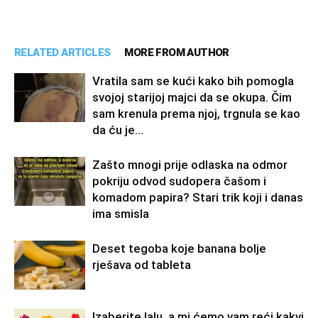
RELATED ARTICLES
MORE FROM AUTHOR
Vratila sam se kući kako bih pomogla
svojoj starijoj majci da se okupa. Čim
sam krenula prema njoj, trgnula se kao
da ću je...
Zašto mnogi prije odlaska na odmor
pokriju odvod sudopera čašom i
komadom papira? Stari trik koji i danas
ima smisla
Deset tegoba koje banana bolje
rješava od tableta
Izaberite lalu, a mi ćemo vam reći kakvi