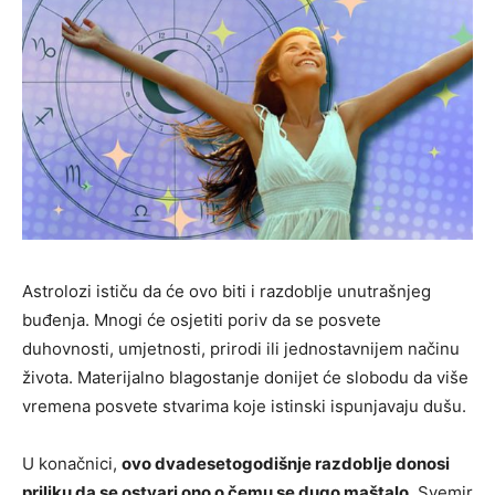
Astrolozi ističu da će ovo biti i razdoblje unutrašnjeg
buđenja. Mnogi će osjetiti poriv da se posvete
duhovnosti, umjetnosti, prirodi ili jednostavnijem načinu
života. Materijalno blagostanje donijet će slobodu da više
vremena posvete stvarima koje istinski ispunjavaju dušu.
U konačnici,
ovo dvadesetogodišnje razdoblje donosi
priliku da se ostvari ono o čemu se dugo maštalo
. Svemir