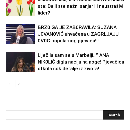
ste: Da li ste nežni sanjar ili neustrašivi
lider?
BRZ0 GA JE ZAB0RAVlLA: SUZANA
J0VAN0VIĆ uhvaćena u ZAGRLJAJU
0V0G popularnog pjevača!!!
Liječila sam se u Marbelji…” ANA
NlK0LlĆ digla naciju na noge! Pjevačica
otkrila šok detalje iz života!