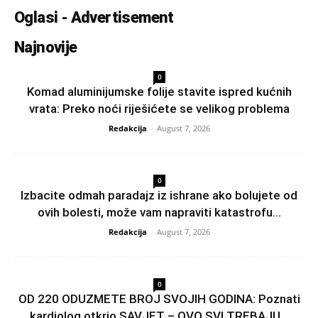
Oglasi - Advertisement
Najnovije
0
Komad aluminijumske folije stavite ispred kućnih
vrata: Preko noći riješićete se velikog problema
Redakcija
-
August 7, 2026
0
Izbacite odmah paradajz iz ishrane ako bolujete od
ovih bolesti, može vam napraviti katastrofu...
Redakcija
-
August 7, 2026
0
OD 220 ODUZMETE BROJ SVOJIH GODINA: Poznati
kardiolog otkrio SAVJET – OVO SVI TREBAJU...