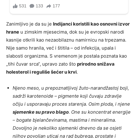
Zanimljivo je da su je
Indijanci koristili kao osnovni izvor
hrane
u zimskim mjesecima, dok su je evropski narodi
kasnije otkrili kao nezaobilaznu namirnicu na trpezama.
Nije samo hranila, već i štitila – od infekcija, upala i
slabosti organizma. S vremenom je postala poznata kao
„tihi čuvar srca“, upravo zato što
prirodno snižava
holesterol i reguliše šećer u krvi
.
Njeno meso, u prepoznatljivoj žuto-narandžastoj boji,
sadrži karotenoide – pigmente koji čuvaju zdravlje
očiju i usporavaju proces starenja. Osim ploda, i njene
sjemenke su pravo blago
. One su koncentrat energije
– bogate bjelančevinama, mastima i mineralima.
Dovoljno je nekoliko sjemenki dnevno da se osjeti
njihov povoljan uticaj na rad bubrega, prostate i