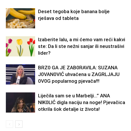
Deset tegoba koje banana bolje
rješava od tableta
Izaberite lalu, a mi ćemo vam reći kakvi
ste: Da li ste nežni sanjar ili neustrašivi
lider?
BRZ0 GA JE ZAB0RAVlLA: SUZANA
J0VAN0VIĆ uhvaćena u ZAGRLJAJU
0V0G popularnog pjevača!!!
Liječila sam se u Marbelji…” ANA
NlK0LlĆ digla naciju na noge! Pjevačica
otkrila šok detalje iz života!