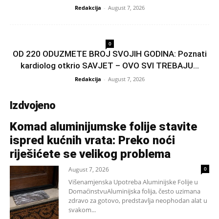
Redakcija
-
August 7, 2026
0
OD 220 ODUZMETE BROJ SVOJIH GODINA: Poznati
kardiolog otkrio SAVJET – OVO SVI TREBAJU...
Redakcija
-
August 7, 2026
Izdvojeno
Komad aluminijumske folije stavite
ispred kućnih vrata: Preko noći
riješićete se velikog problema
August 7, 2026
0
Višenamjenska Upotreba Aluminijske Folije u
DomaćinstvuAluminijska folija, često uzimana
zdravo za gotovo, predstavlja neophodan alat u
svakom...