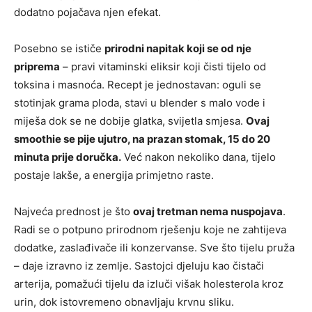
dodatno pojačava njen efekat.
Posebno se ističe
prirodni napitak koji se od nje
priprema
– pravi vitaminski eliksir koji čisti tijelo od
toksina i masnoća. Recept je jednostavan: oguli se
stotinjak grama ploda, stavi u blender s malo vode i
miješa dok se ne dobije glatka, svijetla smjesa.
Ovaj
smoothie se pije ujutro, na prazan stomak, 15 do 20
minuta prije doručka.
Već nakon nekoliko dana, tijelo
postaje lakše, a energija primjetno raste.
Najveća prednost je što
ovaj tretman nema nuspojava
.
Radi se o potpuno prirodnom rješenju koje ne zahtijeva
dodatke, zaslađivače ili konzervanse. Sve što tijelu pruža
– daje izravno iz zemlje. Sastojci djeluju kao čistači
arterija, pomažući tijelu da izluči višak holesterola kroz
urin, dok istovremeno obnavljaju krvnu sliku.