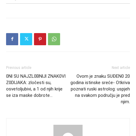
Previous article
Next article
0Nl SU NAJZL0BNlJl ZNAK0Vl
Ovom je znaku SUĐEN0 20
Z0DlJAKA: zločesti su,
godina istinske sreće- Otkriva
osvetoljubivi, a 1 od njih krije
poznati ruski astrolog: uspjeh
se iza maske dobrote…
na svakom području je pred
njim.