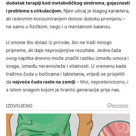
dodatak terapiji kod metaboličkog sindroma, gojaznosti
i problema s cirkulacijom.
Njen uticaj je blagog karaktera,
ali redovnim konzumiranjem donosi duboku promjenu –
ne samo u fizičkom, nego i u mentalnom balansu.
U onome što dolazi iz prirode, što ne traži mnogo
pripreme, ali daje neprocjenjive rezultate. Jedna čaša
ovog napitka dnevno može značiti razliku između umora i
snage, između neravnoteže i vitalnosti. U vremenu kada
tražimo čuda u bočicama i tabletama, vrijedi se prisjetiti
da
najveće čudo raste na zemlji
– tiho, nepretenciozno, i
s istom snagom kojom je hranilo generacije prije nas.