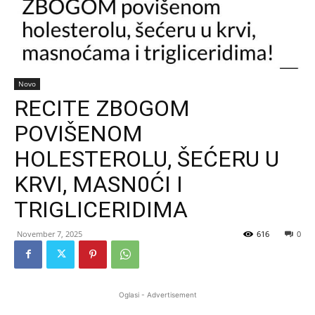
Novo
RECITE ZBOGOM
POVIŠENOM
HOLESTEROLU, ŠEĆERU U
KRVI, MASN0ĆI I
TRIGLICERIDIMA
November 7, 2025
616
0
Oglasi - Advertisement