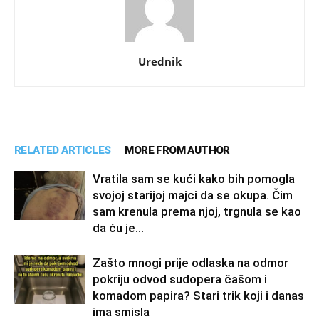
Urednik
RELATED ARTICLES
MORE FROM AUTHOR
Vratila sam se kući kako bih pomogla
svojoj starijoj majci da se okupa. Čim
sam krenula prema njoj, trgnula se kao
da ću je...
Zašto mnogi prije odlaska na odmor
pokriju odvod sudopera čašom i
komadom papira? Stari trik koji i danas
ima smisla