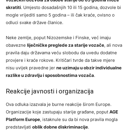
skratiti
. Umjesto dosadašnjih 10 ili 15 godina, dozvole bi
mogle vrijediti samo 5 godina – ili čak kraće, ovisno o
odluci svake države članice.
Neke zemlje, poput Nizozemske i Finske, već imaju
obavezne
liječničke preglede za starije vozače
, ali nova
pravila daju državama veću slobodu da uvedu dodatne
provjere i kraće rokove. Kritičari tvrde da takve mjere
nisu uvijek pravedne jer
ne uzimaju u obzir individualne
razlike u zdravlju i sposobnostima vozača
.
Reakcije javnosti i organizacija
Ova odluka izazvala je burne reakcije širom Europe.
Organizacije koje zastupaju starije građane, poput
AGE
Platform Europe
, istaknule su da bi nova pravila mogla
predstavljati
oblik dobne diskriminacije
.