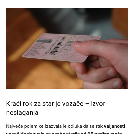
Kraći rok za starije vozače – izvor
neslaganja
Najveće polemike izazvala je odluka da se
rok valjanosti
vozačkih dozvola za osobe starije od 65 godina može