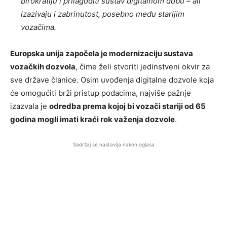
birokratiju i prilagoditi sustav digitalnom dobu – ali
izazivaju i zabrinutost, posebno među starijim
vozačima.
Europska unija započela je modernizaciju sustava
vozačkih dozvola
, čime želi stvoriti jedinstveni okvir za
sve države članice. Osim uvođenja digitalne dozvole koja
će omogućiti brži pristup podacima, najviše pažnje
izazvala je
odredba prema kojoj bi vozači stariji od 65
godina mogli imati kraći rok važenja dozvole
.
Sadržaj se nastavlja nakon oglasa