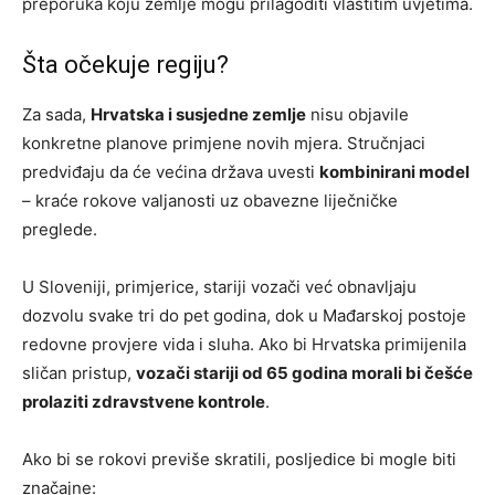
preporuka koju zemlje mogu prilagoditi vlastitim uvjetima.
Šta očekuje regiju?
Za sada,
Hrvatska i susjedne zemlje
nisu objavile
konkretne planove primjene novih mjera. Stručnjaci
predviđaju da će većina država uvesti
kombinirani model
– kraće rokove valjanosti uz obavezne liječničke
preglede.
U Sloveniji, primjerice, stariji vozači već obnavljaju
dozvolu svake tri do pet godina, dok u Mađarskoj postoje
redovne provjere vida i sluha. Ako bi Hrvatska primijenila
sličan pristup,
vozači stariji od 65 godina morali bi češće
prolaziti zdravstvene kontrole
.
Ako bi se rokovi previše skratili, posljedice bi mogle biti
značajne: