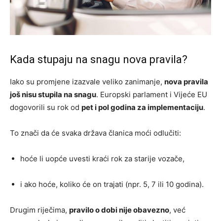
Kada stupaju na snagu nova pravila?
Iako su promjene izazvale veliko zanimanje,
nova pravila
još nisu stupila na snagu
. Europski parlament i Vijeće EU
dogovorili su rok od
pet i pol godina za implementaciju
.
To znači da će svaka država članica moći odlučiti:
hoće li uopće uvesti kraći rok za starije vozače,
i ako hoće, koliko će on trajati (npr. 5, 7 ili 10 godina).
Drugim riječima,
pravilo o dobi nije obavezno
, već