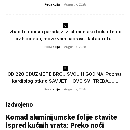
Redakcija
-
August 7, 2026
0
Izbacite odmah paradajz iz ishrane ako bolujete od
ovih bolesti, može vam napraviti katastrofu...
Redakcija
-
August 7, 2026
0
OD 220 ODUZMETE BROJ SVOJIH GODINA: Poznati
kardiolog otkrio SAVJET – OVO SVI TREBAJU...
Redakcija
-
August 7, 2026
Izdvojeno
Komad aluminijumske folije stavite
ispred kućnih vrata: Preko noći