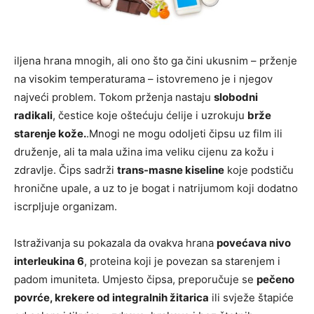
iljena hrana mnogih, ali ono što ga čini ukusnim – prženje
na visokim temperaturama – istovremeno je i njegov
najveći problem. Tokom prženja nastaju
slobodni
radikali
, čestice koje oštećuju ćelije i uzrokuju
brže
starenje kože.
.Mnogi ne mogu odoljeti čipsu uz film ili
druženje, ali ta mala užina ima veliku cijenu za kožu i
zdravlje. Čips sadrži
trans-masne kiseline
koje podstiču
hronične upale, a uz to je bogat i natrijumom koji dodatno
iscrpljuje organizam.
Istraživanja su pokazala da ovakva hrana
povećava nivo
interleukina 6
, proteina koji je povezan sa starenjem i
padom imuniteta. Umjesto čipsa, preporučuje se
pečeno
povrće, krekere od integralnih žitarica
ili svježe štapiće