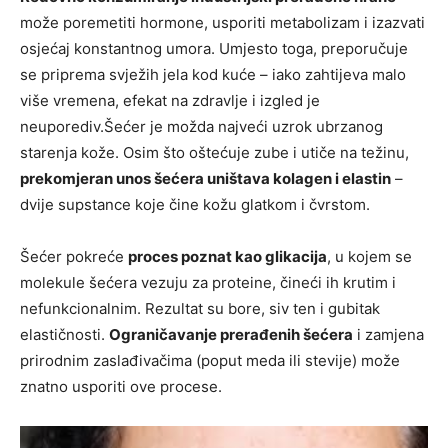
može poremetiti hormone, usporiti metabolizam i izazvati
osjećaj konstantnog umora. Umjesto toga, preporučuje
se priprema svježih jela kod kuće – iako zahtijeva malo
više vremena, efekat na zdravlje i izgled je
neuporediv.Šećer je možda najveći uzrok ubrzanog
starenja kože. Osim što oštećuje zube i utiče na težinu,
prekomjeran unos šećera uništava kolagen i elastin
–
dvije supstance koje čine kožu glatkom i čvrstom.
Šećer pokreće
proces poznat kao glikacija
, u kojem se
molekule šećera vezuju za proteine, čineći ih krutim i
nefunkcionalnim. Rezultat su bore, siv ten i gubitak
elastičnosti.
Ograničavanje prerađenih šećera
i zamjena
prirodnim zaslađivačima (poput meda ili stevije) može
znatno usporiti ove procese.