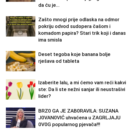
da ću je...
Zašto mnogi prije odlaska na odmor
pokriju odvod sudopera čašom i
komadom papira? Stari trik koji i danas
ima smisla
Deset tegoba koje banana bolje
rješava od tableta
Izaberite lalu, a mi ćemo vam reći kakvi
ste: Da li ste nežni sanjar ili neustrašivi
lider?
BRZ0 GA JE ZAB0RAVlLA: SUZANA
J0VAN0VIĆ uhvaćena u ZAGRLJAJU
0V0G popularnog pjevača!!!