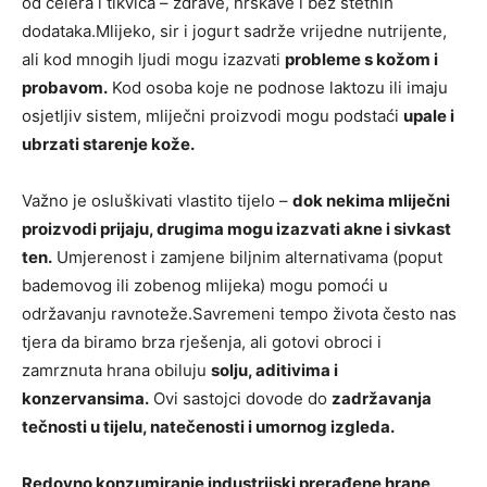
od celera i tikvica – zdrave, hrskave i bez štetnih
dodataka.Mlijeko, sir i jogurt sadrže vrijedne nutrijente,
ali kod mnogih ljudi mogu izazvati
probleme s kožom i
probavom.
Kod osoba koje ne podnose laktozu ili imaju
osjetljiv sistem, mliječni proizvodi mogu podstaći
upale i
ubrzati starenje kože.
Važno je osluškivati vlastito tijelo –
dok nekima mliječni
proizvodi prijaju, drugima mogu izazvati akne i sivkast
ten.
Umjerenost i zamjene biljnim alternativama (poput
bademovog ili zobenog mlijeka) mogu pomoći u
održavanju ravnoteže.Savremeni tempo života često nas
tjera da biramo brza rješenja, ali gotovi obroci i
zamrznuta hrana obiluju
solju, aditivima i
konzervansima.
Ovi sastojci dovode do
zadržavanja
tečnosti u tijelu, natečenosti i umornog izgleda.
Redovno konzumiranje industrijski prerađene hrane