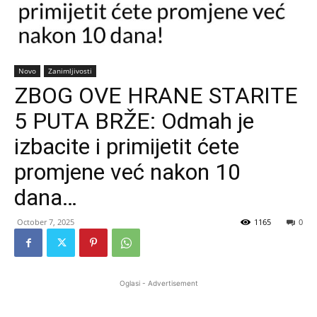
Novo
Zanimljivosti
ZBOG OVE HRANE STARITE
5 PUTA BRŽE: Odmah je
izbacite i primijetit ćete
promjene već nakon 10
dana…
October 7, 2025
1165
0
Oglasi - Advertisement