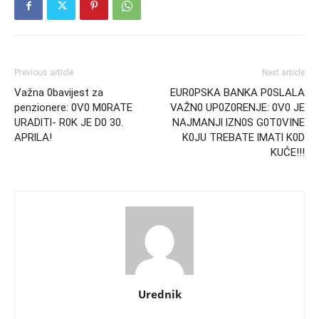
Previous article
Next article
Važna 0bavijest za
EUR0PSKA BANKA P0SLALA
penzionere: 0V0 M0RATE
VAŽN0 UP0Z0RENJE: 0V0 JE
URADlTl- R0K JE D0 30.
NAJMANJl lZN0S G0T0VINE
APRlLA!
K0JU TREBATE lMATl K0D
KUĆE!!!
Urednik