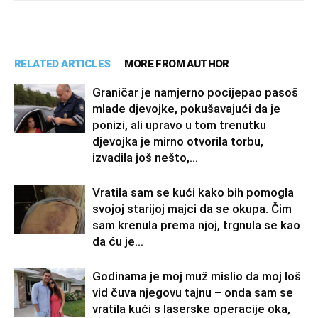
RELATED ARTICLES
MORE FROM AUTHOR
Graničar je namjerno pocijepao pasoš
mlade djevojke, pokušavajući da je
ponizi, ali upravo u tom trenutku
djevojka je mirno otvorila torbu,
izvadila još nešto,...
Vratila sam se kući kako bih pomogla
svojoj starijoj majci da se okupa. Čim
sam krenula prema njoj, trgnula se kao
da ću je...
Godinama je moj muž mislio da moj loš
vid čuva njegovu tajnu – onda sam se
vratila kući s laserske operacije oka,