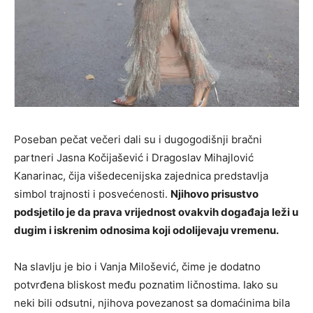
Poseban pečat večeri dali su i dugogodišnji bračni
partneri
Jasna Kočijašević
i
Dragoslav Mihajlović
Kanarinac
, čija višedecenijska zajednica predstavlja
simbol trajnosti i posvećenosti.
Njihovo prisustvo
podsjetilo je da prava vrijednost ovakvih događaja leži u
dugim i iskrenim odnosima koji odolijevaju vremenu.
Na slavlju je bio i
Vanja Milošević
, čime je dodatno
potvrđena bliskost među poznatim ličnostima. Iako su
neki bili odsutni, njihova povezanost sa domaćinima bila