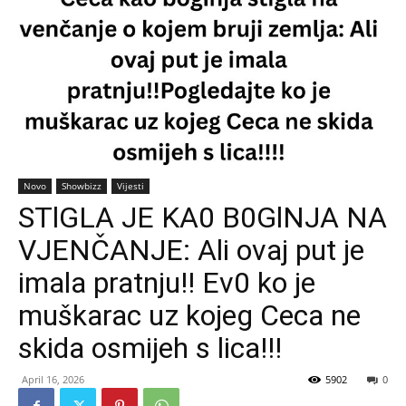
Novo
Showbizz
Vijesti
STlGLA JE KA0 B0GlNJA NA
VJENČANJE: Ali ovaj put je
imala pratnju!! Ev0 ko je
muškarac uz kojeg Ceca ne
skida osmijeh s lica!!!
April 16, 2026
5902
0