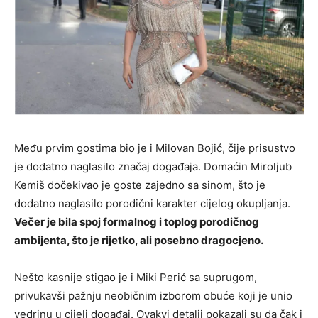
Među prvim gostima bio je i
Milovan Bojić
, čije prisustvo
je dodatno naglasilo značaj događaja. Domaćin
Miroljub
Kemiš
dočekivao je goste zajedno sa sinom, što je
dodatno naglasilo porodični karakter cijelog okupljanja.
Večer je bila spoj formalnog i toplog porodičnog
ambijenta, što je rijetko, ali posebno dragocjeno.
Nešto kasnije stigao je i
Miki Perić
sa suprugom,
privukavši pažnju neobičnim izborom obuće koji je unio
vedrinu u cijeli događaj. Ovakvi detalji pokazali su da čak i