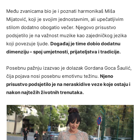
Među zvanicama bio je i poznati harmonikaš
Miša
Mijatović
, koji je svojim jednostavnim, ali upečatljivim
stilom dodatno obogatio večer. Njegovo prisustvo
podsjetilo je na važnost muzike kao zajedničkog jezika
koji povezuje ljude.
Događaj je time dobio dodatnu
dimenziju – spoj umjetnosti, prijateljstva i tradicije.
Posebnu pažnju izazvao je dolazak
Gordana Goca Šaulić
,
čija pojava nosi posebnu emotivnu težinu.
Njeno
prisustvo podsjetilo je na neraskidive veze koje ostaju i
nakon najtežih životnih trenutaka.