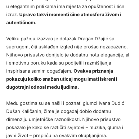
u elegantnim prilikama ima mjesta za opuštenost i lični
izraz.
Upravo takvi momenti čine atmosferu živom i
autentičnom.
Veliku pažnju izazvao je dolazak
Dragan Džajić
sa
suprugom, čiji usklađen izgled nije prošao nezapaženo.
Njihovo prisustvo donijelo je dodatnu notu elegancije, ali
i emotivnu poruku kada su podijelili razmišljanja
inspirisana samim događajem.
Ovakva priznanja
pokazuju koliko snažan uticaj mogu imati iskreni i
dugotrajni odnosi među ljudima.
Među gostima su se našli i poznati glumci
Ivana Dudić
i
Dušan Kaličanin
, čime je događaj dobio dodatnu
dimenziju umjetničke raznolikosti. Njihovo prisustvo
pokazalo je kako se različiti svjetovi – muzika, gluma i
javni život – prepliću na ovakvim okupljanjima.