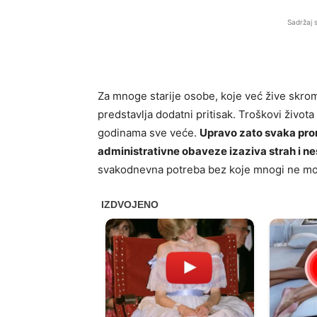
Sadržaj 
Za mnoge starije osobe, koje već žive skromno
predstavlja dodatni pritisak. Troškovi život
godinama sve veće.
Upravo zato svaka prom
administrativne obaveze izaziva strah i ne
svakodnevna potreba bez koje mnogi ne mog