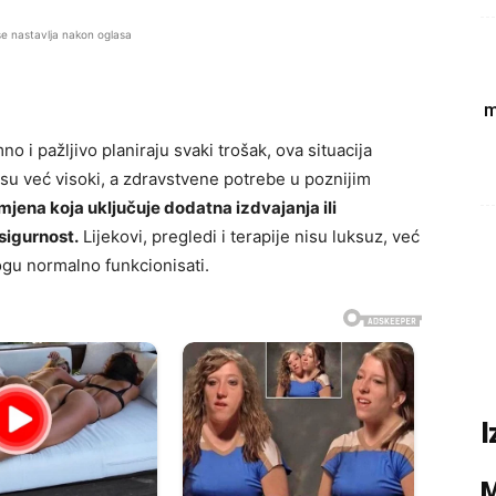
se nastavlja nakon oglasa
m
 i pažljivo planiraju svaki trošak, ova situacija
a su već visoki, a zdravstvene potrebe u poznijim
jena koja uključuje dodatna izdvajanja ili
sigurnost.
Lijekovi, pregledi i terapije nisu luksuz, već
u normalno funkcionisati.
I
M