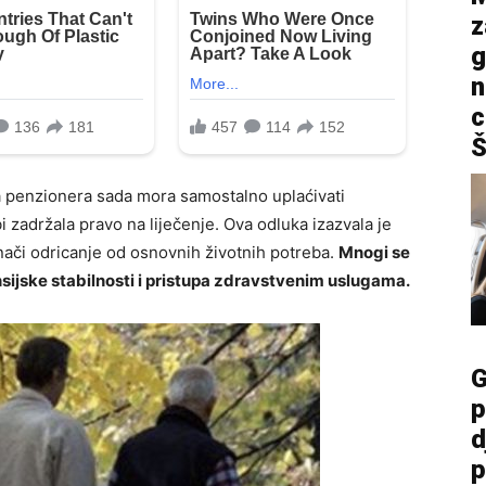
z
g
n
c
Š
a penzionera sada mora samostalno uplaćivati
 zadržala pravo na liječenje. Ova odluka izazvala je
znači odricanje od osnovnih životnih potreba.
Mnogi se
sijske stabilnosti i pristupa zdravstvenim uslugama.
G
p
d
p