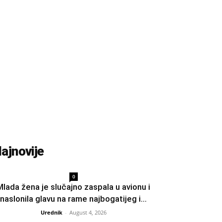
ajnovije
0
Mlada žena je slučajno zaspala u avionu i
naslonila glavu na rame najbogatijeg i...
Urednik
-
August 4, 2026