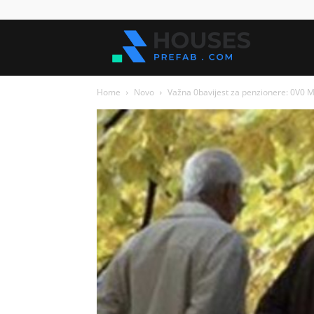
Kuće
Home
Novo
Važna 0bavijest za penzionere: 0V0 
za
sve