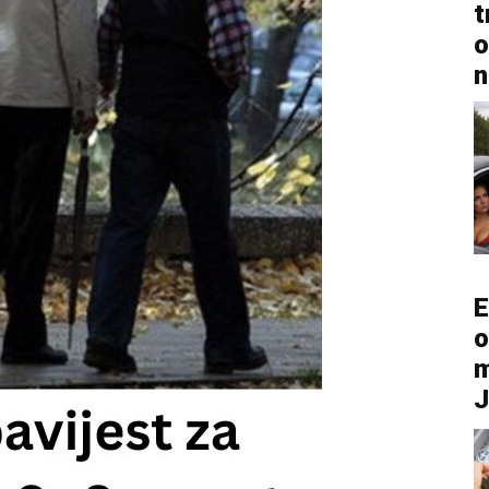
t
o
n
E
o
m