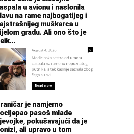
aspala u avionu i naslonila
lavu na rame najbogatijeg i
ajstrašnijeg muškarca u
ijelom gradu. Ali ono što je
eik...
August 4, 2026
0
Medicinska sestra od umora
zaspala na ramenu nepoznatog
putnika, a tek kasnije saznala zbog
čega su svi...
Read more
raničar je namjerno
ocijepao pasoš mlade
jevojke, pokušavajući da je
onizi, ali upravo u tom