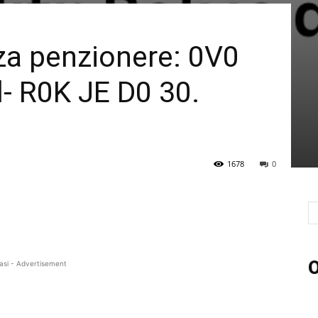
za penzionere: 0V0
 R0K JE D0 30.
1678
0
O
asi - Advertisement