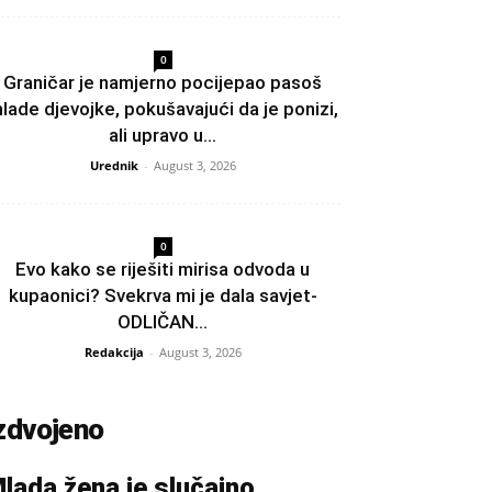
0
Graničar je namjerno pocijepao pasoš
lade djevojke, pokušavajući da je ponizi,
ali upravo u...
Urednik
-
August 3, 2026
0
Evo kako se riješiti mirisa odvoda u
kupaonici? Svekrva mi je dala savjet-
ODLIČAN...
Redakcija
-
August 3, 2026
zdvojeno
lada žena je slučajno