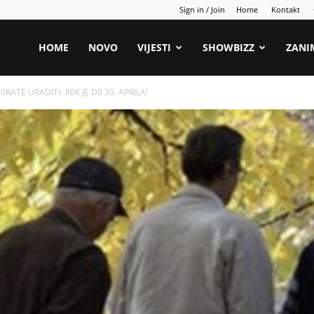
Sign in / Join
Home
Kontakt
HOME
NOVO
VIJESTI
SHOWBIZZ
ZANI
M0RATE URADlTl- R0K JE D0 30. APRlLA!