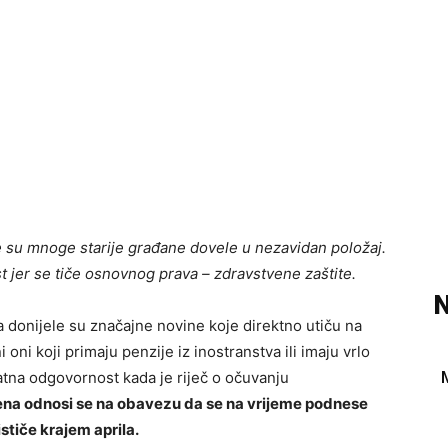
su mnoge starije građane dovele u nezavidan položaj.
ost jer se tiče osnovnog prava – zdravstvene zaštite.
N
a
donijele su značajne novine koje direktno utiču na
ni koji primaju penzije iz inostranstva ili imaju vrlo
datna odgovornost kada je riječ o očuvanju
ena odnosi se na obavezu da se na vrijeme podnese
stiče krajem aprila.