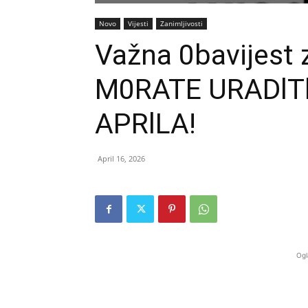
Novo
Vijesti
Zanimljivosti
Važna 0bavijest 
M0RATE URADlTl-
APRlLA!
April 16, 2026
Ogl