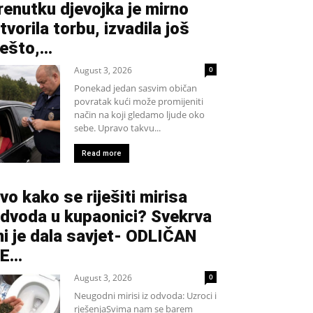
renutku djevojka je mirno
tvorila torbu, izvadila još
ešto,...
August 3, 2026
0
Ponekad jedan sasvim običan
povratak kući može promijeniti
način na koji gledamo ljude oko
sebe. Upravo takvu...
Read more
vo kako se riješiti mirisa
dvoda u kupaonici? Svekrva
i je dala savjet- ODLIČAN
JE…
August 3, 2026
0
Neugodni mirisi iz odvoda: Uzroci i
rješenjaSvima nam se barem